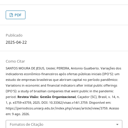
PDF
Publicado
2025-04-22
Como Citar
SANTOS MOURA DE JESUS, Ueslei; PEREIRA, Antonio Gualberto. Variações dos
indicadores econômico-financeiros após ofertas públicas iniciais (IPO’S): um
estudo de empresas brasileiras que abriram capital no período pandêmico:
Variations in economic and financial indicators after initial public offerings
(IPO’S): a study of brazilian companies that went public in the pandemic
period.
Revista Visão: Gestão Organizacional
, Caçador (SC), Brasil, v. 14, n.
1, p. e3759-e3759, 2025. DOI: 10.33362/visao.v14i1.3759. Disponível em:
https://periodicos.uniarp.edu.br/index.php/visao/article/view/3759. Acesso
em: 9 ago. 2026.
Fomatos de Citação