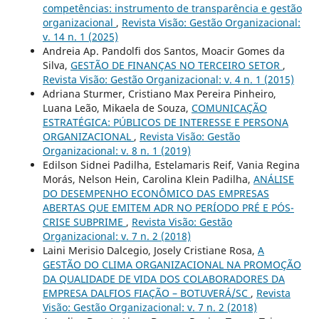
competências: instrumento de transparência e gestão
organizacional
,
Revista Visão: Gestão Organizacional:
v. 14 n. 1 (2025)
Andreia Ap. Pandolfi dos Santos, Moacir Gomes da
Silva,
GESTÃO DE FINANÇAS NO TERCEIRO SETOR
,
Revista Visão: Gestão Organizacional: v. 4 n. 1 (2015)
Adriana Sturmer, Cristiano Max Pereira Pinheiro,
Luana Leão, Mikaela de Souza,
COMUNICAÇÃO
ESTRATÉGICA: PÚBLICOS DE INTERESSE E PERSONA
ORGANIZACIONAL
,
Revista Visão: Gestão
Organizacional: v. 8 n. 1 (2019)
Edilson Sidnei Padilha, Estelamaris Reif, Vania Regina
Morás, Nelson Hein, Carolina Klein Padilha,
ANÁLISE
DO DESEMPENHO ECONÔMICO DAS EMPRESAS
ABERTAS QUE EMITEM ADR NO PERÍODO PRÉ E PÓS-
CRISE SUBPRIME
,
Revista Visão: Gestão
Organizacional: v. 7 n. 2 (2018)
Laini Merisio Dalcegio, Josely Cristiane Rosa,
A
GESTÃO DO CLIMA ORGANIZACIONAL NA PROMOÇÃO
DA QUALIDADE DE VIDA DOS COLABORADORES DA
EMPRESA DALFIOS FIAÇÃO – BOTUVERÁ/SC
,
Revista
Visão: Gestão Organizacional: v. 7 n. 2 (2018)