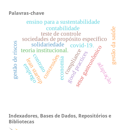
Palavras-chave
ensino para a sustentabilidade
contabilidade
gestão da saúde
teste de controle
sociedades de propósito específico
gestão de riscos
solidariedade
covid-19.
setor gastronômico
teoria institucional.
compliance
good practices
contrato
concessões
economia
lean startup
adaptação
emprego
Indexadores, Bases de Dados, Repositórios e
Bibliotecas