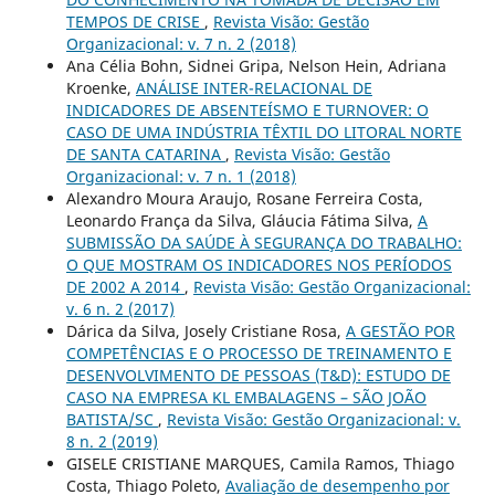
TEMPOS DE CRISE
,
Revista Visão: Gestão
Organizacional: v. 7 n. 2 (2018)
Ana Célia Bohn, Sidnei Gripa, Nelson Hein, Adriana
Kroenke,
ANÁLISE INTER-RELACIONAL DE
INDICADORES DE ABSENTEÍSMO E TURNOVER: O
CASO DE UMA INDÚSTRIA TÊXTIL DO LITORAL NORTE
DE SANTA CATARINA
,
Revista Visão: Gestão
Organizacional: v. 7 n. 1 (2018)
Alexandro Moura Araujo, Rosane Ferreira Costa,
Leonardo França da Silva, Gláucia Fátima Silva,
A
SUBMISSÃO DA SAÚDE À SEGURANÇA DO TRABALHO:
O QUE MOSTRAM OS INDICADORES NOS PERÍODOS
DE 2002 A 2014
,
Revista Visão: Gestão Organizacional:
v. 6 n. 2 (2017)
Dárica da Silva, Josely Cristiane Rosa,
A GESTÃO POR
COMPETÊNCIAS E O PROCESSO DE TREINAMENTO E
DESENVOLVIMENTO DE PESSOAS (T&D): ESTUDO DE
CASO NA EMPRESA KL EMBALAGENS – SÃO JOÃO
BATISTA/SC
,
Revista Visão: Gestão Organizacional: v.
8 n. 2 (2019)
GISELE CRISTIANE MARQUES, Camila Ramos, Thiago
Costa, Thiago Poleto,
Avaliação de desempenho por