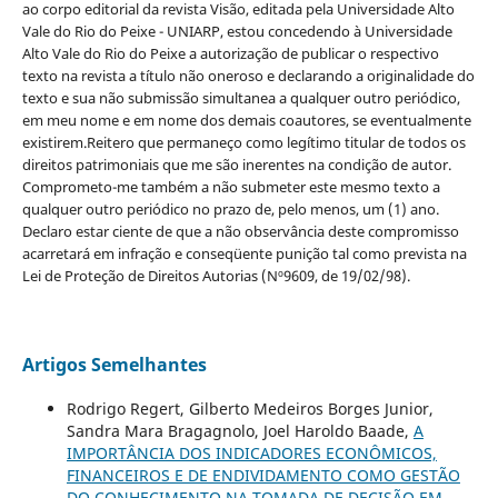
ao corpo editorial da revista Visão, editada pela Universidade Alto
Vale do Rio do Peixe - UNIARP, estou concedendo à Universidade
Alto Vale do Rio do Peixe a autorização de publicar o respectivo
texto na revista a título não oneroso e declarando a originalidade do
texto e sua não submissão simultanea a qualquer outro periódico,
em meu nome e em nome dos demais coautores, se eventualmente
existirem.Reitero que permaneço como legítimo titular de todos os
direitos patrimoniais que me são inerentes na condição de autor.
Comprometo-me também a não submeter este mesmo texto a
qualquer outro periódico no prazo de, pelo menos, um (1) ano.
Declaro estar ciente de que a não observância deste compromisso
acarretará em infração e conseqüente punição tal como prevista na
Lei de Proteção de Direitos Autorias (Nº9609, de 19/02/98).
Artigos Semelhantes
Rodrigo Regert, Gilberto Medeiros Borges Junior,
Sandra Mara Bragagnolo, Joel Haroldo Baade,
A
IMPORTÂNCIA DOS INDICADORES ECONÔMICOS,
FINANCEIROS E DE ENDIVIDAMENTO COMO GESTÃO
DO CONHECIMENTO NA TOMADA DE DECISÃO EM