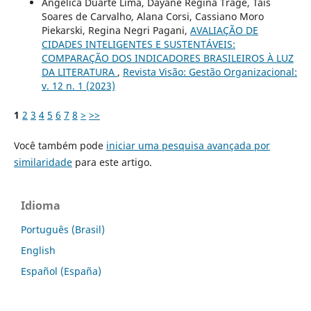
Angelica Duarte Lima, Dayane Regina Trage, Tais
Soares de Carvalho, Alana Corsi, Cassiano Moro
Piekarski, Regina Negri Pagani,
AVALIAÇÃO DE
CIDADES INTELIGENTES E SUSTENTÁVEIS:
COMPARAÇÃO DOS INDICADORES BRASILEIROS À LUZ
DA LITERATURA
,
Revista Visão: Gestão Organizacional:
v. 12 n. 1 (2023)
1
2
3
4
5
6
7
8
>
>>
Você também pode
iniciar uma pesquisa avançada por
similaridade
para este artigo.
Idioma
Português (Brasil)
English
Español (España)