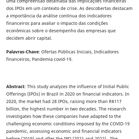
uma compreensão detalhada das implicações financeiras
dos IPOs em um contexto de crise. As descobertas destacam
a importância da análise contínua dos indicadores
financeiros para avaliar o impacto das condições
econômicas sobre o desempenho das empresas que
decidem abrir capital.
Palavras-Chave
: Ofertas Públicas Iniciais, Indicadores
financeiros, Pandemia covid-19.
Abstract
: This study analyzes the influence of Initial Public
Offerings (IPOs) in Brazil in 2020 on financial indicators. In
2020, the market had 28 IPOs, raising more than R$117
billion, the highest number in two decades. The research
investigates how these companies have adapted to the
challenging economic conditions imposed by the COVID-19
pandemic, assessing economic and financial indicators
before (2019) and after the IPO (2021 and 2022). The