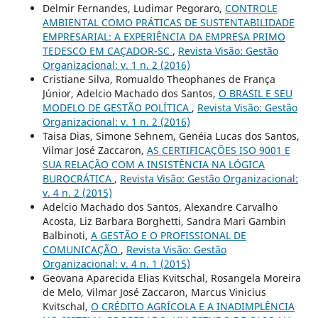
Delmir Fernandes, Ludimar Pegoraro,
CONTROLE
AMBIENTAL COMO PRÁTICAS DE SUSTENTABILIDADE
EMPRESARIAL: A EXPERIÊNCIA DA EMPRESA PRIMO
TEDESCO EM CAÇADOR-SC
,
Revista Visão: Gestão
Organizacional: v. 1 n. 2 (2016)
Cristiane Silva, Romualdo Theophanes de França
Júnior, Adelcio Machado dos Santos,
O BRASIL E SEU
MODELO DE GESTÃO POLÍTICA
,
Revista Visão: Gestão
Organizacional: v. 1 n. 2 (2016)
Taisa Dias, Simone Sehnem, Genéia Lucas dos Santos,
Vilmar José Zaccaron,
AS CERTIFICAÇÕES ISO 9001 E
SUA RELAÇÃO COM A INSISTÊNCIA NA LÓGICA
BUROCRÁTICA
,
Revista Visão: Gestão Organizacional:
v. 4 n. 2 (2015)
Adelcio Machado dos Santos, Alexandre Carvalho
Acosta, Liz Barbara Borghetti, Sandra Mari Gambin
Balbinoti,
A GESTÃO E O PROFISSIONAL DE
COMUNICAÇÃO
,
Revista Visão: Gestão
Organizacional: v. 4 n. 1 (2015)
Geovana Aparecida Elias Kvitschal, Rosangela Moreira
de Melo, Vilmar José Zaccaron, Marcus Vinicius
Kvitschal,
O CRÉDITO AGRÍCOLA E A INADIMPLÊNCIA