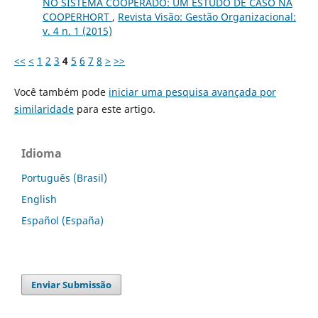
NO SISTEMA COOPERADO: UM ESTUDO DE CASO NA
COOPERHORT
,
Revista Visão: Gestão Organizacional:
v. 4 n. 1 (2015)
<<
<
1
2
3
4
5
6
7
8
>
>>
Você também pode
iniciar uma pesquisa avançada por
similaridade
para este artigo.
Idioma
Português (Brasil)
English
Español (España)
Enviar Submissão