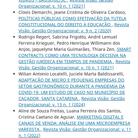
Organizacional: v. 10 n. 1 (2021)
Clovis Demarchi, Jeane Cristina de Oliveira Cardoso,
POLÍTICAS PÚBLICAS COMO EFETIVAÇÃO DA TUTELA
CONSTITUCIONAL DO DIREITO À EDUCAÇÃO
,
Revista
Visão: Gestão Organizacional: v. 9 n. 2 (2020)
Rodrigo Regert, Sabrina Frigotto, André Lemuel
Ferreira Krieguer, Pedro Henrique Willimann dos
Anjos, Jaquelyne Maria Guimarães, Thiara Zen,
SMART
CONTRACTS COMO UMA TECNOLOGIA DECISIVA NA
GESTÃO JURÍDICA EM TEMPOS DE PANDEMIA
,
Revista
Visão: Gestão Organizacional: v. 10 n. 1 (2021)
Wilian Antonio Locatelli, Juciele Marta Baldissarelli,
ADAPTAÇÃO DE MICRO E PEQUENAS EMPRESAS DO
SETOR GASTRONÔMICO DURANTE A PANDEMIA DA
COVID-19: UM ESTUDO DE CASO NO MUNICÍPIO DE
CAÇADOR, SANTA CATARINA
,
Revista Visão: Gestão
Organizacional: v. 13 n. 1 (2024)
Aline de Souza Freitas, Luana Ferreira dos Santos,
Cristina Caetano de Aguiar,
MARKETING DIGITAL E
CANAIS DE VENDA: ANÁLISE EM UMA MICROEMPRESA
VAREJISTA
,
Revista Visão: Gestão Organizacional: v. 11
n. 1 (2022)