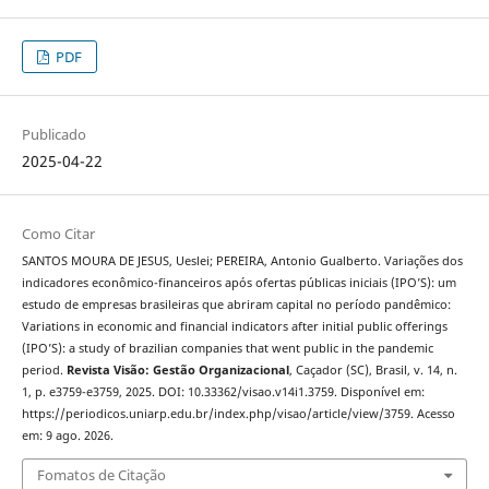
PDF
Publicado
2025-04-22
Como Citar
SANTOS MOURA DE JESUS, Ueslei; PEREIRA, Antonio Gualberto. Variações dos
indicadores econômico-financeiros após ofertas públicas iniciais (IPO’S): um
estudo de empresas brasileiras que abriram capital no período pandêmico:
Variations in economic and financial indicators after initial public offerings
(IPO’S): a study of brazilian companies that went public in the pandemic
period.
Revista Visão: Gestão Organizacional
, Caçador (SC), Brasil, v. 14, n.
1, p. e3759-e3759, 2025. DOI: 10.33362/visao.v14i1.3759. Disponível em:
https://periodicos.uniarp.edu.br/index.php/visao/article/view/3759. Acesso
em: 9 ago. 2026.
Fomatos de Citação