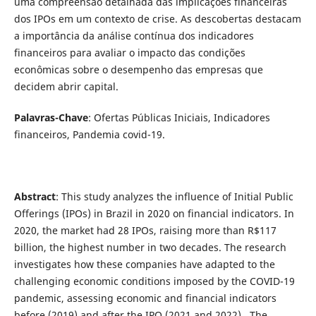
uma compreensão detalhada das implicações financeiras
dos IPOs em um contexto de crise. As descobertas destacam
a importância da análise contínua dos indicadores
financeiros para avaliar o impacto das condições
econômicas sobre o desempenho das empresas que
decidem abrir capital.
Palavras-Chave
: Ofertas Públicas Iniciais, Indicadores
financeiros, Pandemia covid-19.
Abstract
: This study analyzes the influence of Initial Public
Offerings (IPOs) in Brazil in 2020 on financial indicators. In
2020, the market had 28 IPOs, raising more than R$117
billion, the highest number in two decades. The research
investigates how these companies have adapted to the
challenging economic conditions imposed by the COVID-19
pandemic, assessing economic and financial indicators
before (2019) and after the IPO (2021 and 2022). The