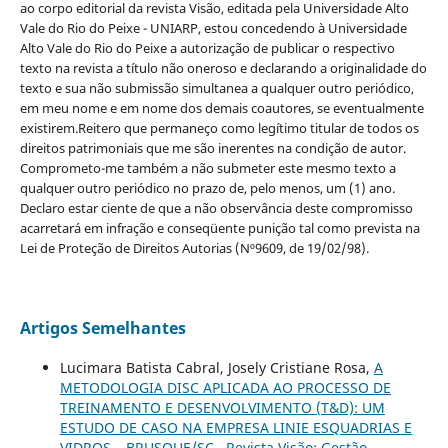
ao corpo editorial da revista Visão, editada pela Universidade Alto
Vale do Rio do Peixe - UNIARP, estou concedendo à Universidade
Alto Vale do Rio do Peixe a autorização de publicar o respectivo
texto na revista a título não oneroso e declarando a originalidade do
texto e sua não submissão simultanea a qualquer outro periódico,
em meu nome e em nome dos demais coautores, se eventualmente
existirem.Reitero que permaneço como legítimo titular de todos os
direitos patrimoniais que me são inerentes na condição de autor.
Comprometo-me também a não submeter este mesmo texto a
qualquer outro periódico no prazo de, pelo menos, um (1) ano.
Declaro estar ciente de que a não observância deste compromisso
acarretará em infração e conseqüente punição tal como prevista na
Lei de Proteção de Direitos Autorias (Nº9609, de 19/02/98).
Artigos Semelhantes
Lucimara Batista Cabral, Josely Cristiane Rosa,
A
METODOLOGIA DISC APLICADA AO PROCESSO DE
TREINAMENTO E DESENVOLVIMENTO (T&D): UM
ESTUDO DE CASO NA EMPRESA LINIE ESQUADRIAS E
VIDROS – BRUSQUE/SC
,
Revista Visão: Gestão