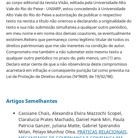
ao corpo editorial da revista Visão, editada pela Universidade Alto
Vale do Rio do Peixe - UNIARP, estou concedendo à Universidade
Alto Vale do Rio do Peixe a autorização de publicar o respectivo
texto na revista a título não oneroso e declarando a originalidade do
texto e sua não submissão simultanea a qualquer outro periódico,
em meu nome e em nome dos demais coautores, se eventualmente
existirem.Reitero que permaneço como legítimo titular de todos os
direitos patrimoniais que me são inerentes na condição de autor.
Comprometo-me também a não submeter este mesmo texto a
qualquer outro periódico no prazo de, pelo menos, um (1) ano.
Declaro estar ciente de que a não observância deste compromisso
acarretará em infração e conseqüente punição tal como prevista na
Lei de Proteção de Direitos Autorias (Nº9609, de 19/02/98).
Artigos Semelhantes
Cassiane Chais, Alexandra Elvira Mazzochi Scopel,
Claralucia Prates Machado, Daniel Hank Miri, Paula
Patricia Ganzer, Juliana Matte, Gabriel Sperandio
Milan, Pelayo Munhoz Olea,
PRÁTICAS RELACIONAIS,
MECANISMOS DE GOVERNANÇA E CONFIANÇA EM