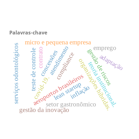
Palavras-chave
micro e pequena empresa
serviços odontológicos
atendimento
emprego
contrato
gestão de riscos
teste de controle
concessões
compliance
adaptação
organizações híbridas.
teoria institucional.
aeroportos brasileiros
covid-19.
lean startup
inflação
setor gastronômico
gestão da inovação