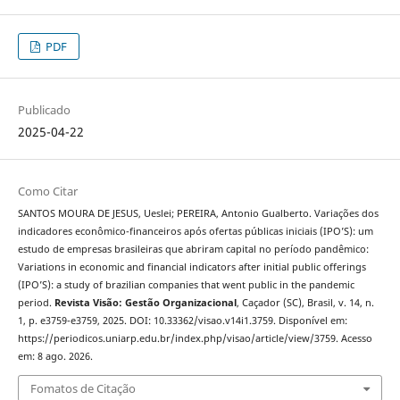
PDF
Publicado
2025-04-22
Como Citar
SANTOS MOURA DE JESUS, Ueslei; PEREIRA, Antonio Gualberto. Variações dos
indicadores econômico-financeiros após ofertas públicas iniciais (IPO’S): um
estudo de empresas brasileiras que abriram capital no período pandêmico:
Variations in economic and financial indicators after initial public offerings
(IPO’S): a study of brazilian companies that went public in the pandemic
period.
Revista Visão: Gestão Organizacional
, Caçador (SC), Brasil, v. 14, n.
1, p. e3759-e3759, 2025. DOI: 10.33362/visao.v14i1.3759. Disponível em:
https://periodicos.uniarp.edu.br/index.php/visao/article/view/3759. Acesso
em: 8 ago. 2026.
Fomatos de Citação