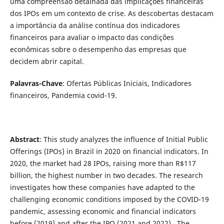
uma compreensão detalhada das implicações financeiras
dos IPOs em um contexto de crise. As descobertas destacam
a importância da análise contínua dos indicadores
financeiros para avaliar o impacto das condições
econômicas sobre o desempenho das empresas que
decidem abrir capital.
Palavras-Chave
: Ofertas Públicas Iniciais, Indicadores
financeiros, Pandemia covid-19.
Abstract
: This study analyzes the influence of Initial Public
Offerings (IPOs) in Brazil in 2020 on financial indicators. In
2020, the market had 28 IPOs, raising more than R$117
billion, the highest number in two decades. The research
investigates how these companies have adapted to the
challenging economic conditions imposed by the COVID-19
pandemic, assessing economic and financial indicators
before (2019) and after the IPO (2021 and 2022). The