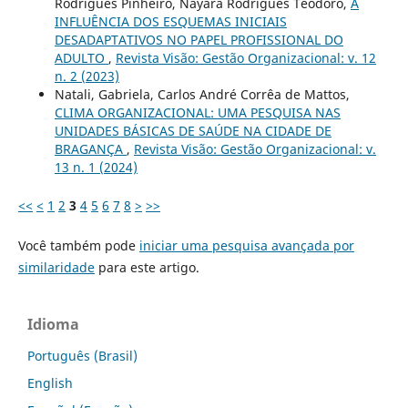
Rodrigues Pinheiro, Nayara Rodrigues Teodoro,
A
INFLUÊNCIA DOS ESQUEMAS INICIAIS
DESADAPTATIVOS NO PAPEL PROFISSIONAL DO
ADULTO
,
Revista Visão: Gestão Organizacional: v. 12
n. 2 (2023)
Natali, Gabriela, Carlos André Corrêa de Mattos,
CLIMA ORGANIZACIONAL: UMA PESQUISA NAS
UNIDADES BÁSICAS DE SAÚDE NA CIDADE DE
BRAGANÇA
,
Revista Visão: Gestão Organizacional: v.
13 n. 1 (2024)
<<
<
1
2
3
4
5
6
7
8
>
>>
Você também pode
iniciar uma pesquisa avançada por
similaridade
para este artigo.
Idioma
Português (Brasil)
English