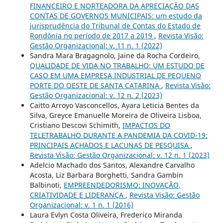
FINANCEIRO E NORTEADORA DA APRECIAÇÃO DAS
CONTAS DE GOVERNOS MUNICIPAIS: um estudo da
jurisprudência do Tribunal de Contas do Estado de
Rondônia no período de 2017 a 2019
,
Revista Visão:
Gestão Organizacional: v. 11 n. 1 (2022)
Sandra Mara Bragagnolo, Jaine da Rocha Cordeiro,
QUALIDADE DE VIDA NO TRABALHO: UM ESTUDO DE
CASO EM UMA EMPRESA INDUSTRIAL DE PEQUENO
PORTE DO OESTE DE SANTA CATARINA
,
Revista Visão:
Gestão Organizacional: v. 12 n. 2 (2023)
Caitto Arroyo Vasconcellos, Ayara Leticia Bentes da
Silva, Greyce Emanuelle Moreira de Oliveira Lisboa,
Cristiano Descovi Schimith,
IMPACTOS DO
TELETRABALHO DURANTE A PANDEMIA DA COVID-19:
PRINCIPAIS ACHADOS E LACUNAS DE PESQUISA
,
Revista Visão: Gestão Organizacional: v. 12 n. 1 (2023)
Adelcio Machado dos Santos, Alexandre Carvalho
Acosta, Liz Barbara Borghetti, Sandra Gambin
Balbinoti,
EMPREENDEDORISMO: INOVAÇÃO,
CRIATIVIDADE E LIDERANÇA
,
Revista Visão: Gestão
Organizacional: v. 1 n. 1 (2016)
Laura Evlyn Costa Oliveira, Frederico Miranda