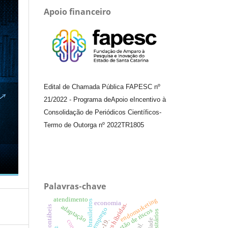
Apoio financeiro
Edital de Chamada Pública FAPESC nº
21/2022
-
Programa de
Apoio e
Incentivo à
Consolidação de Periódicos
Científicos
-
Termo de Outorga nº
2022TR1805
Palavras-chave
atendimento
endomarketing
economia
adaptação
emprego
gestão de riscos