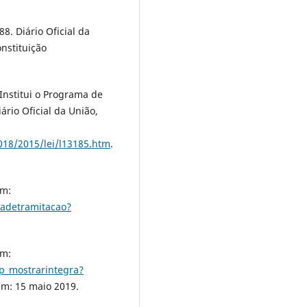
8. Diário Oficial da
onstituição
Institui o Programa de
ário Oficial da União,
2018/2015/lei/l13185.htm
.
em:
hadetramitacao?
em:
p_mostrarintegra?
em: 15 maio 2019.