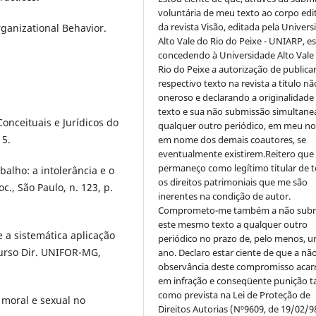
voluntária de meu texto ao corpo edit
da revista Visão, editada pela Univer
ganizational Behavior.
Alto Vale do Rio do Peixe - UNIARP, e
concedendo à Universidade Alto Vale
Rio do Peixe a autorização de publica
respectivo texto na revista a título nã
oneroso e declarando a originalidade
texto e sua não submissão simultane
Conceituais e Jurídicos do
qualquer outro periódico, em meu n
15.
em nome dos demais coautores, se
eventualmente existirem.Reitero que
permaneço como legítimo titular de 
alho: a intolerância e o
os direitos patrimoniais que me são
c., São Paulo, n. 123, p.
inerentes na condição de autor.
Comprometo-me também a não sub
este mesmo texto a qualquer outro
 a sistemática aplicação
periódico no prazo de, pelo menos, u
Curso Dir. UNIFOR-MG,
ano. Declaro estar ciente de que a nã
observância deste compromisso acar
em infração e conseqüente punição ta
como prevista na Lei de Proteção de
 moral e sexual no
Direitos Autorias (Nº9609, de 19/02/9