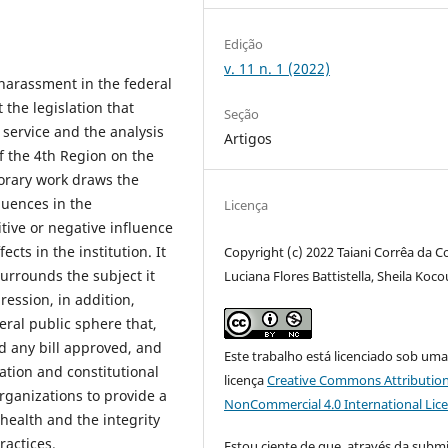
Edição
v. 11 n. 1 (2022)
 harassment in the federal
the legislation that
Seção
service and the analysis
Artigos
f the 4th Region on the
porary work draws the
quences in the
Licença
tive or negative influence
cts in the institution. It
Copyright (c) 2022 Taiani Corrêa da C
surrounds the subject it
Luciana Flores Battistella, Sheila Koc
ression, in addition,
deral public sphere that,
ad any bill approved, and
Este trabalho está licenciado sob um
lation and constitutional
licença
Creative Commons Attribution
organizations to provide a
NonCommercial 4.0 International Lic
health and the integrity
ractices.
Estou ciente de que, através da subm