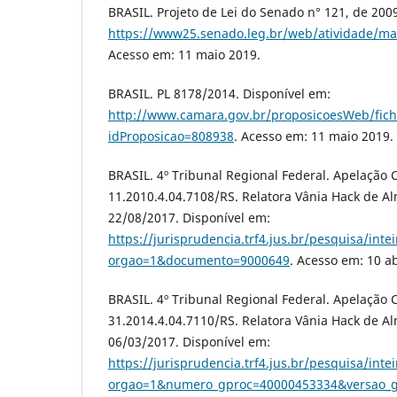
BRASIL. Projeto de Lei do Senado n° 121, de 200
https://www25.senado.leg.br/web/atividade/ma
Acesso em: 11 maio 2019.
BRASIL. PL 8178/2014. Disponível em:
http://www.camara.gov.br/proposicoesWeb/fic
idProposicao=808938
. Acesso em: 11 maio 2019.
BRASIL. 4º Tribunal Regional Federal. Apelação C
11.2010.4.04.7108/RS. Relatora Vânia Hack de A
22/08/2017. Disponível em:
https://jurisprudencia.trf4.jus.br/pesquisa/inte
orgao=1&documento=9000649
. Acesso em: 10 ab
BRASIL. 4º Tribunal Regional Federal. Apelação C
31.2014.4.04.7110/RS. Relatora Vânia Hack de A
06/03/2017. Disponível em:
https://jurisprudencia.trf4.jus.br/pesquisa/inte
orgao=1&numero_gproc=40000453334&versao_g