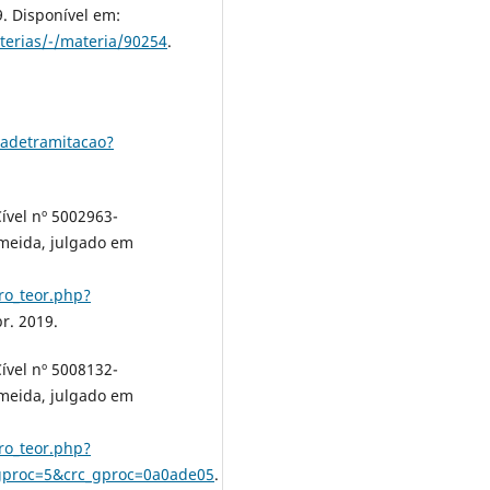
9. Disponível em:
terias/-/materia/90254
.
hadetramitacao?
ível nº 5002963-
lmeida, julgado em
iro_teor.php?
r. 2019.
ível nº 5008132-
lmeida, julgado em
iro_teor.php?
proc=5&crc_gproc=0a0ade05
.