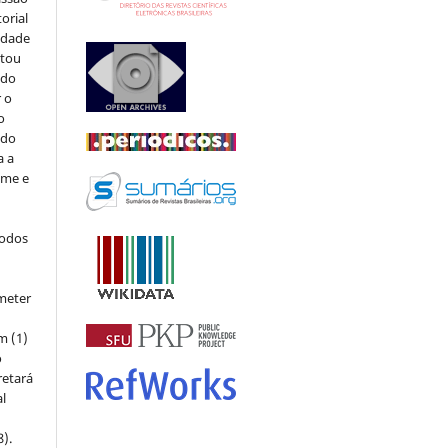
orial
sidade
stou
 do
r o
o
 do
a a
ome e
todos
meter
m (1)
o
retará
l
8).