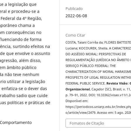
se a legislação que
Publicado
eral e procedeu-se a
2022-06-08
 Federal da 4º Região,
emporâneo chama a
sam consequências no
Como Citar
nfluenciando de forma
COSTA, Taiani Corrêa da; FLORES BATTISTE
ência, surtindo efeitos na
Luciana; KOCOUREK, Sheila. A CARACTERI
dade que envolve o assunto
DO ASSÉDIO MORAL: PERSPECTIVAS DE
agressão, além disso,
REGULAMENTAÇÃO JURÍDICA NO ÂMBITO
SERVIÇO PÚBLICO FEDERAL: THE
, em âmbito público
CHARACTERIZATION OF MORAL HARASSME
nda não teve nenhum
PROSPECTS OF LEGAL REGULATION WITHI
io utilizar a legislação
FEDERAL PUBLIC SERVICE.
Revista Visão:
, enfatiza-se o dever das
Organizacional
, Caçador (SC), Brasil, v. 11,
rabalho sadio que cuide
p. 79–91, 2022. DOI: 10.33362/visao.v11i1.2
Disponível em:
as políticas e práticas de
https://periodicos.uniarp.edu.br/index.ph
o/article/view/2479. Acesso em: 5 ago. 202
o. Comportamento
Fomatos de Citação