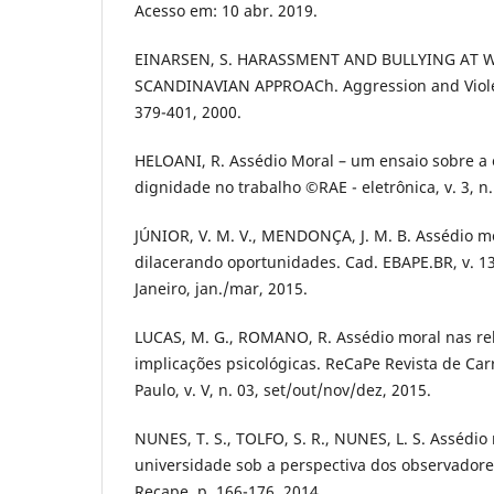
Acesso em: 10 abr. 2019.
EINARSEN, S. HARASSMENT AND BULLYING AT W
SCANDINAVIAN APPROACh. Aggression and Violent 
379-401, 2000.
HELOANI, R. Assédio Moral – um ensaio sobre a
dignidade no trabalho ©RAE - eletrônica, v. 3, n. 
JÚNIOR, V. M. V., MENDONÇA, J. M. B. Assédio mo
dilacerando oportunidades. Cad. EBAPE.BR, v. 13, 
Janeiro, jan./mar, 2015.
LUCAS, M. G., ROMANO, R. Assédio moral nas rel
implicações psicológicas. ReCaPe Revista de Car
Paulo, v. V, n. 03, set/out/nov/dez, 2015.
NUNES, T. S., TOLFO, S. R., NUNES, L. S. Assédi
universidade sob a perspectiva dos observadores
Recape. p. 166-176, 2014.