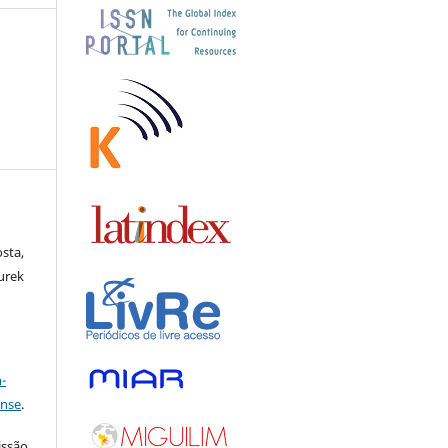
osta,
ourek
a
-
ense
.
issão