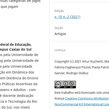
suas categorias de jogos
m que jogam
Edição
v. 10 n. 2 (2021)
Seção
Artigos
ederal de Educação,
ampus Caxias do Sul
Licença
s pela Universidade de
ng pela Universidade de
Copyright (c) 2021 Artur Kuchertt, Ma
o pela Universidade
Fátima Fagherazzi Pizzoli, Paula Patríc
zação em Dinâmica dos
Ganzer, Rodrigo Dullius
 em Docência do Ensino
 Práticas Assertivas da
Jovens e Adultos - com
Este trabalho está licenciado sob um
 é docente dedicação
licença
Creative Commons Attribution
cia e Tecnologia do Rio
NonCommercial 4.0 International Lic
do Sul, nos níveis