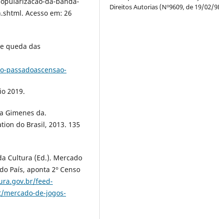
popularizacao-da-banda-
Direitos Autorias (Nº9609, de 19/02/9
.shtml. Acesso em: 26
 e queda das
-o-passadoascensao-
io 2019.
a Gimenes da.
tion do Brasil, 2013. 135
da Cultura (Ed.). Mercado
 do País, aponta 2º Censo
ura.gov.br/feed-
t/mercado-de-jogos-