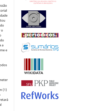
issão
orial
sidade
stou
 do
r o
o
 do
a a
ome e
todos
meter
m (1)
o
retará
l