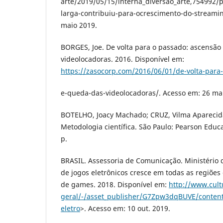
arte/2019/05/15/interna_diversao_arte,754992/
larga-contribuiu-para-ocrescimento-do-streamin
maio 2019.
BORGES, Joe. De volta para o passado: ascensão
videolocadoras. 2016. Disponível em:
https://zasocorp.com/2016/06/01/de-volta-para
e-queda-das-videolocadoras/. Acesso em: 26 ma
BOTELHO, Joacy Machado; CRUZ, Vilma Aparecid
Metodologia científica. São Paulo: Pearson Educa
p.
BRASIL. Assessoria de Comunicação. Ministério 
de jogos eletrônicos cresce em todas as regiões
de games. 2018. Disponível em:
http://www.cult
geral/-/asset_publisher/G7Zpw3dqBUVE/conten
eletro
>. Acesso em: 10 out. 2019.