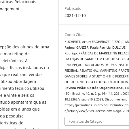
áticas Relacionais.
Publicado
anagement.
2021-12-10
Como Citar
KUCHERTT, Artur; FAGHERAZZI PIZZOLI, Ma
cepção dos alunos de uma
Fátima; GANZER, Paula Patrícia; DULLIUS,
 de marketing de
Rodrigo. PRÁTICAS DE MARKETING RELAC
EM LOJAS DE GAMES: UM ESTUDO SOBRE 
 eletrônicos. A
PERCEPÇÃO DOS ALUNOS DE UMA INSTIT
ojas físicas instaladas na
FEDERAL: RELATIONAL MARKETING PRACTI
s que realizam vendas
GAMES STORES: A STUDY ON THE PERCEP
utilizou abordagem
OF STUDENTS OF A FEDERAL INSTITUTION
dimento técnico utilizou
Revista Visão: Gestão Organizacional
, C
(SC), Brasil, v. 10, n. 2, p. 93–114, 2021. DOI
 e vinte e seis os
10.33362/visao.v10i2.2589. Disponível em:
estudo apontaram que as
https://periodicos.uniarp.edu.br/index.ph
ebidas em alunos que
o/article/view/2589. Acesso em: 8 ago. 202
 da pesquisa
Fomatos de Citação
erísticas do