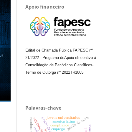
Apoio financeiro
Edital de Chamada Pública FAPESC nº
21/2022
-
Programa de
Apoio e
Incentivo à
Consolidação de Periódicos
Científicos
-
Termo de Outorga nº
2022TR1805
Palavras-chave
gestão da saúde
jovens universitários
gestão de riscos
solidariedade
américa latina
compliance
emprego