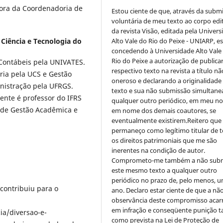
ora da Coordenadoria de
Estou ciente de que, através da subm
voluntária de meu texto ao corpo edit
da revista Visão, editada pela Univer
 Ciência e Tecnologia do
Alto Vale do Rio do Peixe - UNIARP, e
concedendo à Universidade Alto Vale
Rio do Peixe a autorização de publica
Contábeis pela UNIVATES.
respectivo texto na revista a título nã
ria pela UCS e Gestão
oneroso e declarando a originalidade
nistração pela UFRGS.
texto e sua não submissão simultane
nte é professor do IFRS
qualquer outro periódico, em meu n
 de Gestão Acadêmica e
em nome dos demais coautores, se
eventualmente existirem.Reitero que
permaneço como legítimo titular de 
os direitos patrimoniais que me são
inerentes na condição de autor.
Comprometo-me também a não sub
este mesmo texto a qualquer outro
periódico no prazo de, pelo menos, u
contribuiu para o
ano. Declaro estar ciente de que a nã
observância deste compromisso acar
em infração e conseqüente punição ta
ia/diversao-e-
como prevista na Lei de Proteção de