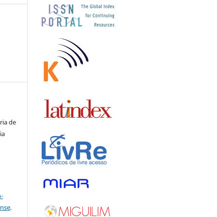
ria de
ia
a
-
ense
.