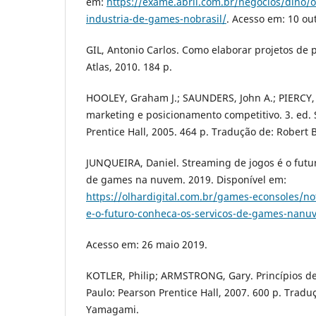
em:
https://exame.abril.com.br/negocios/dino/
industria-de-games-nobrasil/
. Acesso em: 10 out
GIL, Antonio Carlos. Como elaborar projetos de p
Atlas, 2010. 184 p.
HOOLEY, Graham J.; SAUNDERS, John A.; PIERCY, 
marketing e posicionamento competitivo. 3. ed. 
Prentice Hall, 2005. 464 p. Tradução de: Robert B
JUNQUEIRA, Daniel. Streaming de jogos é o futu
de games na nuvem. 2019. Disponível em:
https://olhardigital.com.br/games-econsoles/no
e-o-futuro-conheca-os-servicos-de-games-nanu
Acesso em: 26 maio 2019.
KOTLER, Philip; ARMSTRONG, Gary. Princípios de
Paulo: Pearson Prentice Hall, 2007. 600 p. Traduç
Yamagami.