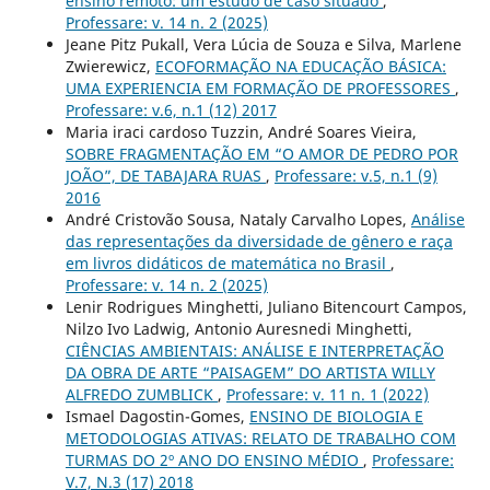
ensino remoto: um estudo de caso situado
,
Professare: v. 14 n. 2 (2025)
Jeane Pitz Pukall, Vera Lúcia de Souza e Silva, Marlene
Zwierewicz,
ECOFORMAÇÃO NA EDUCAÇÃO BÁSICA:
UMA EXPERIENCIA EM FORMAÇÃO DE PROFESSORES
,
Professare: v.6, n.1 (12) 2017
Maria iraci cardoso Tuzzin, André Soares Vieira,
SOBRE FRAGMENTAÇÃO EM “O AMOR DE PEDRO POR
JOÃO”, DE TABAJARA RUAS
,
Professare: v.5, n.1 (9)
2016
André Cristovão Sousa, Nataly Carvalho Lopes,
Análise
das representações da diversidade de gênero e raça
em livros didáticos de matemática no Brasil
,
Professare: v. 14 n. 2 (2025)
Lenir Rodrigues Minghetti, Juliano Bitencourt Campos,
Nilzo Ivo Ladwig, Antonio Auresnedi Minghetti,
CIÊNCIAS AMBIENTAIS: ANÁLISE E INTERPRETAÇÃO
DA OBRA DE ARTE “PAISAGEM” DO ARTISTA WILLY
ALFREDO ZUMBLICK
,
Professare: v. 11 n. 1 (2022)
Ismael Dagostin-Gomes,
ENSINO DE BIOLOGIA E
METODOLOGIAS ATIVAS: RELATO DE TRABALHO COM
TURMAS DO 2º ANO DO ENSINO MÉDIO
,
Professare:
V.7, N.3 (17) 2018