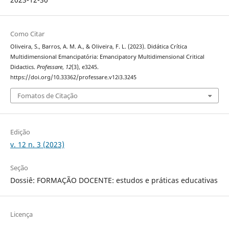
Como Citar
Oliveira, S., Barros, A. M. A., & Oliveira, F. L. (2023). Didática Crítica
Multidimensional Emancipatória: Emancipatory Multidimensional Critical
Didactics.
Professare
,
12
(3), e3245.
https://doi.org/10.33362/professare.v12i3.3245
Fomatos de Citação
Edição
v. 12 n. 3 (2023)
Seção
Dossiê: FORMAÇÃO DOCENTE: estudos e práticas educativas
Licença