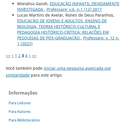
Monalisa Gazoli,
EDUCAÇÃO INFANTIL DEVIDAMENTE
INVESTIGADA
,
Professare: v.6, n.1 (12) 2017
Lucas Martins de Avelar, Rones de Deus Paranhos,
EDUCAÇÃO DE JOVENS E ADULTOS, ENSINO DE
BIOLOGIA, TEORIA HISTÓRICO-CULTURAL E
PEDAGOGIA HISTÓRICO-CRÍTICA: RELAÇÕES EM
PESQUISAS DE PÓS-GRADUAÇÃO
,
Professare: v. 12 n.
1 (2023)
<<
<
1
2
3
4
>
>>
Você também pode
iniciar uma pesquisa avançada por
similaridade
para este artigo.
Informações
Para Leitores
Para Autores
Para Bibliotecários