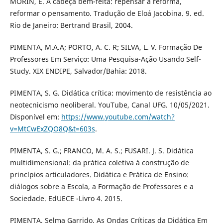
MORIN, E. A cabeça bem-feita: repensar a reforma,
reformar o pensamento. Tradução de Eloá Jacobina. 9. ed.
Rio de Janeiro: Bertrand Brasil, 2004.
PIMENTA, M.A.A; PORTO, A. C. R; SILVA, L. V. Formação De
Professores Em Serviço: Uma Pesquisa-Ação Usando Self-
Study. XIX ENDIPE, Salvador/Bahia: 2018.
PIMENTA, S. G. Didática crítica: movimento de resistência ao
neotecnicismo neoliberal. YouTube, Canal UFG. 10/05/2021.
Disponível em:
https://www.youtube.com/watch?
v=MtCwExZQO8Q&t=603s
.
PIMENTA, S. G.; FRANCO, M. A. S.; FUSARI. J. S. Didática
multidimensional: da prática coletiva à construção de
princípios articuladores. Didática e Prática de Ensino:
diálogos sobre a Escola, a Formação de Professores e a
Sociedade. EdUECE -Livro 4. 2015.
PIMENTA, Selma Garrido. As Ondas Críticas da Didática Em