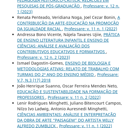
PEDAGOGIA HISTÓRICO-CRÍTICA: RELAÇÕES EM
PESQUISAS DE PÓS-GRADUAÇÃO
,
Professare: v. 12 n.
1 (2023)
Renata Penteado, Veridiana Noga, Joel Cezar Bonin,
A
CONTRIBUIÇÃO DA ARTE-EDUCAÇÃO NA PROMOÇÃO
DA IGUALDADE RACIAL
,
Professare: v. 11 n. 1 (2022)
Andressa Bono Vicente, Nájela Tavares Ujiie,
PRÁTICA
DE ENSINO LITERATURA INFANTIL E ENSINO DE
CIÊNCIAS: ANÁLISE E AVALIAÇÃO DOS
CONTRIBUTIVOS EDUCATIVOS E FORMATIVOS
,
Professare: v. 12 n. 2 (2023)
Ismael Dagostin-Gomes,
ENSINO DE BIOLOGIA E
METODOLOGIAS ATIVAS: RELATO DE TRABALHO COM
TURMAS DO 2º ANO DO ENSINO MÉDIO
,
Professare:
V.7, N.3 (17) 2018
João Henrique Suanno, Oscar Ferreira Mendes Neto,
EDUCAÇÃO E SUSTENTABILIDADE NA FORMAÇÃO DE
PROFESSORES
,
Professare: v. 11 n. 2 (2022)
Lenir Rodrigues Minghetti, Juliano Bitencourt Campos,
Nilzo Ivo Ladwig, Antonio Auresnedi Minghetti,
CIÊNCIAS AMBIENTAIS: ANÁLISE E INTERPRETAÇÃO
DA OBRA DE ARTE “PAISAGEM” DO ARTISTA WILLY
ALFREDO ZUMBLICK
,
Professare: v. 11 n. 1 (2022)