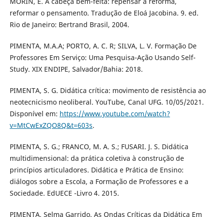
MORIN, E. A cabeça bem-feita: repensar a reforma,
reformar o pensamento. Tradução de Eloá Jacobina. 9. ed.
Rio de Janeiro: Bertrand Brasil, 2004.
PIMENTA, M.A.A; PORTO, A. C. R; SILVA, L. V. Formação De
Professores Em Serviço: Uma Pesquisa-Ação Usando Self-
Study. XIX ENDIPE, Salvador/Bahia: 2018.
PIMENTA, S. G. Didática crítica: movimento de resistência ao
neotecnicismo neoliberal. YouTube, Canal UFG. 10/05/2021.
Disponível em:
https://www.youtube.com/watch?
v=MtCwExZQO8Q&t=603s
.
PIMENTA, S. G.; FRANCO, M. A. S.; FUSARI. J. S. Didática
multidimensional: da prática coletiva à construção de
princípios articuladores. Didática e Prática de Ensino:
diálogos sobre a Escola, a Formação de Professores e a
Sociedade. EdUECE -Livro 4. 2015.
PIMENTA, Selma Garrido. As Ondas Críticas da Didática Em