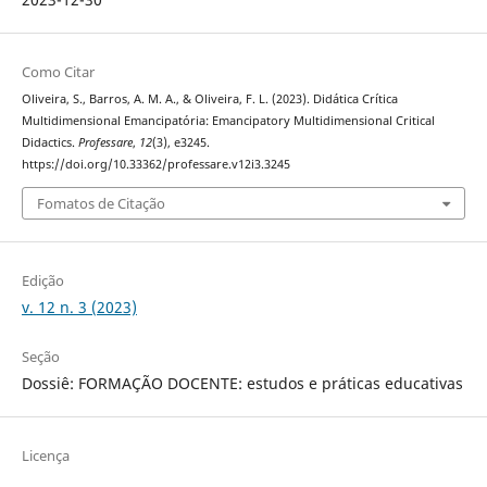
Como Citar
Oliveira, S., Barros, A. M. A., & Oliveira, F. L. (2023). Didática Crítica
Multidimensional Emancipatória: Emancipatory Multidimensional Critical
Didactics.
Professare
,
12
(3), e3245.
https://doi.org/10.33362/professare.v12i3.3245
Fomatos de Citação
Edição
v. 12 n. 3 (2023)
Seção
Dossiê: FORMAÇÃO DOCENTE: estudos e práticas educativas
Licença