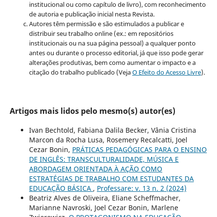
institucional ou como capítulo de livro), com reconhecimento
de autoria e publicação inicial nesta Revista.
Autores têm permissão e são estimulados a publicar e
distribuir seu trabalho online (ex.: em repositórios
institucionais ou na sua página pessoal) a qualquer ponto
antes ou durante o processo editorial, já que isso pode gerar
alterações produtivas, bem como aumentar o impacto e a
citação do trabalho publicado (Veja
O Efeito do Acesso Livre
).
Artigos mais lidos pelo mesmo(s) autor(es)
Ivan Bechtold, Fabiana Dalila Becker, Vânia Cristina
Marcon da Rocha Lusa, Rosemery Recalcatti, Joel
Cezar Bonin,
PRÁTICAS PEDAGÓGICAS PARA O ENSINO
DE INGLÊS: TRANSCULTURALIDADE, MÚSICA E
ABORDAGEM ORIENTADA À AÇÃO COMO
ESTRATÉGIAS DE TRABALHO COM ESTUDANTES DA
EDUCAÇÃO BÁSICA
,
Professare: v. 13 n. 2 (2024)
Beatriz Alves de Oliveira, Eliane Scheffmacher,
Marianne Navroski, Joel Cezar Bonin, Marlene