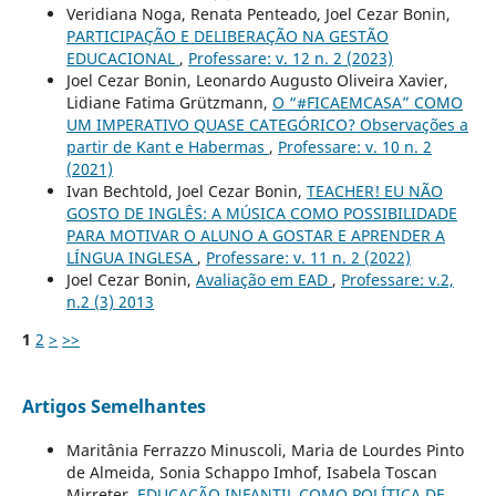
Veridiana Noga, Renata Penteado, Joel Cezar Bonin,
PARTICIPAÇÃO E DELIBERAÇÃO NA GESTÃO
EDUCACIONAL
,
Professare: v. 12 n. 2 (2023)
Joel Cezar Bonin, Leonardo Augusto Oliveira Xavier,
Lidiane Fatima Grützmann,
O “#FICAEMCASA” COMO
UM IMPERATIVO QUASE CATEGÓRICO? Observações a
partir de Kant e Habermas
,
Professare: v. 10 n. 2
(2021)
Ivan Bechtold, Joel Cezar Bonin,
TEACHER! EU NÃO
GOSTO DE INGLÊS: A MÚSICA COMO POSSIBILIDADE
PARA MOTIVAR O ALUNO A GOSTAR E APRENDER A
LÍNGUA INGLESA
,
Professare: v. 11 n. 2 (2022)
Joel Cezar Bonin,
Avaliação em EAD
,
Professare: v.2,
n.2 (3) 2013
1
2
>
>>
Artigos Semelhantes
Maritânia Ferrazzo Minuscoli, Maria de Lourdes Pinto
de Almeida, Sonia Schappo Imhof, Isabela Toscan
Mirreter,
EDUCAÇÃO INFANTIL COMO POLÍTICA DE