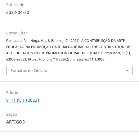
Publicado
2022-04-30
Como Citar
Penteado, R. ., Noga, V. ., & Bonin, J. C. (2022). A CONTRIBUIÇÃO DA ARTE-
EDUCAÇÃO NA PROMOÇÃO DA IGUALDADE RACIAL: THE CONTRIBUTION OF
ART-EDUCATION IN THE PROMOTION OF RACIAL EQUALITY.
Professare
,
11
(1),
e3053-e3053. https://doi.org/10.33362/professare.v11i1.3053
Fomatos de Citação
Edição
v. 11 n. 1 (2022)
Seção
ARTIGOS