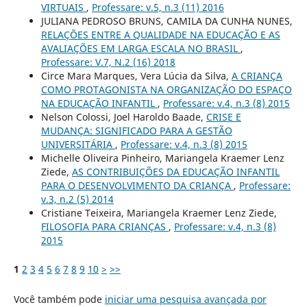
VIRTUAIS
,
Professare: v.5, n.3 (11) 2016
JULIANA PEDROSO BRUNS, CAMILA DA CUNHA NUNES,
RELAÇÕES ENTRE A QUALIDADE NA EDUCAÇÃO E AS
AVALIAÇÕES EM LARGA ESCALA NO BRASIL
,
Professare: V.7, N.2 (16) 2018
Circe Mara Marques, Vera Lúcia da Silva,
A CRIANÇA
COMO PROTAGONISTA NA ORGANIZAÇÃO DO ESPAÇO
NA EDUCAÇÃO INFANTIL
,
Professare: v.4, n.3 (8) 2015
Nelson Colossi, Joel Haroldo Baade,
CRISE E
MUDANÇA: SIGNIFICADO PARA A GESTÃO
UNIVERSITÁRIA
,
Professare: v.4, n.3 (8) 2015
Michelle Oliveira Pinheiro, Mariangela Kraemer Lenz
Ziede,
AS CONTRIBUIÇÕES DA EDUCAÇÃO INFANTIL
PARA O DESENVOLVIMENTO DA CRIANÇA
,
Professare:
v.3, n.2 (5) 2014
Cristiane Teixeira, Mariangela Kraemer Lenz Ziede,
FILOSOFIA PARA CRIANÇAS
,
Professare: v.4, n.3 (8)
2015
1
2
3
4
5
6
7
8
9
10
>
>>
Você também pode
iniciar uma pesquisa avançada por