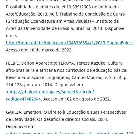
Possibilidades e limites da lei 10.639/2003 no âmbito da
Arte/Educação. 2013, 46 f. Trabalho de Conclusão de Curso
(Graduação Licenciatura em Artes Visuais) – Instituto de
Artes da Universidade de Brasília, Brasília, 2013. Disponível
em: <
http://bdm.unb.br/bitstream/10483/6594/1/2013_SophiaEgler.
Acesso em: 10 de março de 2022.
FELIPE, Delton Aparecido; TERUYA, Tereza Kazuko. Cultura
afro-brasileira e africana nos currículos da educação básica.
Revista Educação e Linguagens, Campo Mourão, v. 3, n. 4, p.
114-126, jan./jun. 2014. Disponível em:
<
https://dialnet.unirioja.es/servlet/articulo?
codigo=4748204
>. Acesso em: 02 de agosto de 2022.
GARCIA, Emerson. O Direito à Educação e suas Perspectivas
de Efetividade. Os desafios e direitos sociais. 2004.
Disponível em:
<
http://www.amprs.org.br/arquivos/revista_artigo/arquivo_12