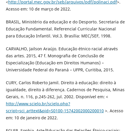
<
http://portal.mec.gov.br/seb/arquivos/pdf/polinaci.pdf
>.
Acesso em: 10 de março de 2022.
BRASIL, Ministério da educação e do Desporto. Secretaria de
Educação Fundamental. Referencial Curricular Nacional
para Educação Infantil. Vol.3. Brasília: MEC/SEF, 1998.
CARVALHO, Jailson Araújo. Educação étnico racial através
das artes. 2015, 47 f. Monografia de Conclusão de
Especialização (Educação em Direitos Humanos) –
Universidade Federal do Paraná – UFPR, Curitiba, 2015.
CURY, Carlos Roberto Jamil. Direito à educação: direito à
igualdade, direito à diferença. Cadernos de Pesquisa, Minas
Gerais, n. 116, p.245-262, jul. 2002. Disponível em: <
http://www.scielo.br/scielo.php?
script=sci_arttext&pid=S0100-15742002000200010
>. Acesso
em: 10 de janeiro de 2022.
EGLER, Sophia. Arte/Educação das Relações Étnico-raciais: