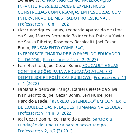
Zwierewicz,
O PROTAGONISMO NA EDUCAÇÃO
INFANTIL: POSSIBILIDADES E EXPERIÊNCIAS
CONSTRUÍDAS COM CRIANÇAS EM PESQUISAS COM
INTERVENÇÃO DE MESTRADO PROFISSIONAL
,
Professare: v. 10 n. 1 (2021)
Flavir Rodrigues Farias, Leonardo Aparecido de Lima
da Silva, Marcos Fernando Bolincenha, Patricia Xavier
de Souza Ribeiro, Rosemery Recalcatti, Joel Cezar
Bonin,
PENSAMENTO COMPLEXO,
INTERDISCIPLINARIDADE E O PAPEL DO EDUCADOR-
CUIDADOR
,
Professare: v. 12 n. 2 (2023)
Ivan Bechtold, Joel Cezar Bonin,
FOUCAULT E SUAS
CONTRIBUIÇÕES PARA A EDUCAÇÃO ATUAL E O
DEBATE SOBRE POLÍTICAS PÚBLICAS
,
Professare: v. 11
n. 1 (2022)
Fabiana Ribeiro de França, Daniel Celeste da Silva,
Ivan Bechtold, Joel Cezar Bonin, Levi Hülse, Joel
Haroldo Baade,
“RECREIO ESTENDIDO” EM CONTEXTO
DE LIQUIDEZ DAS RELAÇÕES HUMANAS NA ESCOLA
,
Professare: v. 11 n. 3 (2022)
Joel Cezar Bonin, Joel Haroldo Baade,
Sartre e a
Fundação de uma Ética para o nosso Tempo
,
Professare: v.2, n.2 (3) 2013