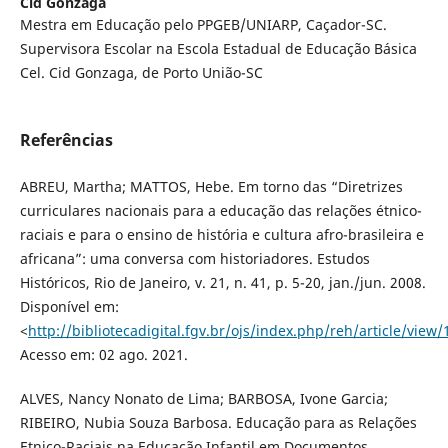
Cid Gonzaga
Mestra em Educação pelo PPGEB/UNIARP, Caçador-SC.
Supervisora Escolar na Escola Estadual de Educação Básica
Cel. Cid Gonzaga, de Porto União-SC
Referências
ABREU, Martha; MATTOS, Hebe. Em torno das “Diretrizes
curriculares nacionais para a educação das relações étnico-
raciais e para o ensino de história e cultura afro-brasileira e
africana”: uma conversa com historiadores. Estudos
Históricos, Rio de Janeiro, v. 21, n. 41, p. 5-20, jan./jun. 2008.
Disponível em:
<
http://bibliotecadigital.fgv.br/ojs/index.php/reh/article/view
Acesso em: 02 ago. 2021.
ALVES, Nancy Nonato de Lima; BARBOSA, Ivone Garcia;
RIBEIRO, Nubia Souza Barbosa. Educação para as Relações
Etnico-Raciais na Educação Infantil em Documentos