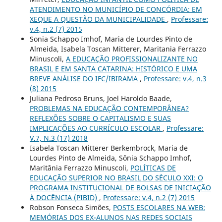
ATENDIMENTO NO MUNICÍPIO DE CONCÓRDIA: EM
XEQUE A QUESTÃO DA MUNICIPALIDADE
,
Professare:
v.4, n.2 (7) 2015
Sonia Schappo Imhof, Maria de Lourdes Pinto de
Almeida, Isabela Toscan Mitterer, Maritania Ferrazzo
Minuscoli,
A EDUCAÇÃO PROFISSIONALIZANTE NO
BRASIL E EM SANTA CATARINA: HISTÓRICO E UMA
BREVE ANÁLISE DO IFC/IBIRAMA
,
Professare: v.4, n.3
(8) 2015
Juliana Pedroso Bruns, Joel Haroldo Baade,
PROBLEMAS NA EDUCAÇÃO CONTEMPORÂNEA?
REFLEXÕES SOBRE O CAPITALISMO E SUAS
IMPLICAÇÕES AO CURRÍCULO ESCOLAR
,
Professare:
V.7, N.3 (17) 2018
Isabela Toscan Mitterer Berkembrock, Maria de
Lourdes Pinto de Almeida, Sônia Schappo Imhof,
Maritânia Ferrazzo Minuscoli,
POLÍTICAS DE
EDUCAÇÃO SUPERIOR NO BRASIL DO SÉCULO XXI: O
PROGRAMA INSTITUCIONAL DE BOLSAS DE INICIAÇÃO
À DOCÊNCIA (PIBID)
,
Professare: v.4, n.2 (7) 2015
Robson Fonseca Simões,
POSTS ESCOLARES NA WEB:
MEMÓRIAS DOS EX-ALUNOS NAS REDES SOCIAIS