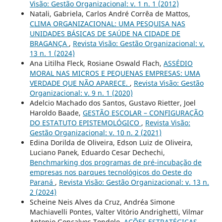
Visão: Gestão Organizacional: v. 1 n. 1 (2012)
Natali, Gabriela, Carlos André Corrêa de Mattos,
CLIMA ORGANIZACIONAL: UMA PESQUISA NAS
UNIDADES BÁSICAS DE SAÚDE NA CIDADE DE
BRAGANÇA
,
Revista Visão: Gestão Organizacional: v.
13 n. 1 (2024)
Ana Litilha Fleck, Rosiane Oswald Flach,
ASSÉDIO
MORAL NAS MICROS E PEQUENAS EMPRESAS: UMA
VERDADE QUE NÃO APARECE.
,
Revista Visão: Gestão
Organizacional: v. 9 n. 1 (2020)
Adelcio Machado dos Santos, Gustavo Rietter, Joel
Haroldo Baade,
GESTÃO ESCOLAR – CONFIGURAÇÃO
DO ESTATUTO EPISTEMOLÓGICO
,
Revista Visão:
Gestão Organizacional: v. 10 n. 2 (2021)
Edina Dorilda de Oliveira, Edson Luiz de Oliveira,
Luciano Panek, Eduardo Cesar Dechechi,
Benchmarking dos programas de pré-incubação de
empresas nos parques tecnológicos do Oeste do
Paraná
,
Revista Visão: Gestão Organizacional: v. 13 n.
2 (2024)
Scheine Neis Alves da Cruz, Andréa Simone
Machiavelli Pontes, Valter Vitório Andrighetti, Vilmar
Antonio Gonçalves Tondolo,
AÇÕES ESTRATÉGICAS