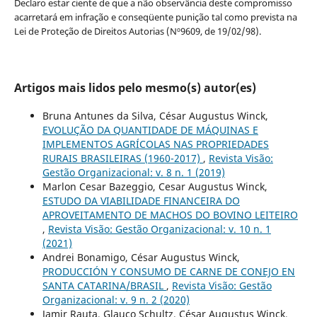
Declaro estar ciente de que a não observância deste compromisso
acarretará em infração e conseqüente punição tal como prevista na
Lei de Proteção de Direitos Autorias (Nº9609, de 19/02/98).
Artigos mais lidos pelo mesmo(s) autor(es)
Bruna Antunes da Silva, César Augustus Winck,
EVOLUÇÃO DA QUANTIDADE DE MÁQUINAS E
IMPLEMENTOS AGRÍCOLAS NAS PROPRIEDADES
RURAIS BRASILEIRAS (1960-2017)
,
Revista Visão:
Gestão Organizacional: v. 8 n. 1 (2019)
Marlon Cesar Bazeggio, Cesar Augustus Winck,
ESTUDO DA VIABILIDADE FINANCEIRA DO
APROVEITAMENTO DE MACHOS DO BOVINO LEITEIRO
,
Revista Visão: Gestão Organizacional: v. 10 n. 1
(2021)
Andrei Bonamigo, César Augustus Winck,
PRODUCCIÓN Y CONSUMO DE CARNE DE CONEJO EN
SANTA CATARINA/BRASIL
,
Revista Visão: Gestão
Organizacional: v. 9 n. 2 (2020)
Jamir Rauta, Glauco Schultz, César Augustus Winck,