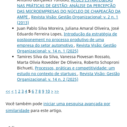
NAS PRÁTICAS DE GESTÃO: ANÁLISE DA PERCEPÇÃO
DAS MICROEMPRESAS DO NÚCLEO DE CHAPEAÇÃO DA
AMPE
,
Revista Visão: Gestão Organizacional: v. 2 n. 1
(2013)
Juan Pablo Silva Moreira, Juliana Amaral Oliveira, José
Eduardo Ferreira Lopes,
Introdução da estratégia de
postponement no processo produtivo de uma
empresa do setor automotivo
,
Revista Visão: Gestão
Organizacional: v. 14 n. 1 (2025)
Tamires Silva da Silva, Vanessa Piovesan Rossato,
Marta Olivia Rovedder De Oliveira, Roberto Schoproni
Bichueti,
Processos, práticas e competitividade: um
estudo no contexto de startups
,
Revista Visão: Gestão
Organizacional: v. 14 n. 2 (2025)
<<
<
1
2
3
4
5
6
7
8
9
10
>
>>
Você também pode
iniciar uma pesquisa avançada por
similaridade
para este artigo.