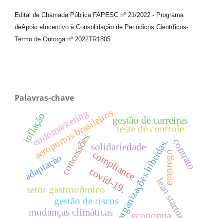
Edital de Chamada Pública FAPESC nº 21/2022
-
Programa
de
Apoio e
Incentivo à Consolidação de Periódicos
Científicos
-
Termo de Outorga nº
2022TR1805
Palavras-chave
aeroportos brasileiros
endomarketing
inflação
gestão de carreiras
teste de controle
concessões
contrato
organizações híbridas.
solidariedade
compliance
emprego
adaptação
covid-19.
lean startup
setor gastronômico
gestão de riscos
mudanças climáticas
economia