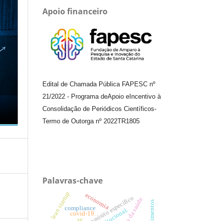
Apoio financeiro
Edital de Chamada Pública FAPESC nº
21/2022
-
Programa de
Apoio e
Incentivo à
Consolidação de Periódicos
Científicos
-
Termo de Outorga nº
2022TR1805
Palavras-chave
lean startup
economia
sociedades de propósito específico
gestão da saúde
compliance
covid-19.