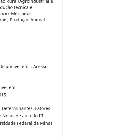
ão Rural/Agroindustrial e
dução técnica e
gócio, Mercados
urais, Produção Animal
Disponível em: . Acesso
ível em:
015.
: Determinantes, Fatores
 Notas de aula do III
rsidade Federal de Minas