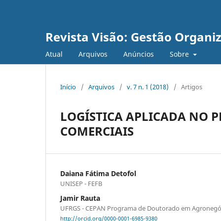
Revista Visão: Gestão Organi
Atual
Arquivos
Anúncios
Sobre
Início
/
Arquivos
/
v. 7 n. 1 (2018)
/
Artigos
LOGÍSTICA APLICADA NO 
COMERCIAIS
Daiana Fátima Detofol
UNISEP - FEFB
Jamir Rauta
UFRGS - CEPAN Programa de Doutorado em Agronegó
http://orcid.org/0000-0001-6985-9380