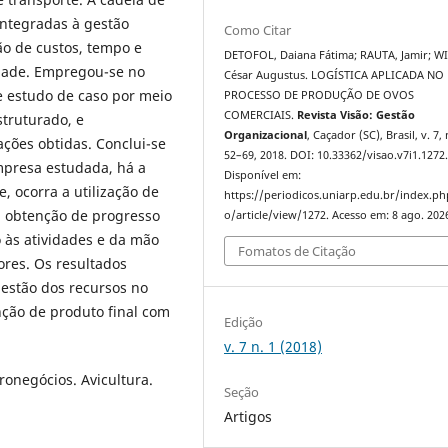
integradas à gestão
Como Citar
ão de custos, tempo e
DETOFOL, Daiana Fátima; RAUTA, Jamir; W
idade. Empregou-se no
César Augustus. LOGÍSTICA APLICADA NO
e estudo de caso por meio
PROCESSO DE PRODUÇÃO DE OVOS
COMERCIAIS.
Revista Visão: Gestão
struturado, e
Organizacional
, Caçador (SC), Brasil, v. 7, 
ações obtidas. Conclui-se
52–69, 2018. DOI: 10.33362/visao.v7i1.1272
presa estudada, há a
Disponível em:
 ocorra a utilização de
https://periodicos.uniarp.edu.br/index.ph
 a obtenção de progresso
o/article/view/1272. Acesso em: 8 ago. 202
 às atividades e da mão
Fomatos de Citação
ores. Os resultados
estão dos recursos no
nção de produto final com
Edição
v. 7 n. 1 (2018)
ronegócios. Avicultura.
Seção
Artigos