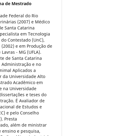
a de Mestrado
ade Federal do Rio
rinárias (2007) e Médico
de Santa Catarina
pecialista em Tecnologia
e do Contestado (UnC),
l (2002) e em Produção de
 Lavras - MG (UFLA).
te de Santa Catarina
 Administração e no
imal Aplicados a
r da Universidade Alto
estrado Acadêmico em
te na Universidade
dissertações e teses do
ração. É Avaliador de
acional de Estudos e
EC) e pelo Conselho
). Presta
vado, além de ministrar
e ensino e pesquisa,