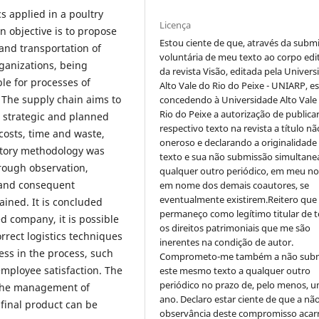
cs applied in a poultry
Licença
 objective is to propose
Estou ciente de que, através da subm
and transportation of
voluntária de meu texto ao corpo edit
rganizations, being
da revista Visão, editada pela Univer
ble for processes of
Alto Vale do Rio do Peixe - UNIARP, e
 The supply chain aims to
concedendo à Universidade Alto Vale
Rio do Peixe a autorização de publica
e strategic and planned
respectivo texto na revista a título nã
costs, time and waste,
oneroso e declarando a originalidade
ratory methodology was
texto e sua não submissão simultane
hrough observation,
qualquer outro periódico, em meu n
, and consequent
em nome dos demais coautores, se
eventualmente existirem.Reitero que
tained. It is concluded
permaneço como legítimo titular de 
ed company, it is possible
os direitos patrimoniais que me são
rrect logistics techniques
inerentes na condição de autor.
ess in the process, such
Comprometo-me também a não sub
employee satisfaction. The
este mesmo texto a qualquer outro
periódico no prazo de, pelo menos, u
 the management of
ano. Declaro estar ciente de que a nã
 final product can be
observância deste compromisso acar