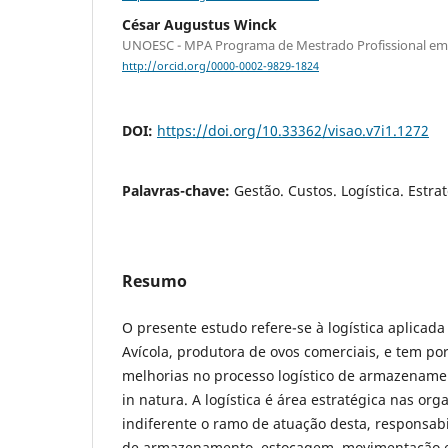
César Augustus Winck
UNOESC - MPA Programa de Mestrado Profissional em
http://orcid.org/0000-0002-9829-1824
DOI:
https://doi.org/10.33362/visao.v7i1.1272
Palavras-chave:
Gestão. Custos. Logística. Estra
Resumo
O presente estudo refere-se à logística aplica
Avícola, produtora de ovos comerciais, e tem por
melhorias no processo logístico de armazenamen
in natura. A logística é área estratégica nas or
indiferente o ramo de atuação desta, responsab
de armazenamento, estocagem, movimentação e 