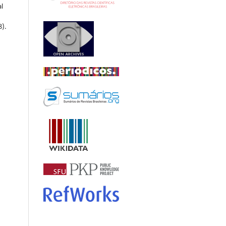
l
8).