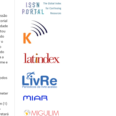
issão
orial
sidade
stou
 do
r o
o
 do
a a
ome e
todos
meter
m (1)
o
retará