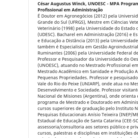
César Augustus Winck,
UNOESC - MPA Program
Profissional em Administração
É Doutor em Agronegócios (2012) pela Universid
Grande do Sul (UFRGS), Mestre em Ciências Vete
Veterinário (1998) pela Universidade do Estado 
(UDESC). Bacharel em Administração (2016) e Es
e Educação a Distância (2013) pela Universidad
também é Especialista em Gestão Agroindustria
Ruminantes (2006) pela Universidade Federal de
Professor e Pesquisador da Universidade do Oes
(UNOESC), atuando no Mestrado Profissional em
Mestrado Acadêmico em Sanidade e Produção An
Pequenas Propriedades. Professor e pesquisado
Vale do Rio do Peixe (UNIARP), onde atua no M
Desenvolvimento e Sociedade. Professor visitan
Nacional de Misiones (Argentina), onde orienta 
programa de Mestrado e Doutorado em Administ
cursos superiores de graduação pelo Instituto N
Pesquisas Educacionais Anísio Teixeira (INEP/M
Estadual de Educação de Santa Catarina (CEE-SC
assessoria/consultoria aos setores público e pri
cursos, palestras e disciplinas em instituições d