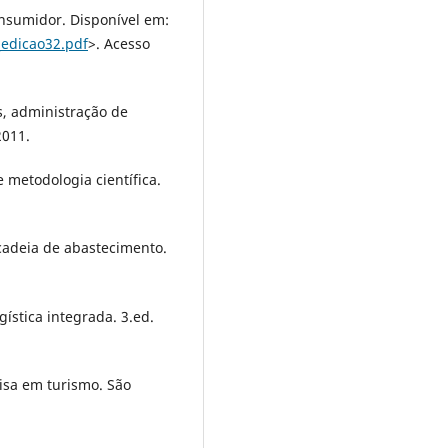
onsumidor. Disponível em:
_edicao32.pdf
>. Acesso
s, administração de
2011.
 metodologia científica.
 cadeia de abastecimento.
ística integrada. 3.ed.
isa em turismo. São