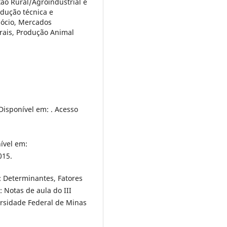
ão Rural/Agroindustrial e
dução técnica e
gócio, Mercados
urais, Produção Animal
Disponível em: . Acesso
ível em:
015.
: Determinantes, Fatores
 Notas de aula do III
rsidade Federal de Minas