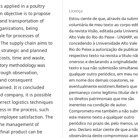
cs applied in a poultry
Licença
 objective is to propose
Estou ciente de que, através da subm
and transportation of
voluntária de meu texto ao corpo edit
rganizations, being
da revista Visão, editada pela Univer
ble for processes of
Alto Vale do Rio do Peixe - UNIARP, e
 The supply chain aims to
concedendo à Universidade Alto Vale
Rio do Peixe a autorização de publica
e strategic and planned
respectivo texto na revista a título nã
costs, time and waste,
oneroso e declarando a originalidade
ratory methodology was
texto e sua não submissão simultane
hrough observation,
qualquer outro periódico, em meu n
, and consequent
em nome dos demais coautores, se
eventualmente existirem.Reitero que
tained. It is concluded
permaneço como legítimo titular de 
ed company, it is possible
os direitos patrimoniais que me são
rrect logistics techniques
inerentes na condição de autor.
ess in the process, such
Comprometo-me também a não sub
employee satisfaction. The
este mesmo texto a qualquer outro
periódico no prazo de, pelo menos, u
 the management of
ano. Declaro estar ciente de que a nã
 final product can be
observância deste compromisso acar