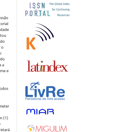
issão
orial
sidade
stou
 do
r o
o
 do
a a
ome e
todos
meter
m (1)
o
retará