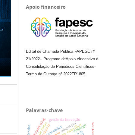
Apoio financeiro
Edital de Chamada Pública FAPESC nº
21/2022
-
Programa de
Apoio e
Incentivo à
Consolidação de Periódicos
Científicos
-
Termo de Outorga nº
2022TR1805
Palavras-chave
endomarketing
gestão da inovação
adaptação
gestão de riscos
good practices
emprego
concessões