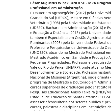
César Augustus Winck,
UNOESC - MPA Program
Profissional em Administração
É Doutor em Agronegócios (2012) pela Universid
Grande do Sul (UFRGS), Mestre em Ciências Vete
Veterinário (1998) pela Universidade do Estado 
(UDESC). Bacharel em Administração (2016) e Es
e Educação a Distância (2013) pela Universidad
também é Especialista em Gestão Agroindustria
Ruminantes (2006) pela Universidade Federal de
Professor e Pesquisador da Universidade do Oes
(UNOESC), atuando no Mestrado Profissional em
Mestrado Acadêmico em Sanidade e Produção An
Pequenas Propriedades. Professor e pesquisado
Vale do Rio do Peixe (UNIARP), onde atua no M
Desenvolvimento e Sociedade. Professor visitan
Nacional de Misiones (Argentina), onde orienta 
programa de Mestrado e Doutorado em Administ
cursos superiores de graduação pelo Instituto N
Pesquisas Educacionais Anísio Teixeira (INEP/M
Estadual de Educação de Santa Catarina (CEE-SC
assessoria/consultoria aos setores público e pri
cursos, palestras e disciplinas em instituições d