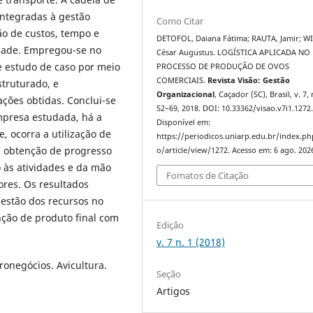
integradas à gestão
Como Citar
ão de custos, tempo e
DETOFOL, Daiana Fátima; RAUTA, Jamir; W
idade. Empregou-se no
César Augustus. LOGÍSTICA APLICADA NO
e estudo de caso por meio
PROCESSO DE PRODUÇÃO DE OVOS
COMERCIAIS.
Revista Visão: Gestão
struturado, e
Organizacional
, Caçador (SC), Brasil, v. 7, 
ações obtidas. Conclui-se
52–69, 2018. DOI: 10.33362/visao.v7i1.1272
presa estudada, há a
Disponível em:
 ocorra a utilização de
https://periodicos.uniarp.edu.br/index.ph
 a obtenção de progresso
o/article/view/1272. Acesso em: 6 ago. 202
 às atividades e da mão
Fomatos de Citação
ores. Os resultados
estão dos recursos no
nção de produto final com
Edição
v. 7 n. 1 (2018)
ronegócios. Avicultura.
Seção
Artigos