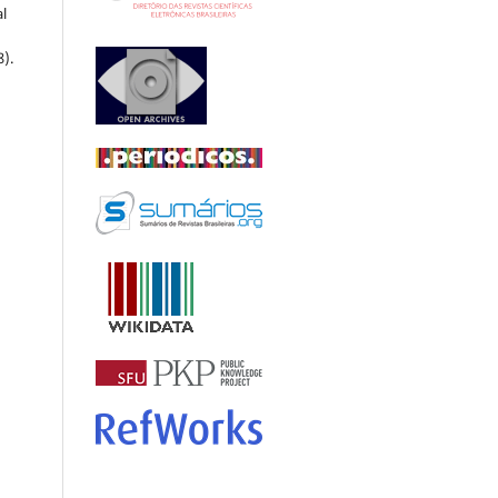
l
8).