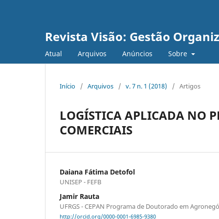
Revista Visão: Gestão Organi
Atual
Arquivos
Anúncios
Sobre
Início
/
Arquivos
/
v. 7 n. 1 (2018)
/
Artigos
LOGÍSTICA APLICADA NO 
COMERCIAIS
Daiana Fátima Detofol
UNISEP - FEFB
Jamir Rauta
UFRGS - CEPAN Programa de Doutorado em Agronegó
http://orcid.org/0000-0001-6985-9380