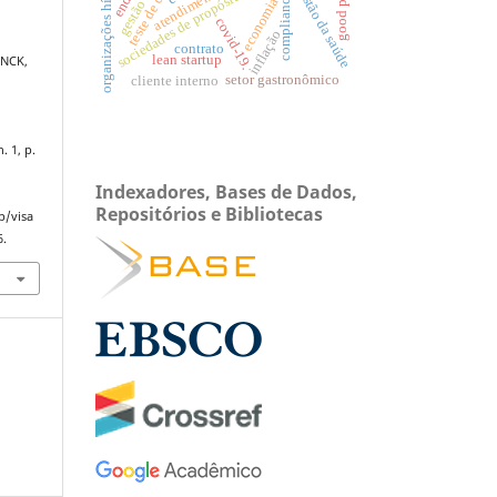
sociedades de propósito específico
teste de controle
organizações híbridas.
gestão da saúde
atendimento
compliance
economia
covid-19.
inflação
contrato
lean startup
INCK,
setor gastronômico
cliente interno
n. 1, p.
.
Indexadores, Bases de Dados,
Repositórios e Bibliotecas
p/visa
6.