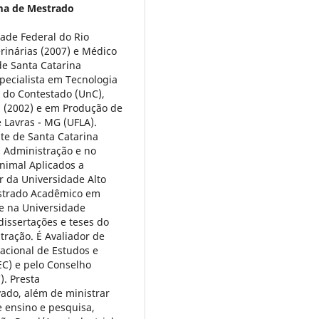
a de Mestrado
ade Federal do Rio
rinárias (2007) e Médico
de Santa Catarina
pecialista em Tecnologia
e do Contestado (UnC),
l (2002) e em Produção de
 Lavras - MG (UFLA).
te de Santa Catarina
 Administração e no
imal Aplicados a
r da Universidade Alto
estrado Acadêmico em
te na Universidade
dissertações e teses do
ração. É Avaliador de
acional de Estudos e
EC) e pelo Conselho
). Presta
vado, além de ministrar
e ensino e pesquisa,