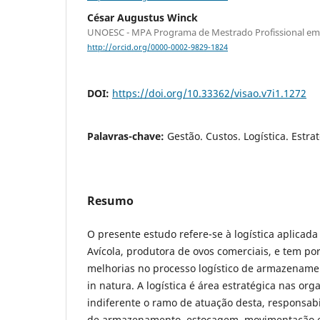
César Augustus Winck
UNOESC - MPA Programa de Mestrado Profissional em
http://orcid.org/0000-0002-9829-1824
DOI:
https://doi.org/10.33362/visao.v7i1.1272
Palavras-chave:
Gestão. Custos. Logística. Estra
Resumo
O presente estudo refere-se à logística aplica
Avícola, produtora de ovos comerciais, e tem por
melhorias no processo logístico de armazenamen
in natura. A logística é área estratégica nas or
indiferente o ramo de atuação desta, responsab
de armazenamento, estocagem, movimentação e 