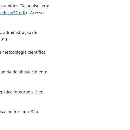
onsumidor. Disponível em:
_edicao32.pdf
>. Acesso
s, administração de
2011.
 metodologia científica.
 cadeia de abastecimento.
ística integrada. 3.ed.
isa em turismo. São