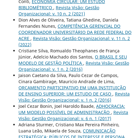
Conti,
ECONOMIA CIRCULAR: UM ESTUDO
BIBLIOMÉTRICO
,
Revista Visão: Gestão
Organizacional: v. 10 n. 2 (2021)
Dion Alves de Oliveira, Tatiana Ghedine, Daniela
Fernandes Nunes,
COMPETÊNCIA GERENCIAL DO
COORDENADOR UNIVERSITÁRIO DA REDE FEDERAL DO
ACRE
,
Revista Visão: Gestão Organizacional: v. 11 n. 2
(2022)
Cristiane Silva, Romualdo Theophanes de França
Júnior, Adelcio Machado dos Santos,
O BRASIL E SEU
MODELO DE GESTÃO POLÍTICA
,
Revista Visão: Gestão
Organizacional: v. 1 n. 2 (2016)
Jaison Caetano da Silva, Paulo Cezar de Campos,
Cinara Gambirage, Mauricio Andrade de Lima,
ORÇAMENTO PARTICIPATIVO EM UMA INSTITUIÇÃO
DE ENSINO SUPERIOR: UM ESTUDO DE CASO
,
Revista
Visão: Gestão Organizacional: v. 1 n. 2 (2016)
Joel Cezar Bonin, Joel Haroldo Baade,
ADHOCRACIA:
UM MODELO POSSÍVEL DE ADMINISTRAÇÃO
,
Revista
Visão: Gestão Organizacional: v. 6 n. 1 (2017)
Adriana Sturmer, Cristiano Max Pereira Pinheiro,
Luana Leão, Mikaela de Souza,
COMUNICAÇÃO
ESTRATÉGICA: PÚBLICOS DE INTERESSE E PERSONA