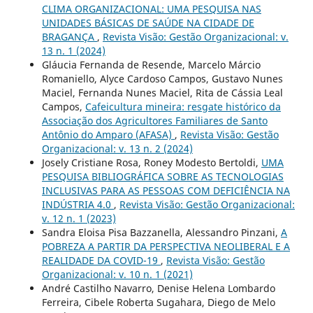
CLIMA ORGANIZACIONAL: UMA PESQUISA NAS
UNIDADES BÁSICAS DE SAÚDE NA CIDADE DE
BRAGANÇA
,
Revista Visão: Gestão Organizacional: v.
13 n. 1 (2024)
Gláucia Fernanda de Resende, Marcelo Márcio
Romaniello, Alyce Cardoso Campos, Gustavo Nunes
Maciel, Fernanda Nunes Maciel, Rita de Cássia Leal
Campos,
Cafeicultura mineira: resgate histórico da
Associação dos Agricultores Familiares de Santo
Antônio do Amparo (AFASA)
,
Revista Visão: Gestão
Organizacional: v. 13 n. 2 (2024)
Josely Cristiane Rosa, Roney Modesto Bertoldi,
UMA
PESQUISA BIBLIOGRÁFICA SOBRE AS TECNOLOGIAS
INCLUSIVAS PARA AS PESSOAS COM DEFICIÊNCIA NA
INDÚSTRIA 4.0
,
Revista Visão: Gestão Organizacional:
v. 12 n. 1 (2023)
Sandra Eloisa Pisa Bazzanella, Alessandro Pinzani,
A
POBREZA A PARTIR DA PERSPECTIVA NEOLIBERAL E A
REALIDADE DA COVID-19
,
Revista Visão: Gestão
Organizacional: v. 10 n. 1 (2021)
André Castilho Navarro, Denise Helena Lombardo
Ferreira, Cibele Roberta Sugahara, Diego de Melo