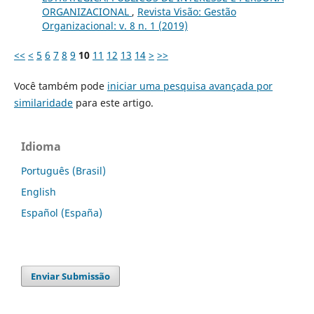
ORGANIZACIONAL
,
Revista Visão: Gestão
Organizacional: v. 8 n. 1 (2019)
<<
<
5
6
7
8
9
10
11
12
13
14
>
>>
Você também pode
iniciar uma pesquisa avançada por
similaridade
para este artigo.
Idioma
Português (Brasil)
English
Español (España)
Enviar Submissão