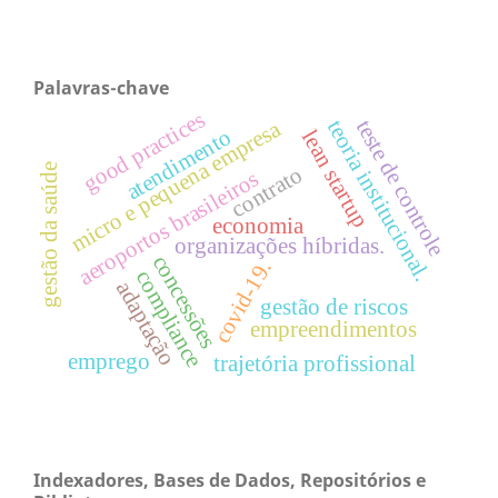
Palavras-chave
good practices
teste de controle
micro e pequena empresa
teoria institucional.
atendimento
lean startup
contrato
gestão da saúde
aeroportos brasileiros
economia
organizações híbridas.
concessões
covid-19.
compliance
adaptação
gestão de riscos
empreendimentos
emprego
trajetória profissional
Indexadores, Bases de Dados, Repositórios e