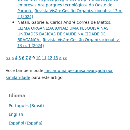
empresas nos parques tecnológicos do Oeste do
Paraná
,
Revista Visão: Gestão Organizacional: v. 13 n.
2 (2024)
Natali, Gabriela, Carlos André Corrêa de Mattos,
CLIMA ORGANIZACIONAL: UMA PESQUISA NAS
UNIDADES BÁSICAS DE SAÚDE NA CIDADE DE
BRAGANÇA
,
Revista Visão: Gestão Organizacional: v.
13 n. 1 (2024)
<<
<
4
5
6
7
8
9
10
11
12
13
>
>>
Você também pode
iniciar uma pesquisa avançada por
similaridade
para este artigo.
Idioma
Português (Brasil)
English
Español (España)