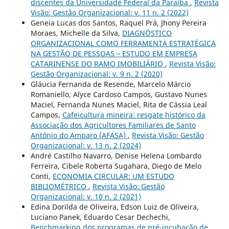
discentes da Universidade Federal da Paraíba
,
Revista
Visão: Gestão Organizacional: v. 11 n. 2 (2022)
Geneia Lucas dos Santos, Raquel Prá, Jhony Pereira
Moraes, Michelle da Silva,
DIAGNÓSTICO
ORGANIZACIONAL COMO FERRAMENTA ESTRATÉGICA
NA GESTÃO DE PESSOAS – ESTUDO EM EMPRESA
CATARINENSE DO RAMO IMOBILIÁRIO
,
Revista Visão:
Gestão Organizacional: v. 9 n. 2 (2020)
Gláucia Fernanda de Resende, Marcelo Márcio
Romaniello, Alyce Cardoso Campos, Gustavo Nunes
Maciel, Fernanda Nunes Maciel, Rita de Cássia Leal
Campos,
Cafeicultura mineira: resgate histórico da
Associação dos Agricultores Familiares de Santo
Antônio do Amparo (AFASA)
,
Revista Visão: Gestão
Organizacional: v. 13 n. 2 (2024)
André Castilho Navarro, Denise Helena Lombardo
Ferreira, Cibele Roberta Sugahara, Diego de Melo
Conti,
ECONOMIA CIRCULAR: UM ESTUDO
BIBLIOMÉTRICO
,
Revista Visão: Gestão
Organizacional: v. 10 n. 2 (2021)
Edina Dorilda de Oliveira, Edson Luiz de Oliveira,
Luciano Panek, Eduardo Cesar Dechechi,
Benchmarking dos programas de pré-incubação de