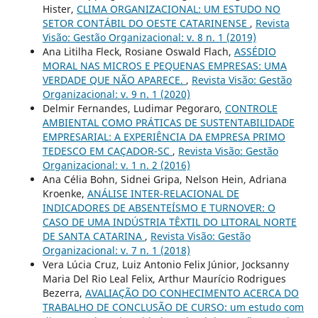
Hister,
CLIMA ORGANIZACIONAL: UM ESTUDO NO
SETOR CONTÁBIL DO OESTE CATARINENSE
,
Revista
Visão: Gestão Organizacional: v. 8 n. 1 (2019)
Ana Litilha Fleck, Rosiane Oswald Flach,
ASSÉDIO
MORAL NAS MICROS E PEQUENAS EMPRESAS: UMA
VERDADE QUE NÃO APARECE.
,
Revista Visão: Gestão
Organizacional: v. 9 n. 1 (2020)
Delmir Fernandes, Ludimar Pegoraro,
CONTROLE
AMBIENTAL COMO PRÁTICAS DE SUSTENTABILIDADE
EMPRESARIAL: A EXPERIÊNCIA DA EMPRESA PRIMO
TEDESCO EM CAÇADOR-SC
,
Revista Visão: Gestão
Organizacional: v. 1 n. 2 (2016)
Ana Célia Bohn, Sidnei Gripa, Nelson Hein, Adriana
Kroenke,
ANÁLISE INTER-RELACIONAL DE
INDICADORES DE ABSENTEÍSMO E TURNOVER: O
CASO DE UMA INDÚSTRIA TÊXTIL DO LITORAL NORTE
DE SANTA CATARINA
,
Revista Visão: Gestão
Organizacional: v. 7 n. 1 (2018)
Vera Lúcia Cruz, Luiz Antonio Felix Júnior, Jocksanny
Maria Del Rio Leal Felix, Arthur Maurício Rodrigues
Bezerra,
AVALIAÇÃO DO CONHECIMENTO ACERCA DO
TRABALHO DE CONCLUSÃO DE CURSO: um estudo com