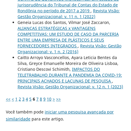
jurisprudência do Tribunal de Contas do Estado de
Rondônia no período de 2017 a 2019
,
Revista Visão:
Gestão Organizacional: v. 11 n. 1 (2022)
Geneia Lucas dos Santos, Vilmar José Zaccaron,
ALIANÇAS ESTRATÉGICAS x VANTAGENS
COMPETITIVAS: UM ESTUDO DE CASO DA PARCERIA
ENTRE UMA EMPRESA DE PLÁSTICOS E SEUS
FORNECEDORES INTEGRADOS
,
Revista Visão: Gestão
Organizacional: v. 1 n. 2 (2016)
Caitto Arroyo Vasconcellos, Ayara Leticia Bentes da
Silva, Greyce Emanuelle Moreira de Oliveira Lisboa,
Cristiano Descovi Schimith,
IMPACTOS DO
TELETRABALHO DURANTE A PANDEMIA DA COVID-19:
PRINCIPAIS ACHADOS E LACUNAS DE PESQUISA
,
Revista Visão: Gestão Organizacional: v. 12 n. 1 (2023)
<<
<
1
2
3
4
5
6
7
8
9
10
>
>>
Você também pode
iniciar uma pesquisa avançada por
similaridade
para este artigo.