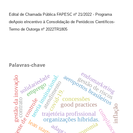
Edital de Chamada Pública FAPESC nº 21/2022
-
Programa
de
Apoio e
Incentivo à Consolidação de Periódicos
Científicos
-
Termo de Outorga nº
2022TR1805
Palavras-chave
endomarketing
solidariedade
teoria institucional.
aeroportos brasileiros
gestão da inovação
gestão de riscos
atendimento
emprego
covid-19.
concessões
teste de controle
contrato
good practices
inflação
compliance
trajetória profissional
organizações híbridas.
lean startup
economia
adaptação