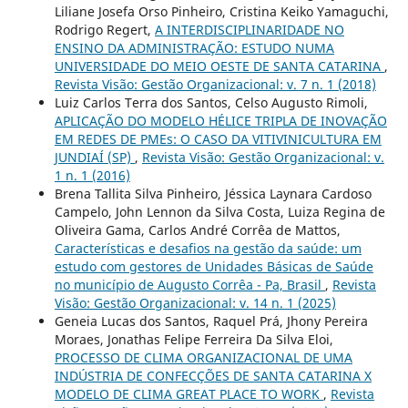
Liliane Josefa Orso Pinheiro, Cristina Keiko Yamaguchi,
Rodrigo Regert,
A INTERDISCIPLINARIDADE NO
ENSINO DA ADMINISTRAÇÃO: ESTUDO NUMA
UNIVERSIDADE DO MEIO OESTE DE SANTA CATARINA
,
Revista Visão: Gestão Organizacional: v. 7 n. 1 (2018)
Luiz Carlos Terra dos Santos, Celso Augusto Rimoli,
APLICAÇÃO DO MODELO HÉLICE TRIPLA DE INOVAÇÃO
EM REDES DE PMEs: O CASO DA VITIVINICULTURA EM
JUNDIAÍ (SP)
,
Revista Visão: Gestão Organizacional: v.
1 n. 1 (2016)
Brena Tallita Silva Pinheiro, Jéssica Laynara Cardoso
Campelo, John Lennon da Silva Costa, Luiza Regina de
Oliveira Gama, Carlos André Corrêa de Mattos,
Características e desafios na gestão da saúde: um
estudo com gestores de Unidades Básicas de Saúde
no município de Augusto Corrêa - Pa, Brasil
,
Revista
Visão: Gestão Organizacional: v. 14 n. 1 (2025)
Geneia Lucas dos Santos, Raquel Prá, Jhony Pereira
Moraes, Jonathas Felipe Ferreira Da Silva Eloi,
PROCESSO DE CLIMA ORGANIZACIONAL DE UMA
INDÚSTRIA DE CONFECÇÕES DE SANTA CATARINA X
MODELO DE CLIMA GREAT PLACE TO WORK
,
Revista