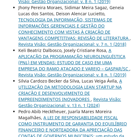
Visão: Gestão Organizacional: v. 8 n. 1 (2019)
Jhony Pereira Moraes, Sidimar Meira Sagaz, Geneia
Lucas dos Santos, Deison Alencar Lucietto,
TECNOLOGIA DA INFORMAÇÃO, SISTEMAS DE
INFORMAÇÕES GERENCIAIS E GESTÃO DO
CONHECIMENTO COM VISTAS À CRIAÇÃO DE
VANTAGENS COMPETITIVAS: REVISÃO DE LITERATURA
,
Revista Visão: Gestão Organizacional: v. 7 n. 1 (2018)
Keli Beatriz Dalbosco, Josely Cristiane Rosa,
A
APLICAÇÃO DA PROGRAMAÇÃO NEUROLINGUÍSTICA
(PNL) EM VENDAS: ESTUDO DE CASO EM UMA
EMPRESA DO RAMO ATACADO E VAREJO – GASPAR/SC
,
Revista Visão: Gestão Organizacional: v. 8 n. 1 (2019)
Silvia Cardozo Becker da Silva, Lucas Veiga Ávila,
A
UTILIZAÇÃO DA METODOLOGIA LEAN STARTUP NA
CRIAÇÃO E DESENVOLVIMENTO DE
EMPREENDIMENTOS INOVADORES
,
Revista Visão:
Gestão Organizacional: v. 13 n. 1 (2024)
Pedro Abib Hecktheuer, Juarla Mares Moreira
Magalhães,
A LEI DE RESPONSABILIDADE FISCAL
COMO INSTRUMENTO DE GARANTIA DO EQUILÍBRIO
FINANCEIRO E NORTEADORA DA APRECIAÇÃO DAS
CONTAS DE GOVERNOS MUNICIPAIS: um estudo da