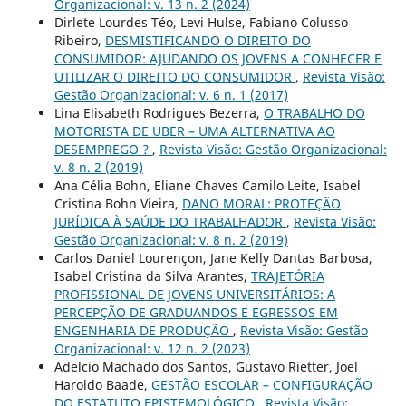
Organizacional: v. 13 n. 2 (2024)
Dirlete Lourdes Téo, Levi Hulse, Fabiano Colusso
Ribeiro,
DESMISTIFICANDO O DIREITO DO
CONSUMIDOR: AJUDANDO OS JOVENS A CONHECER E
UTILIZAR O DIREITO DO CONSUMIDOR
,
Revista Visão:
Gestão Organizacional: v. 6 n. 1 (2017)
Lina Elisabeth Rodrigues Bezerra,
O TRABALHO DO
MOTORISTA DE UBER – UMA ALTERNATIVA AO
DESEMPREGO ?
,
Revista Visão: Gestão Organizacional:
v. 8 n. 2 (2019)
Ana Célia Bohn, Eliane Chaves Camilo Leite, Isabel
Cristina Bohn Vieira,
DANO MORAL: PROTEÇÃO
JURÍDICA À SAÚDE DO TRABALHADOR
,
Revista Visão:
Gestão Organizacional: v. 8 n. 2 (2019)
Carlos Daniel Lourençon, Jane Kelly Dantas Barbosa,
Isabel Cristina da Silva Arantes,
TRAJETÓRIA
PROFISSIONAL DE JOVENS UNIVERSITÁRIOS: A
PERCEPÇÃO DE GRADUANDOS E EGRESSOS EM
ENGENHARIA DE PRODUÇÃO
,
Revista Visão: Gestão
Organizacional: v. 12 n. 2 (2023)
Adelcio Machado dos Santos, Gustavo Rietter, Joel
Haroldo Baade,
GESTÃO ESCOLAR – CONFIGURAÇÃO
DO ESTATUTO EPISTEMOLÓGICO
,
Revista Visão: