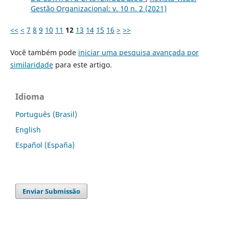
Gestão Organizacional: v. 10 n. 2 (2021)
<<
<
7
8
9
10
11
12
13
14
15
16
>
>>
Você também pode
iniciar uma pesquisa avançada por
similaridade
para este artigo.
Idioma
Português (Brasil)
English
Español (España)
Enviar Submissão