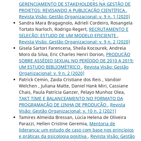
GERENCIAMENTO DE STAKEHOLDERS NA GESTÃO DE
PROJETOS: REVISANDO A PUBLICAÇÃO CIENTÍFICA
,
Revista Visão: Gestão Organizacional: v. 9 n. 1 (2020)
Sandra Mara Bragagnolo, Adrieli Cordeiro, Rosangela
Tortato Narloch, Rodrigo Regert,
RECRUTAMENTO E
SELEÇÃO: ESTUDO DE UM MODELO EFICIENTE
,
Revista Visão: Gestão Organizacional: v. 9 n. 2 (2020)
Gisela Sartori Farencena, Sheila Kocourek, Andreia
Moro da Silva, Eric Charles Henri Dorion,
PRODUÇÃO
SOBRE ASSÉDIO SEXUAL NO PERÍODO DE 2010 A 2019:
UM ESTUDO BIBLIOMÉTRICO
,
Revista Visão: Gestão
Organizacional: v. 9 n. 2 (2020)
Patrick Cemin, Zaida Cristiane dos Reis , Vandoir
Welchen , Juliana Matte, Daniel Hank Miri, Cassiane
Chais, Paula Patrícia Ganzer, Pelayo Munhoz Olea,
TAKT TIME E BALANCEAMENTO NO FORMATO DA
PROGRAMAÇÃO DE LINHA DE PRODUÇÃO
,
Revista
Visão: Gestão Organizacional: v. 10 n. 2 (2021)
Tamires Almeida Bressan, Lúcia Helena de Oliveira
Parazzi, Hellen Cristine Geremia,
Mentoria de
liderança: um estudo de caso com base nos princípios
e práticas da psicologia positiva
,
Revista Visão: Gestão