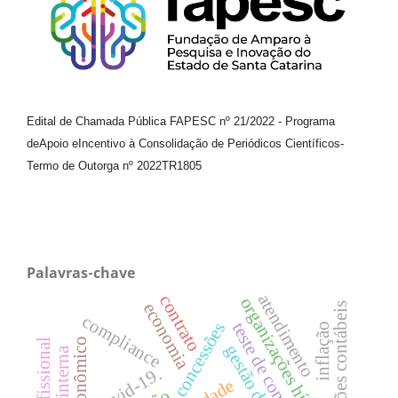
Edital de Chamada Pública FAPESC nº 21/2022
-
Programa
de
Apoio e
Incentivo à Consolidação de Periódicos
Científicos
-
Termo de Outorga nº
2022TR1805
Palavras-chave
atendimento
contrato
organizações híbridas.
economia
organizações contábeis
compliance
teste de controle
concessões
inflação
gestão de riscos
covid-19.