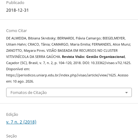
Publicado
2018-12-31
Como Citar
DE ALMEIDA, Bibiana Skrebsky; BERNARDI, Flávia Camargo; BIEGELMEYER,
Uiliam Hahn; CRACO, Tânia; CAMARGO, Maria Emilia; FERNANDES, Alice Munz;
ZANOTTO, Mayara Pires. VISÃO BASEADA EM RECURSOS NO CLUSTER
VITIVINÍCOLA DA SERRA GAÚCHA.
Revista Visão: Gestão Organizacional
,
Caçador (SC), Brasil, v. 7, n. 2, p. 104–120, 2018. DOI: 10.33362/visao.v7i2.1625.
Disponível em:
https://periodicos.uniarp.edu.br/index.php/visao/article/view/1625. Acesso
em: 10 ago. 2026.
Fomatos de Citação
Edição
v. 7 n. 2 (2018)
Seção