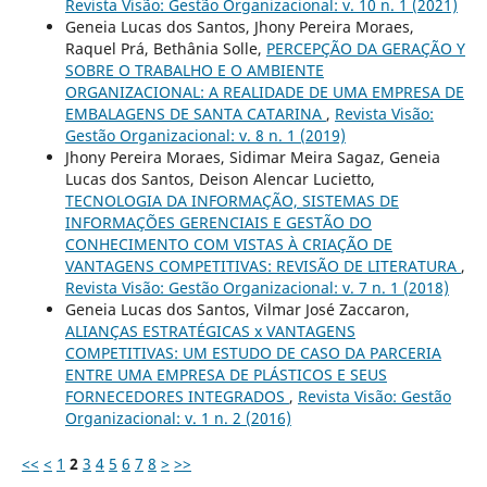
Revista Visão: Gestão Organizacional: v. 10 n. 1 (2021)
Geneia Lucas dos Santos, Jhony Pereira Moraes,
Raquel Prá, Bethânia Solle,
PERCEPÇÃO DA GERAÇÃO Y
SOBRE O TRABALHO E O AMBIENTE
ORGANIZACIONAL: A REALIDADE DE UMA EMPRESA DE
EMBALAGENS DE SANTA CATARINA
,
Revista Visão:
Gestão Organizacional: v. 8 n. 1 (2019)
Jhony Pereira Moraes, Sidimar Meira Sagaz, Geneia
Lucas dos Santos, Deison Alencar Lucietto,
TECNOLOGIA DA INFORMAÇÃO, SISTEMAS DE
INFORMAÇÕES GERENCIAIS E GESTÃO DO
CONHECIMENTO COM VISTAS À CRIAÇÃO DE
VANTAGENS COMPETITIVAS: REVISÃO DE LITERATURA
,
Revista Visão: Gestão Organizacional: v. 7 n. 1 (2018)
Geneia Lucas dos Santos, Vilmar José Zaccaron,
ALIANÇAS ESTRATÉGICAS x VANTAGENS
COMPETITIVAS: UM ESTUDO DE CASO DA PARCERIA
ENTRE UMA EMPRESA DE PLÁSTICOS E SEUS
FORNECEDORES INTEGRADOS
,
Revista Visão: Gestão
Organizacional: v. 1 n. 2 (2016)
<<
<
1
2
3
4
5
6
7
8
>
>>