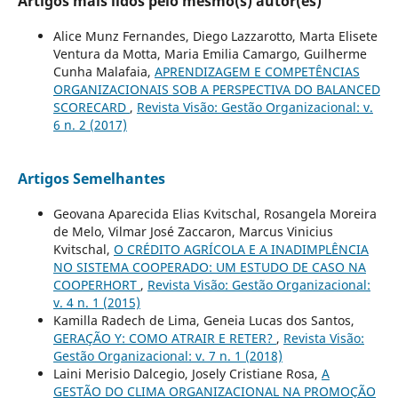
Artigos mais lidos pelo mesmo(s) autor(es)
Alice Munz Fernandes, Diego Lazzarotto, Marta Elisete
Ventura da Motta, Maria Emilia Camargo, Guilherme
Cunha Malafaia,
APRENDIZAGEM E COMPETÊNCIAS
ORGANIZACIONAIS SOB A PERSPECTIVA DO BALANCED
SCORECARD
,
Revista Visão: Gestão Organizacional: v.
6 n. 2 (2017)
Artigos Semelhantes
Geovana Aparecida Elias Kvitschal, Rosangela Moreira
de Melo, Vilmar José Zaccaron, Marcus Vinicius
Kvitschal,
O CRÉDITO AGRÍCOLA E A INADIMPLÊNCIA
NO SISTEMA COOPERADO: UM ESTUDO DE CASO NA
COOPERHORT
,
Revista Visão: Gestão Organizacional:
v. 4 n. 1 (2015)
Kamilla Radech de Lima, Geneia Lucas dos Santos,
GERAÇÃO Y: COMO ATRAIR E RETER?
,
Revista Visão:
Gestão Organizacional: v. 7 n. 1 (2018)
Laini Merisio Dalcegio, Josely Cristiane Rosa,
A
GESTÃO DO CLIMA ORGANIZACIONAL NA PROMOÇÃO