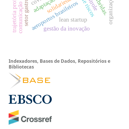
setor gastronômico
trajetória profissional
comunicação interna
solidariedade
adaptação
aeroportos brasileiros
lean startup
gestão da inovação
Indexadores, Bases de Dados, Repositórios e
Bibliotecas