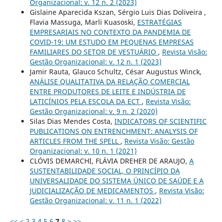
Organizacional: v. 12 n. 2 (2023)
Gislaine Aparecida Kszan, Sérgio Luis Dias Doliveira ,
Flavia Massuga, Marli Kuasoski,
ESTRATÉGIAS
EMPRESARIAIS NO CONTEXTO DA PANDEMIA DE
COVID-19: UM ESTUDO EM PEQUENAS EMPRESAS
FAMILIARES DO SETOR DE VESTUÁRIO
,
Revista Visão:
Gestão Organizacional: v. 12 n. 1 (2023)
Jamir Rauta, Glauco Schultz, César Augustus Winck,
ANÁLISE QUALITATIVA DA RELAÇÃO COMERCIAL
ENTRE PRODUTORES DE LEITE E INDÚSTRIA DE
LATICÍNIOS PELA ESCOLA DA ECT
,
Revista Visão:
Gestão Organizacional: v. 9 n. 2 (2020)
Silas Dias Mendes Costa,
INDICATORS OF SCIENTIFIC
PUBLICATIONS ON ENTRENCHMENT: ANALYSIS OF
ARTICLES FROM THE SPELL
,
Revista Visão: Gestão
Organizacional: v. 10 n. 1 (2021)
CLÓVIS DEMARCHI, FLÁVIA DREHER DE ARAUJO,
A
SUSTENTABILIDADE SOCIAL, O PRINCÍPIO DA
UNIVERSALIDADE DO SISTEMA ÚNICO DE SAÚDE E A
JUDICIALIZAÇÃO DE MEDICAMENTOS
,
Revista Visão:
Gestão Organizacional: v. 11 n. 1 (2022)
<<
<
2
3
4
5
6
7
8
>
>>