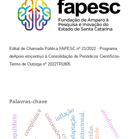
Edital de Chamada Pública FAPESC nº 21/2022
-
Programa
de
Apoio e
Incentivo à Consolidação de Periódicos
Científicos
-
Termo de Outorga nº
2022TR1805
Palavras-chave
inflação
compliance
atendimento
teoria institucional.
concessões
adaptação