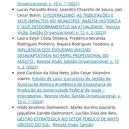
Organizacional: v. 10 n. 1 (2021)
Lucas Parizotto Rossi, Leandro Chiarello de Souza, Joel
Cezar Bonin,
O FEDERALISMO, AS TRIBUTAÇÕES E
SEUS IMPACTOS NO MUNICÍPIO: ANÁLISE HISTÓRICA
E SEUS DESDOBRAMENTOS NA ATUALIDADE
,
Revista
Visão: Gestão Organizacional: v. 12 n. 2 (2023)
Laura Evlyn Costa Oliveira, Frederico Miranda
Rodrigues Pinheiro, Nayara Rodrigues Teodoro,
A
INFLUÊNCIA DOS ESQUEMAS INICIAIS
DESADAPTATIVOS NO PAPEL PROFISSIONAL DO
ADULTO
,
Revista Visão: Gestão Organizacional: v. 12
n. 2 (2023)
José Cardoso da Silva Neto, Júlio Cesar Valandro
soares,
Estudo de caso: o processo de gestão da
Associação Atlética Acadêmica de Engenharia de
Produção da Universidade Federal de Goiás –
improdutiva
,
Revista Visão: Gestão Organizacional: v.
13 n. 1 (2024)
Hildo Anselmo Dalmonech, Marko Aurélio Goularte,
Jaqueline Zanotti Dalmonech, Luciléa Silva dos Reis,
GESTÃO ESTRATÉGICA NO SETOR PÚBLICO DE MATO
GROSSO DO SUL
,
Revista Visão: Gestão