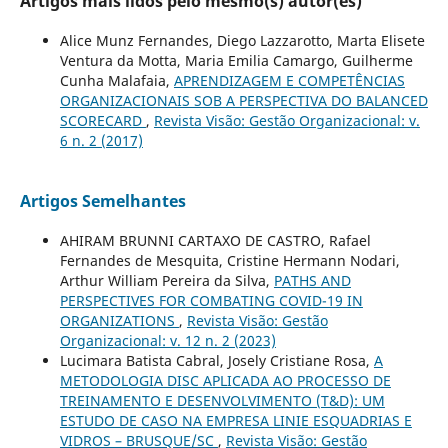
Artigos mais lidos pelo mesmo(s) autor(es)
Alice Munz Fernandes, Diego Lazzarotto, Marta Elisete
Ventura da Motta, Maria Emilia Camargo, Guilherme
Cunha Malafaia,
APRENDIZAGEM E COMPETÊNCIAS
ORGANIZACIONAIS SOB A PERSPECTIVA DO BALANCED
SCORECARD
,
Revista Visão: Gestão Organizacional: v.
6 n. 2 (2017)
Artigos Semelhantes
AHIRAM BRUNNI CARTAXO DE CASTRO, Rafael
Fernandes de Mesquita, Cristine Hermann Nodari,
Arthur William Pereira da Silva,
PATHS AND
PERSPECTIVES FOR COMBATING COVID-19 IN
ORGANIZATIONS
,
Revista Visão: Gestão
Organizacional: v. 12 n. 2 (2023)
Lucimara Batista Cabral, Josely Cristiane Rosa,
A
METODOLOGIA DISC APLICADA AO PROCESSO DE
TREINAMENTO E DESENVOLVIMENTO (T&D): UM
ESTUDO DE CASO NA EMPRESA LINIE ESQUADRIAS E
VIDROS – BRUSQUE/SC
,
Revista Visão: Gestão