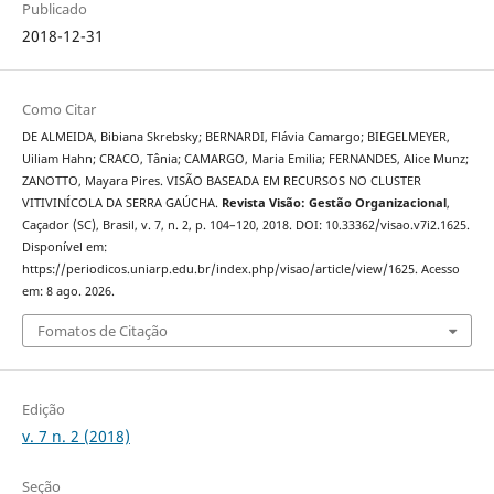
Publicado
2018-12-31
Como Citar
DE ALMEIDA, Bibiana Skrebsky; BERNARDI, Flávia Camargo; BIEGELMEYER,
Uiliam Hahn; CRACO, Tânia; CAMARGO, Maria Emilia; FERNANDES, Alice Munz;
ZANOTTO, Mayara Pires. VISÃO BASEADA EM RECURSOS NO CLUSTER
VITIVINÍCOLA DA SERRA GAÚCHA.
Revista Visão: Gestão Organizacional
,
Caçador (SC), Brasil, v. 7, n. 2, p. 104–120, 2018. DOI: 10.33362/visao.v7i2.1625.
Disponível em:
https://periodicos.uniarp.edu.br/index.php/visao/article/view/1625. Acesso
em: 8 ago. 2026.
Fomatos de Citação
Edição
v. 7 n. 2 (2018)
Seção