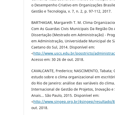
o Desempenho Criativo em Organizações Brasilei
Gestão e Tecnologia, v. 7, n. 2, p. 97-112, 2017.
BARTHASAR, Margareth T. M. Clima Organizacio
Com As Guardas Civis Municipais Da Região Do A
Dissertação (Mestrado em Administração) - Pr
em Administração, Universidade Municipal de S
Caetano do Sul, 2014. Disponível em:
<
http://www.uscs.edu.br/posstricto/admini
Acesso em: 30 26 de out. 2018.
CAVALCANTE, Frederico; NASCIMENTO, Tabata; 
estudo sobre o clima organizacional em escritór
do Rio de Janeiro: análise das variáveis do clima
Internacional de Gestão de Projetos, Inovação e 
Anais... São Paulo, 2015. Disponível em:
<
http://www.singep.org.br/4singep/resultado/8
out. 2018.