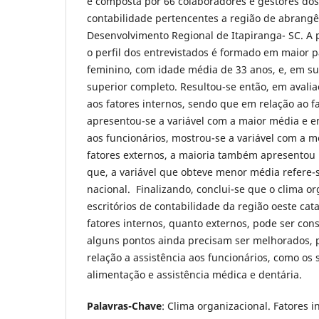
é composta por 66 colaboradores e gestores dos 
contabilidade pertencentes a região de abrang
Desenvolvimento Regional de Itapiranga- SC. A 
o perfil dos entrevistados é formado em maior 
feminino, com idade média de 33 anos, e, em su
superior completo. Resultou-se então, em avalia
aos fatores internos, sendo que em relação ao fa
apresentou-se a variável com a maior média e em
aos funcionários, mostrou-se a variável com a 
fatores externos, a maioria também apresentou 
que, a variável que obteve menor média refere-s
nacional. Finalizando, conclui-se que o clima o
escritórios de contabilidade da região oeste cat
fatores internos, quanto externos, pode ser con
alguns pontos ainda precisam ser melhorados, 
relação a assistência aos funcionários, como os 
alimentação e assistência médica e dentária.
Palavras-Chave
: Clima organizacional. Fatores i