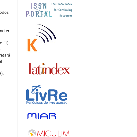
todos
meter
m (1)
o
retará
l
8).