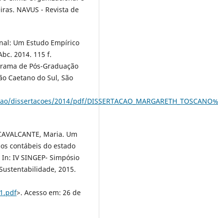
ras. NAVUS - Revista de
nal: Um Estudo Empírico
bc. 2014. 115 f.
ograma de Pós-Graduação
ão Caetano do Sul, São
stracao/dissertacoes/2014/pdf/DISSERTACAO_MARGARETH_TOSCAN
CAVALCANTE, Maria. Um
ios contábeis do estado
. In: IV SINGEP- Simpósio
Sustentabilidade, 2015.
1.pdf
>. Acesso em: 26 de