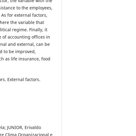
actor, the variable with the
sistance to the employees,
As for external factors,
here the variable that
tical regime. Finally, it
 of accounting offices in
rnal and external, can be
ed to be improved,
ch as life insurance, food
rs. External factors.
la; JUNIOR, Erivaldo
tre Clima Organizacional e