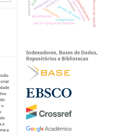
organizações híbridas.
empreendimentos
gestão da inovação
covid-19.
contrato
adaptação
gestão de riscos
concessões
atendimento
compliance
micro e pequena empresa
Indexadores, Bases de Dados,
Repositórios e Bibliotecas
issão
orial
sidade
stou
 do
r o
o
 do
a a
ome e