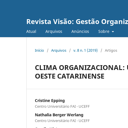
Revista Visão: Gestão Organi
Atual
Arquivos
Anúncios
Sobre
Início
/
Arquivos
/
v. 8 n. 1 (2019)
/
Artigos
CLIMA ORGANIZACIONAL: 
OESTE CATARINENSE
Cristine Epping
Centro Universitário FAI - UCEFF
Nathalia Berger Werlang
Centro Universitário FAI - UCEFF