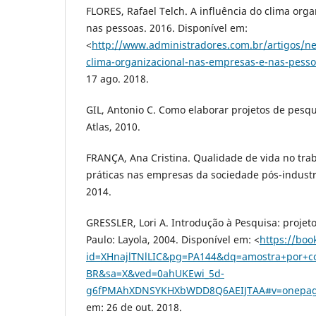
FLORES, Rafael Telch. A influência do clima org
nas pessoas. 2016. Disponível em:
<
http://www.administradores.com.br/artigos/ne
clima-organizacional-nas-empresas-e-nas-pess
17 ago. 2018.
GIL, Antonio C. Como elaborar projetos de pesqui
Atlas, 2010.
FRANÇA, Ana Cristina. Qualidade de vida no trab
práticas nas empresas da sociedade pós-industria
2014.
GRESSLER, Lori A. Introdução à Pesquisa: projetos
Paulo: Layola, 2004. Disponível em: <
https://boo
id=XHnajlTNlLIC&pg=PA144&dq=amostra+por+co
BR&sa=X&ved=0ahUKEwi_5d-
g6fPMAhXDNSYKHXbWDD8Q6AEIJTAA#v=onepag
em: 26 de out. 2018.