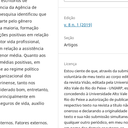
escritórios de
ência da Agência de
pesquisa identificou que
Edição
parte pelo gênero
v. 8 n. 1 (2019)
a maioria, formação
ções positivas em relação
Seção
tor vida profissional,
Artigos
 relação a assistência
menor média. Quanto aos
médias positivas, em
Licença
e ao regime político
Estou ciente de que, através da subm
rganizacional dos
voluntária de meu texto ao corpo edit
da revista Visão, editada pela Univer
arinense, tanto nos
Alto Vale do Rio do Peixe - UNIARP, e
siderado bom, entretanto,
concedendo à Universidade Alto Vale
principalmente em
Rio do Peixe a autorização de publica
seguros de vida, auxílio
respectivo texto na revista a título nã
oneroso e declarando a originalidade
texto e sua não submissão simultane
qualquer outro periódico, em meu n
nternos. Fatores externos.
em nome dos demais coautores, se