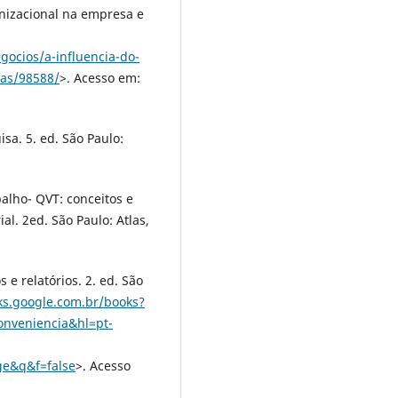
anizacional na empresa e
gocios/a-influencia-do-
oas/98588/
>. Acesso em:
sa. 5. ed. São Paulo:
alho- QVT: conceitos e
l. 2ed. São Paulo: Atlas,
 e relatórios. 2. ed. São
ks.google.com.br/books?
nveniencia&hl=pt-
e&q&f=false
>. Acesso