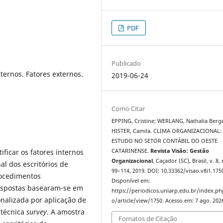
PDF
Publicado
ternos. Fatores externos.
2019-06-24
Como Citar
EPPING, Cristine; WERLANG, Nathalia Berg
HISTER, Camila. CLIMA ORGANIZACIONAL:
ESTUDO NO SETOR CONTÁBIL DO OESTE
ficar os fatores internos
CATARINENSE.
Revista Visão: Gestão
Organizacional
, Caçador (SC), Brasil, v. 8, 
al dos escritórios de
99–114, 2019. DOI: 10.33362/visao.v8i1.175
rocedimentos
Disponível em:
respostas basearam-se em
https://periodicos.uniarp.edu.br/index.ph
onalizada por aplicação de
o/article/view/1750. Acesso em: 7 ago. 202
 técnica
survey
. A amostra
Fomatos de Citação