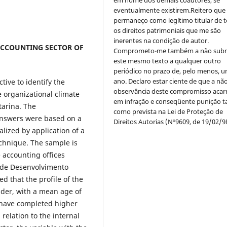
eventualmente existirem.Reitero que
permaneço como legítimo titular de 
os direitos patrimoniais que me são
inerentes na condição de autor.
ACCOUNTING SECTOR OF
Comprometo-me também a não sub
este mesmo texto a qualquer outro
periódico no prazo de, pelo menos, u
ano. Declaro estar ciente de que a nã
tive to identify the
observância deste compromisso acar
he organizational climate
em infração e conseqüente punição ta
tarina. The
como prevista na Lei de Proteção de
answers were based on a
Direitos Autorias (Nº9609, de 19/02/9
alized by application of a
echnique. The sample is
accounting offices
a de Desenvolvimento
d that the profile of the
nder, with a mean age of
y have completed higher
 relation to the internal