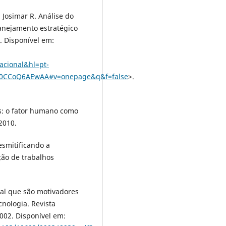
 Josimar R. Análise do
anejamento estratégico
. Disponível em:
cional&hl=pt-
0CCoQ6AEwAA#v=onepage&q&f=false
>.
: o fator humano como
 2010.
smitificando a
ção de trabalhos
nal que são motivadores
nologia. Revista
2002. Disponível em: