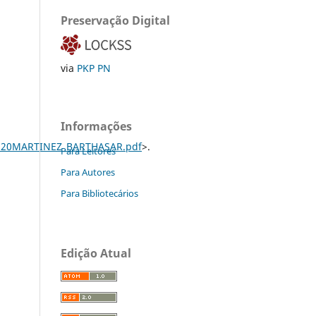
Preservação Digital
via
PKP PN
Informações
O%20MARTINEZ_BARTHASAR.pdf
>.
Para Leitores
Para Autores
Para Bibliotecários
Edição Atual