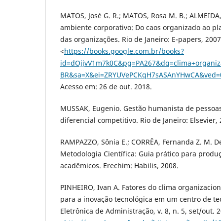
MATOS, José G. R.; MATOS, Rosa M. B.; ALMEIDA,
ambiente corporativo: Do caos organizado ao pl
das organizações. Rio de Janeiro: E-papers, 2007
<
https://books.google.com.br/books?
id=dOjjvV1m7k0C&pg=PA267&dq=clima+organiza
BR&sa=X&ei=ZRYUVePCKqH7sASAnYHwCA&ved=
Acesso em: 26 de out. 2018.
MUSSAK, Eugenio. Gestão humanista de pessoas
diferencial competitivo. Rio de Janeiro: Elsevier,
RAMPAZZO, Sônia E.; CORRÊA, Fernanda Z. M. De
Metodologia Científica: Guia prático para produ
acadêmicos. Erechim: Habilis, 2008.
PINHEIRO, Ivan A. Fatores do clima organizacio
para a inovação tecnológica em um centro de tec
Eletrônica de Administração, v. 8, n. 5, set/out. 