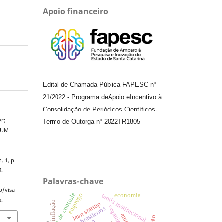
Apoio financeiro
Edital de Chamada Pública FAPESC nº
21/2022
-
Programa de
Apoio e
Incentivo à
Consolidação de Periódicos
Científicos
-
er;
Termo de Outorga nº
2022TR1805
 UM
n. 1, p.
0.
Palavras-chave
p/visa
teste de controle
emprego
teoria institucional.
economia
6.
inflação
lean startup
aeroportos brasileiros