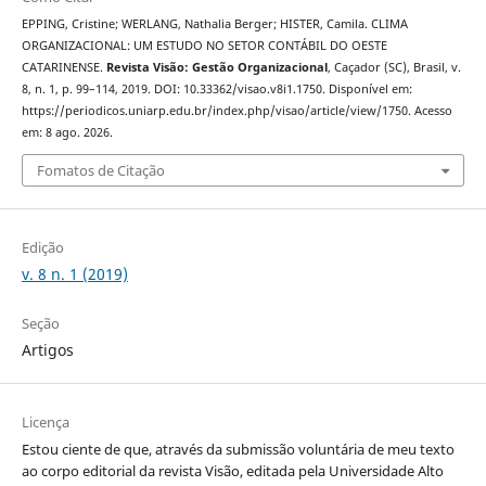
EPPING, Cristine; WERLANG, Nathalia Berger; HISTER, Camila. CLIMA
ORGANIZACIONAL: UM ESTUDO NO SETOR CONTÁBIL DO OESTE
CATARINENSE.
Revista Visão: Gestão Organizacional
, Caçador (SC), Brasil, v.
8, n. 1, p. 99–114, 2019. DOI: 10.33362/visao.v8i1.1750. Disponível em:
https://periodicos.uniarp.edu.br/index.php/visao/article/view/1750. Acesso
em: 8 ago. 2026.
Fomatos de Citação
Edição
v. 8 n. 1 (2019)
Seção
Artigos
Licença
Estou ciente de que, através da submissão voluntária de meu texto
ao corpo editorial da revista Visão, editada pela Universidade Alto