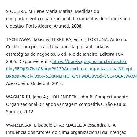
SIQUEIRA, Mirlene Maria Matias. Medidas do
comportamento organizacional: ferramentas de diagnóstico
e gestão. Porto Alegre: Artmed, 2008.
TACHIZAWA, Takeshy; FERREIRA, Victor; FORTUNA, Antônio.
Gestão com pessoas: Uma abordagem aplicada às
estratégias de negócios. 5 ed. Rio de Janeiro: Editora FGV,
2006. Disponível em: <
https://books.google.com.br/books?
id=y3EOjfSfZNkC&pg=PA239&dq=clima+organizacional&hl=pt-
BR&sa=X&ei=KtRXVb3XKNLHsQTGrIHwDQ&ved=0CC4Q6AEwAQ#v=
Acesso em: 26 de out. 2018.
WAGNER III, John A.; HOLLENBECK, John R. Comportamento
Organizacional: Criando vantagem competitiva. São Paulo:
Saraiva, 2012.
WANZENIAK, Elisabele D. A.; MACIEL, Alessandra C. A
influência dos fatores do clima organizacional da intenção