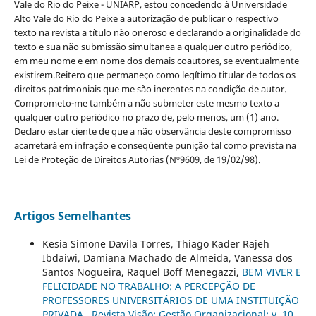
Vale do Rio do Peixe - UNIARP, estou concedendo à Universidade
Alto Vale do Rio do Peixe a autorização de publicar o respectivo
texto na revista a título não oneroso e declarando a originalidade do
texto e sua não submissão simultanea a qualquer outro periódico,
em meu nome e em nome dos demais coautores, se eventualmente
existirem.Reitero que permaneço como legítimo titular de todos os
direitos patrimoniais que me são inerentes na condição de autor.
Comprometo-me também a não submeter este mesmo texto a
qualquer outro periódico no prazo de, pelo menos, um (1) ano.
Declaro estar ciente de que a não observância deste compromisso
acarretará em infração e conseqüente punição tal como prevista na
Lei de Proteção de Direitos Autorias (Nº9609, de 19/02/98).
Artigos Semelhantes
Kesia Simone Davila Torres, Thiago Kader Rajeh
Ibdaiwi, Damiana Machado de Almeida, Vanessa dos
Santos Nogueira, Raquel Boff Menegazzi,
BEM VIVER E
FELICIDADE NO TRABALHO: A PERCEPÇÃO DE
PROFESSORES UNIVERSITÁRIOS DE UMA INSTITUIÇÃO
PRIVADA
,
Revista Visão: Gestão Organizacional: v. 10