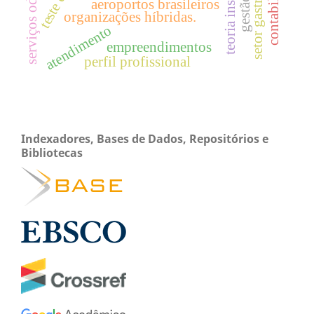
setor gastronômico
contabilidade
aeroportos brasileiros
organizações híbridas.
atendimento
empreendimentos
perfil profissional
Indexadores, Bases de Dados, Repositórios e
Bibliotecas