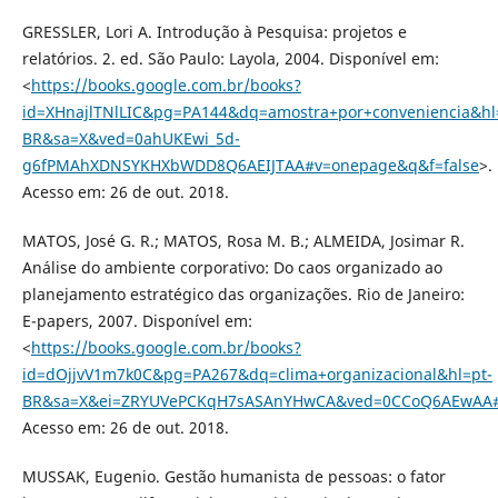
GRESSLER, Lori A. Introdução à Pesquisa: projetos e
relatórios. 2. ed. São Paulo: Layola, 2004. Disponível em:
<
https://books.google.com.br/books?
id=XHnajlTNlLIC&pg=PA144&dq=amostra+por+conveniencia&hl
BR&sa=X&ved=0ahUKEwi_5d-
g6fPMAhXDNSYKHXbWDD8Q6AEIJTAA#v=onepage&q&f=false
>.
Acesso em: 26 de out. 2018.
MATOS, José G. R.; MATOS, Rosa M. B.; ALMEIDA, Josimar R.
Análise do ambiente corporativo: Do caos organizado ao
planejamento estratégico das organizações. Rio de Janeiro:
E-papers, 2007. Disponível em:
<
https://books.google.com.br/books?
id=dOjjvV1m7k0C&pg=PA267&dq=clima+organizacional&hl=pt-
BR&sa=X&ei=ZRYUVePCKqH7sASAnYHwCA&ved=0CCoQ6AEwAA#
Acesso em: 26 de out. 2018.
MUSSAK, Eugenio. Gestão humanista de pessoas: o fator