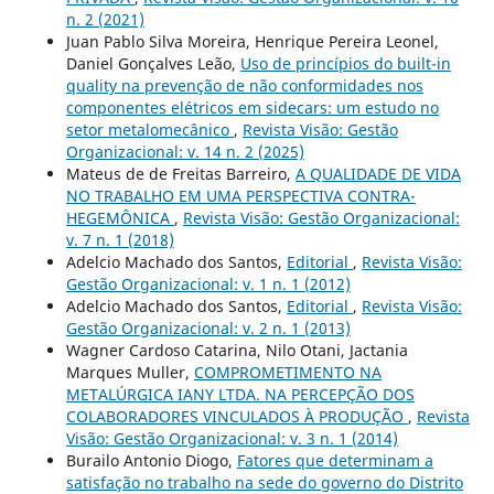
n. 2 (2021)
Juan Pablo Silva Moreira, Henrique Pereira Leonel,
Daniel Gonçalves Leão,
Uso de princípios do built-in
quality na prevenção de não conformidades nos
componentes elétricos em sidecars: um estudo no
setor metalomecânico
,
Revista Visão: Gestão
Organizacional: v. 14 n. 2 (2025)
Mateus de de Freitas Barreiro,
A QUALIDADE DE VIDA
NO TRABALHO EM UMA PERSPECTIVA CONTRA-
HEGEMÔNICA
,
Revista Visão: Gestão Organizacional:
v. 7 n. 1 (2018)
Adelcio Machado dos Santos,
Editorial
,
Revista Visão:
Gestão Organizacional: v. 1 n. 1 (2012)
Adelcio Machado dos Santos,
Editorial
,
Revista Visão:
Gestão Organizacional: v. 2 n. 1 (2013)
Wagner Cardoso Catarina, Nilo Otani, Jactania
Marques Muller,
COMPROMETIMENTO NA
METALÚRGICA IANY LTDA. NA PERCEPÇÃO DOS
COLABORADORES VINCULADOS À PRODUÇÃO
,
Revista
Visão: Gestão Organizacional: v. 3 n. 1 (2014)
Burailo Antonio Diogo,
Fatores que determinam a
satisfação no trabalho na sede do governo do Distrito