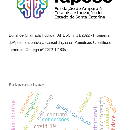
Edital de Chamada Pública FAPESC nº 21/2022
-
Programa
de
Apoio e
Incentivo à Consolidação de Periódicos
Científicos
-
Termo de Outorga nº
2022TR1805
Palavras-chave
economia
adaptação
compliance
lean startup
inflação
gestão da inovação
serviços odontológicos
gestão de riscos
teste de controle
teoria institucional.
contrato
concessões
covid-19.