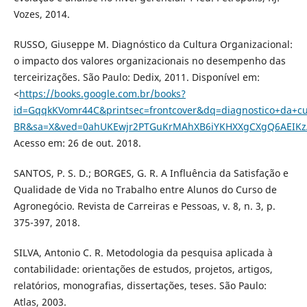
Vozes, 2014.
RUSSO, Giuseppe M. Diagnóstico da Cultura Organizacional:
o impacto dos valores organizacionais no desempenho das
terceirizações. São Paulo: Dedix, 2011. Disponível em:
<
https://books.google.com.br/books?
id=GqqkKVomr44C&printsec=frontcover&dq=diagnostico+da+cult
BR&sa=X&ved=0ahUKEwjr2PTGuKrMAhXB6iYKHXXgCXgQ6AEIKz
Acesso em: 26 de out. 2018.
SANTOS, P. S. D.; BORGES, G. R. A Influência da Satisfação e
Qualidade de Vida no Trabalho entre Alunos do Curso de
Agronegócio. Revista de Carreiras e Pessoas, v. 8, n. 3, p.
375-397, 2018.
SILVA, Antonio C. R. Metodologia da pesquisa aplicada à
contabilidade: orientações de estudos, projetos, artigos,
relatórios, monografias, dissertações, teses. São Paulo:
Atlas, 2003.