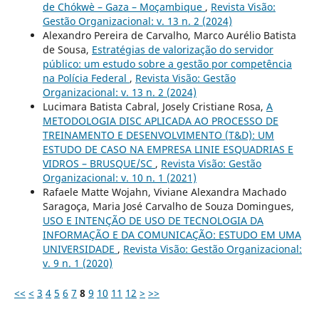
de Chókwè – Gaza – Moçambique
,
Revista Visão:
Gestão Organizacional: v. 13 n. 2 (2024)
Alexandro Pereira de Carvalho, Marco Aurélio Batista
de Sousa,
Estratégias de valorização do servidor
público: um estudo sobre a gestão por competência
na Polícia Federal
,
Revista Visão: Gestão
Organizacional: v. 13 n. 2 (2024)
Lucimara Batista Cabral, Josely Cristiane Rosa,
A
METODOLOGIA DISC APLICADA AO PROCESSO DE
TREINAMENTO E DESENVOLVIMENTO (T&D): UM
ESTUDO DE CASO NA EMPRESA LINIE ESQUADRIAS E
VIDROS – BRUSQUE/SC
,
Revista Visão: Gestão
Organizacional: v. 10 n. 1 (2021)
Rafaele Matte Wojahn, Viviane Alexandra Machado
Saragoça, Maria José Carvalho de Souza Domingues,
USO E INTENÇÃO DE USO DE TECNOLOGIA DA
INFORMAÇÃO E DA COMUNICAÇÃO: ESTUDO EM UMA
UNIVERSIDADE
,
Revista Visão: Gestão Organizacional:
v. 9 n. 1 (2020)
<<
<
3
4
5
6
7
8
9
10
11
12
>
>>