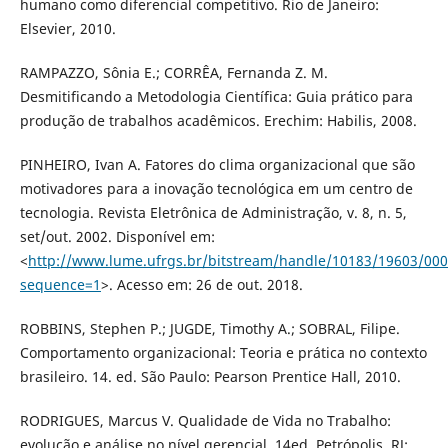
humano como diferencial competitivo. Rio de Janeiro:
Elsevier, 2010.
RAMPAZZO, Sônia E.; CORRÊA, Fernanda Z. M.
Desmitificando a Metodologia Científica: Guia prático para
produção de trabalhos acadêmicos. Erechim: Habilis, 2008.
PINHEIRO, Ivan A. Fatores do clima organizacional que são
motivadores para a inovação tecnológica em um centro de
tecnologia. Revista Eletrônica de Administração, v. 8, n. 5,
set/out. 2002. Disponível em:
<
http://www.lume.ufrgs.br/bitstream/handle/10183/19603/00
sequence=1
>. Acesso em: 26 de out. 2018.
ROBBINS, Stephen P.; JUGDE, Timothy A.; SOBRAL, Filipe.
Comportamento organizacional: Teoria e prática no contexto
brasileiro. 14. ed. São Paulo: Pearson Prentice Hall, 2010.
RODRIGUES, Marcus V. Qualidade de Vida no Trabalho:
evolução e análise no nível gerencial. 14ed. Petrópolis, RJ: