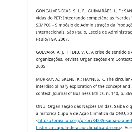
GONÇALVES-DIAS, S. L. F.; GUIMARÃES, L. F.; SAN
vidas do PET: Integrando competências “verdes”
SIMPOI – Simpósio de Administração da Produçã
Internacionais, São Paulo, Escola de Administr
Paulo/FGV, 2007.
GUEVARA, A. J. H.; DIB, V. C. A crise de sentido e
organizações. Revista Organizações em Contexto, 
2005.
MURRAY, A.; SKENE, K.; HAYNES, K. The circular
interdisciplinary exploration of the concept and 
context. Journal of Business Ethics, n. 140, p. 36
ONU. Organização das Nações Unidas. Saiba o q
a histórica Cúpula de Ação Climática da ONU, 20
<
https://brasil.un.org/pt-br/84235-saiba-o-que-
historica-cupula-de-acao-climatica-da-onu
>. Ace