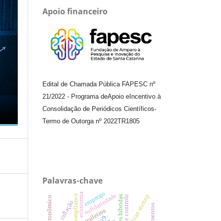
Apoio financeiro
Edital de Chamada Pública FAPESC nº
21/2022
-
Programa de
Apoio e
Incentivo à
Consolidação de Periódicos
Científicos
-
Termo de Outorga nº
2022TR1805
Palavras-chave
emprego
economia
solidariedade
compliance
lean startup
teste de controle
setor gastronômico
inflação