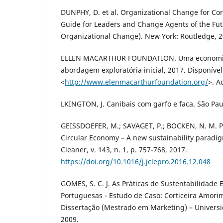
DUNPHY, D. et al. Organizational Change for Corp
Guide for Leaders and Change Agents of the Fu
Organizational Change). New York: Routledge, 2
ELLEN MACARTHUR FOUNDATION. Uma economia c
abordagem exploratória inicial, 2017. Disponíve
<
http://www.elenmacarthurfoundation.org/
>. A
LKINGTON, J. Canibais com garfo e faca. São Pau
GEISSDOEFER, M.; SAVAGET, P.; BOCKEN, N. M. P.
Circular Economy – A new sustainability paradig
Cleaner, v. 143, n. 1, p. 757-768, 2017.
https://doi.org/10.1016/j.jclepro.2016.12.048
GOMES, S. C. J. As Práticas de Sustentabilidade
Portuguesas - Estudo de Caso: Corticeira Amorim
Dissertação (Mestrado em Marketing) – Universi
2009.