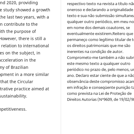
and 2020, providing
respectivo texto na revista a título nã
The study showed a growth
oneroso e declarando a originalidade
texto e sua não submissão simultane
the last two years, with a
qualquer outro periódico, em meu n
n contribute to the
em nome dos demais coautores, se
ith the purpose of
eventualmente existirem.Reitero que
owever, there is still a
permaneço como legítimo titular de 
relation to international
os direitos patrimoniais que me são
inerentes na condição de autor.
es on the subject, in
Comprometo-me também a não sub
cceleration in the
este mesmo texto a qualquer outro
y of Brazilian
periódico no prazo de, pelo menos, u
lopment in a more similar
ano. Declaro estar ciente de que a nã
that the Circular
observância deste compromisso acar
em infração e conseqüente punição ta
rative practice aimed at
como prevista na Lei de Proteção de
ustainability.
Direitos Autorias (Nº9609, de 19/02/9
mpetitiveness.