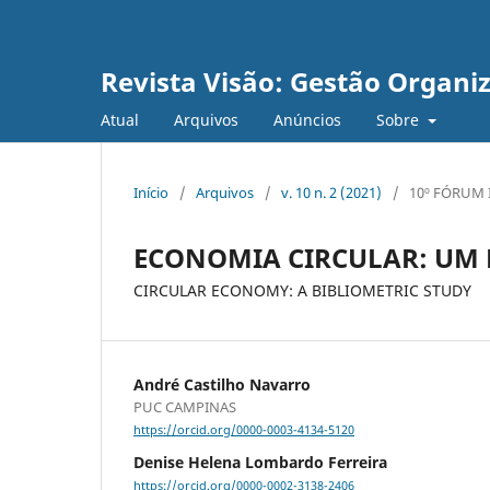
Revista Visão: Gestão Organi
Atual
Arquivos
Anúncios
Sobre
Início
/
Arquivos
/
v. 10 n. 2 (2021)
/
10º FÓRUM 
ECONOMIA CIRCULAR: UM 
CIRCULAR ECONOMY: A BIBLIOMETRIC STUDY
André Castilho Navarro
PUC CAMPINAS
https://orcid.org/0000-0003-4134-5120
Denise Helena Lombardo Ferreira
https://orcid.org/0000-0002-3138-2406