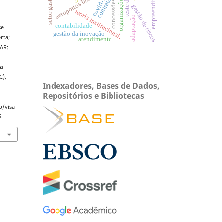
organizações híbridas.
empreendimentos
aeroportos brasileiros
covid-19.
contrato
concessões
gestão de riscos
teoria institucional.
adaptação
contabilidade
se
gestão da inovação
rta;
atendimento
AR:
ta
C),
Indexadores, Bases de Dados,
Repositórios e Bibliotecas
p/visa
6.