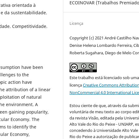
ECOINOVAR (Trabalhos Premiado
ativa orientada à
e da sustentabilidade.
Licença
idade. Competitividade.
Copyright (c) 2021 André Castilho Na
Denise Helena Lombardo Ferreira, Cib
Roberta Sugahara, Diego de Melo Con
onsumption have been
llenges to the
Este trabalho está licenciado sob um
opic action have
licença
Creative Commons Attribution
he attribution of a linear
NonCommercial 4.0 International Lic
loitation of natural
the environment. A
Estou ciente de que, através da subm
been gaining popularity,
voluntária de meu texto ao corpo edit
da revista Visão, editada pela Univer
ircular Economy. The
Alto Vale do Rio do Peixe - UNIARP, e
ms to identify the
concedendo à Universidade Alto Vale
rcular Economy,
Rio do Peixe a autorização de publica