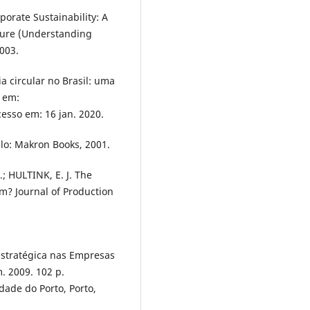
orate Sustainability: A
ture (Understanding
003.
ircular no Brasil: uma
l em:
cesso em: 16 jan. 2020.
lo: Makron Books, 2001.
; HULTINK, E. J. The
m? Journal of Production
 Estratégica nas Empresas
. 2009. 102 p.
dade do Porto, Porto,