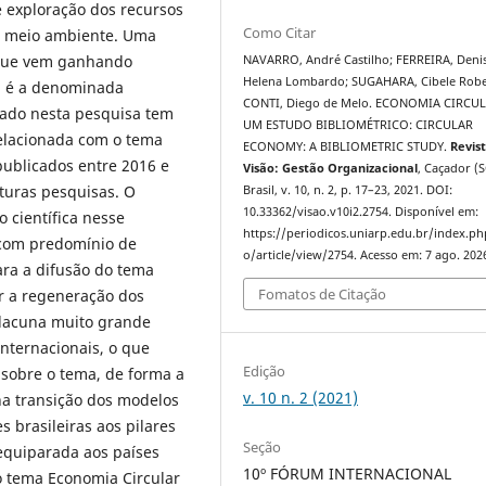
 exploração dos recursos
Como Citar
no meio ambiente. Uma
 que vem ganhando
NAVARRO, André Castilho; FERREIRA, Deni
Helena Lombardo; SUGAHARA, Cibele Robe
, é a denominada
CONTI, Diego de Melo. ECONOMIA CIRCUL
izado nesta pesquisa tem
UM ESTUDO BIBLIOMÉTRICO: CIRCULAR
 relacionada com o tema
ECONOMY: A BIBLIOMETRIC STUDY.
Revis
publicados entre 2016 e
Visão: Gestão Organizacional
, Caçador (S
turas pesquisas. O
Brasil, v. 10, n. 2, p. 17–23, 2021. DOI:
10.33362/visao.v10i2.2754. Disponível em:
científica nesse
https://periodicos.uniarp.edu.br/index.ph
 com predomínio de
o/article/view/2754. Acesso em: 7 ago. 202
ara a difusão do tema
Fomatos de Citação
er a regeneração dos
a lacuna muito grande
internacionais, o que
Edição
 sobre o tema, de forma a
v. 10 n. 2 (2021)
a transição dos modelos
 brasileiras aos pilares
Seção
equiparada aos países
10º FÓRUM INTERNACIONAL
o tema Economia Circular