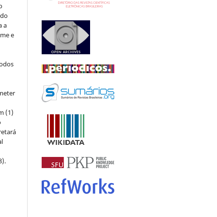
o
 do
a a
ome e
todos
meter
m (1)
o
retará
l
8).