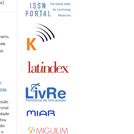
s)
varro,
ele
ti
a
-
ense
.
issão
orial
sidade
stou
 do
r o