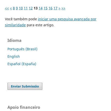
<<
<
8
9
10
11
12
13
14
15
16
17
>
>>
Você também pode
iniciar uma pesquisa avançada por
similaridade
para este artigo.
Idioma
Português (Brasil)
English
Español (España)
Enviar Submissão
Apoio financeiro