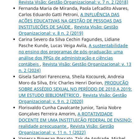
Revista Visão: Gestão Organizacional: v. 7 n. 2 (2018)
Fernanda Maria de Miranda, Paola Lefcadito Alvares,
Carlos Eduardo Gatti Petroni,
A INFLUÊNCIA DAS
AÇÕES EDUCATIVAS NA GESTÃO DE PESSOAS DAS
INSTITUIÇÕES DE SAÚDE
,
Revista Visão: Gestão
Organizacional: v. 8 n. 2 (2019)
Carina Severo da Silva Cechin Fagundes, Lidiane
Pasche Kunde, Lucas Veiga Avila,
A sustentabilidade
no ensino dos programas de pós-graduação: uma
análise dos PPGs de administração e ciências
contábeis
,
Revista Visão: Gestão Organizacional: v. 13
n. 2 (2024)
Gisela Sartori Farencena, Sheila Kocourek, Andreia
Moro da Silva, Eric Charles Henri Dorion,
PRODUÇÃO
SOBRE ASSÉDIO SEXUAL NO PERÍODO DE 2010 A 2019:
UM ESTUDO BIBLIOMÉTRICO
,
Revista Visão: Gestão
Organizacional: v. 9 n. 2 (2020)
Florisvaldo Cunha Cavalcante Junior, Tania Nobre
Gonçalves Ferreira Amorim,
A ROTATIVIDADE
DOCENTE EM UMA INSTITUIÇÃO FEDERAL DE ENSINO:
realidade preocupante
,
Revista Visão: Gestão
Organizacional: v. 11 n. 1 (2022)
Vanessa Piovesan Rossato, Taís de Andrade, Michel