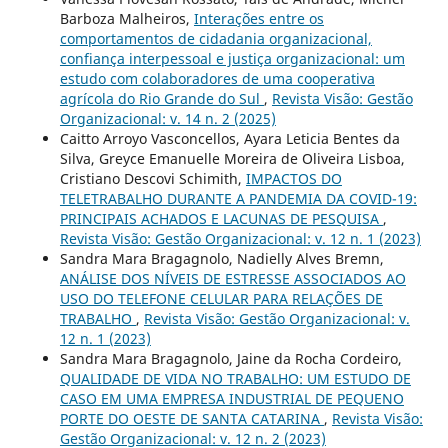
Barboza Malheiros,
Interações entre os
comportamentos de cidadania organizacional,
confiança interpessoal e justiça organizacional: um
estudo com colaboradores de uma cooperativa
agrícola do Rio Grande do Sul
,
Revista Visão: Gestão
Organizacional: v. 14 n. 2 (2025)
Caitto Arroyo Vasconcellos, Ayara Leticia Bentes da
Silva, Greyce Emanuelle Moreira de Oliveira Lisboa,
Cristiano Descovi Schimith,
IMPACTOS DO
TELETRABALHO DURANTE A PANDEMIA DA COVID-19:
PRINCIPAIS ACHADOS E LACUNAS DE PESQUISA
,
Revista Visão: Gestão Organizacional: v. 12 n. 1 (2023)
Sandra Mara Bragagnolo, Nadielly Alves Bremn,
ANÁLISE DOS NÍVEIS DE ESTRESSE ASSOCIADOS AO
USO DO TELEFONE CELULAR PARA RELAÇÕES DE
TRABALHO
,
Revista Visão: Gestão Organizacional: v.
12 n. 1 (2023)
Sandra Mara Bragagnolo, Jaine da Rocha Cordeiro,
QUALIDADE DE VIDA NO TRABALHO: UM ESTUDO DE
CASO EM UMA EMPRESA INDUSTRIAL DE PEQUENO
PORTE DO OESTE DE SANTA CATARINA
,
Revista Visão:
Gestão Organizacional: v. 12 n. 2 (2023)