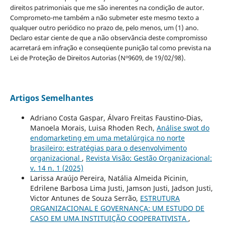
direitos patrimoniais que me são inerentes na condição de autor.
Comprometo-me também a não submeter este mesmo texto a
qualquer outro periódico no prazo de, pelo menos, um (1) ano.
Declaro estar ciente de que a não observância deste compromisso
acarretará em infração e conseqüente punição tal como prevista na
Lei de Proteção de Direitos Autorias (Nº9609, de 19/02/98).
Artigos Semelhantes
Adriano Costa Gaspar, Álvaro Freitas Faustino-Dias,
Manoela Morais, Luisa Rhoden Rech,
Análise swot do
endomarketing em uma metalúrgica no norte
brasileiro: estratégias para o desenvolvimento
organizacional
,
Revista Visão: Gestão Organizacional:
v. 14 n. 1 (2025)
Larissa Araújo Pereira, Natália Almeida Picinin,
Edrilene Barbosa Lima Justi, Jamson Justi, Jadson Justi,
Victor Antunes de Souza Serrão,
ESTRUTURA
ORGANIZACIONAL E GOVERNANÇA: UM ESTUDO DE
CASO EM UMA INSTITUIÇÃO COOPERATIVISTA
,