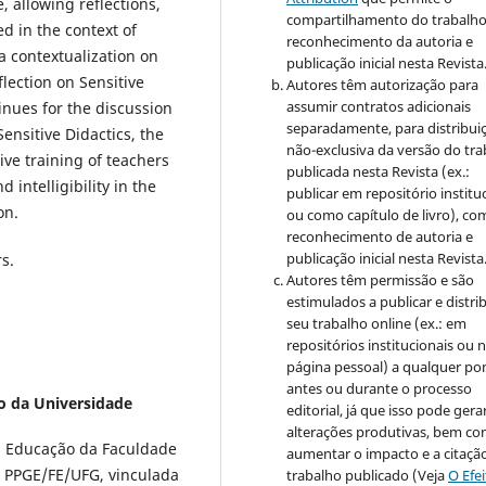
, allowing reflections,
compartilhamento do trabalh
d in the context of
reconhecimento da autoria e
 a contextualization on
publicação inicial nesta Revista
flection on Sensitive
Autores têm autorização para
assumir contratos adicionais
nues for the discussion
separadamente, para distribui
Sensitive Didactics, the
não-exclusiva da versão do tr
ive training of teachers
publicada nesta Revista (ex.:
 intelligibility in the
publicar em repositório institu
on.
ou como capítulo de livro), co
reconhecimento de autoria e
publicação inicial nesta Revista
rs.
Autores têm permissão e são
estimulados a publicar e distrib
seu trabalho online (ex.: em
repositórios institucionais ou 
página pessoal) a qualquer po
antes ou durante o processo
o da Universidade
editorial, já que isso pode gera
alterações produtivas, bem c
 Educação da Faculdade
aumentar o impacto e a citaçã
– PPGE/FE/UFG, vinculada
trabalho publicado (Veja
O Efe