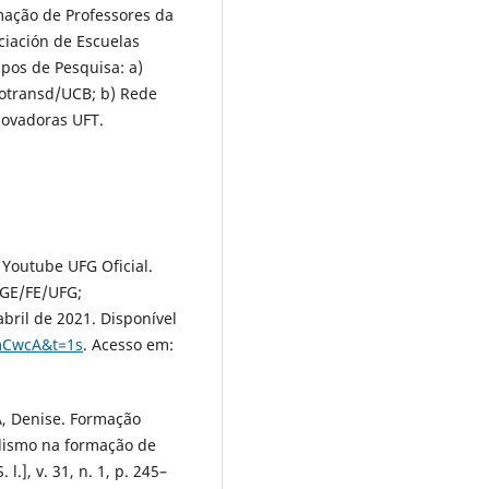
mação de Professores da
iación de Escuelas
pos de Pesquisa: a)
cotransd/UCB; b) Rede
novadoras UFT.
l Youtube UFG Oficial.
PGE/FE/UFG;
bril de 2021. Disponível
mCwcA&t=1s
. Acesso em:
, Denise. Formação
alismo na formação de
l.], v. 31, n. 1, p. 245–