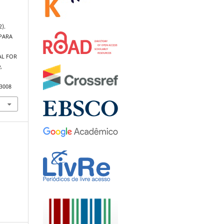
2).
 PARA
AL FOR
e
,
.3008