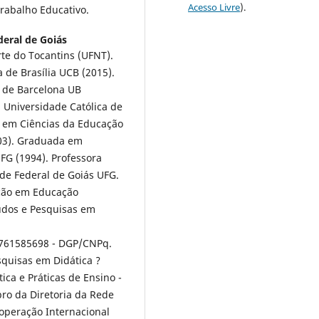
Acesso Livre
).
Trabalho Educativo.
deral de Goiás
te do Tocantins (UFNT).
 de Brasília UCB (2015).
 de Barcelona UB
 Universidade Católica de
o em Ciências da Educação
003). Graduada em
FG (1994). Professora
de Federal de Goiás UFG.
ção em Educação
udos e Pesquisas em
761585698 - DGP/CNPq.
quisas em Didática ?
ca e Práticas de Ensino -
ro da Diretoria da Rede
ooperação Internacional