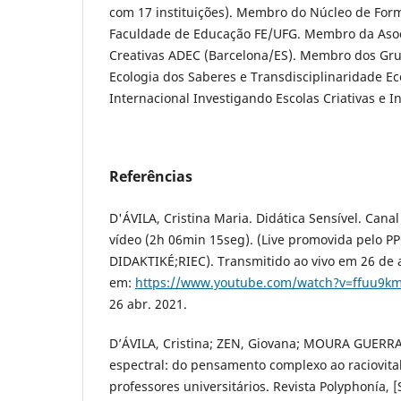
com 17 instituições). Membro do Núcleo de For
Faculdade de Educação FE/UFG. Membro da Asoc
Creativas ADEC (Barcelona/ES). Membro dos Gru
Ecologia dos Saberes e Transdisciplinaridade E
Internacional Investigando Escolas Criativas e I
Referências
D'ÁVILA, Cristina Maria. Didática Sensível. Cana
vídeo (2h 06min 15seg). (Live promovida pelo P
DIDAKTIKÉ;RIEC). Transmitido ao vivo em 26 de a
em:
https://www.youtube.com/watch?v=ffuu9k
26 abr. 2021.
D’ÁVILA, Cristina; ZEN, Giovana; MOURA GUERRA
espectral: do pensamento complexo ao raciovit
professores universitários. Revista Polyphonía, [S. 