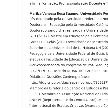
a linha Formação, Profissionalização Docente e 
Marilza Vanessa Rosa Suanno,
Universidade Fe
Pós-doutorado pela Universidade Federal do Nor
Doutora em Educação pela Universidade Católica
Doutorado sanduíche realizado na Universidade
(2011/2012). Mestre em Educação pela Pontifícia
Goiás PUC Goiás (2006) revalidação do Mestrad
Superior pela Universidad de La Habana UH (2
Pedagogia pela Universidade Federal de Goiás U
efetiva da Faculdade de Educação da Universida
Vice-coordenadora do Programa de Pós-Gradua
PPGE/FE/UFG. Líder do DIDAKTIKÉ Grupo de Est
Didática e Questões Contemporâneas
http://dgp.cnpq.br/dgp/espelhogrupo/7805627
Membro da Diretoria do Centro de Estudos e Pes
CEPED. Membro da Associação Nacional de Didáti
ANDIPE (Representante do Centro-Oeste). Memb
Internacional de Escolas Criativas (Acordo de C