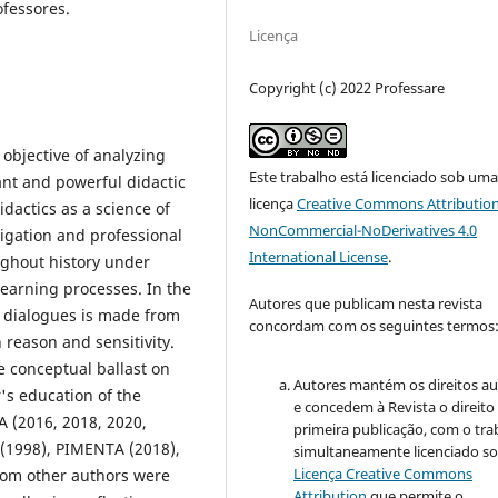
ofessores.
Licença
Copyright (c) 2022 Professare
 objective of analyzing
Este trabalho está licenciado sob um
ant and powerful didactic
licença
Creative Commons Attribution
idactics as a science of
NonCommercial-NoDerivatives 4.0
tigation and professional
International License
.
ughout history under
learning processes. In the
Autores que publicam nesta revista
he dialogues is made from
concordam com os seguintes termos
 reason and sensitivity.
e conceptual ballast on
Autores mantém os direitos au
's education of the
e concedem à Revista o direito
A (2016, 2018, 2020,
primeira publicação, com o tra
(1998), PIMENTA (2018),
simultaneamente licenciado so
Licença Creative Commons
rom other authors were
Attribution
que permite o