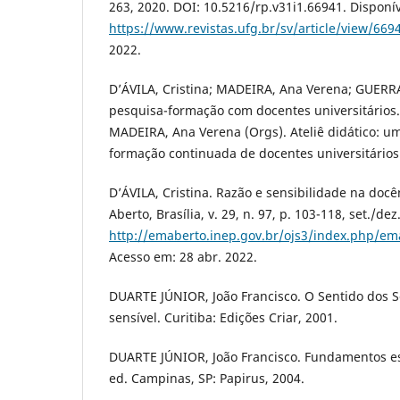
263, 2020. DOI: 10.5216/rp.v31i1.66941. Disponí
https://www.revistas.ufg.br/sv/article/view/669
2022.
D’ÁVILA, Cristina; MADEIRA, Ana Verena; GUERRA,
pesquisa-formação com docentes universitários. 
MADEIRA, Ana Verena (Orgs). Ateliê didático: u
formação continuada de docentes universitários.
D’ÁVILA, Cristina. Razão e sensibilidade na docê
Aberto, Brasília, v. 29, n. 97, p. 103-118, set./de
http://emaberto.inep.gov.br/ojs3/index.php/em
Acesso em: 28 abr. 2022.
DUARTE JÚNIOR, João Francisco. O Sentido dos S
sensível. Curitiba: Edições Criar, 2001.
DUARTE JÚNIOR, João Francisco. Fundamentos es
ed. Campinas, SP: Papirus, 2004.