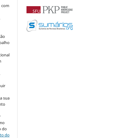
o com
.
ção
abalho
cional
m
.
uir
na sua
nto
r
omo
o do
ito do