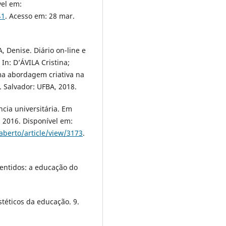
vel em:
41
. Acesso em: 28 mar.
 Denise. Diário on-line e
In: D’ÁVILA Cristina;
ma abordagem criativa na
 Salvador: UFBA, 2018.
ncia universitária. Em
z. 2016. Disponível em:
aberto/article/view/3173
.
entidos: a educação do
téticos da educação. 9.