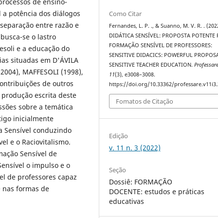
processos de ensino-
 a potência dos diálogos
Como Citar
 separação entre razão e
Fernandes, L. P. ., & Suanno, M. V. R. . (202
DIDÁTICA SENSÍVEL: PROPOSTA POTENTE
busca-se o lastro
FORMAÇÃO SENSÍVEL DE PROFESSORES:
fesoli e a educação do
SENSITIVE DIDACICS: POWERFUL PROPOS
cias situadas em D'ÁVILA
SENSITIVE TEACHER EDUCATION.
Professar
 2004), MAFFESOLI (1998),
11
(3), e3008–3008.
ontribuições de outros
https://doi.org/10.33362/professare.v11i3
 produção escrita deste
Fomatos de Citação
ussões sobre a temática
tigo inicialmente
a Sensível conduzindo
Edição
el e o Raciovitalismo.
v. 11 n. 3 (2022)
mação Sensível de
Sensível o impulso e o
Seção
el de professores capaz
Dossiê: FORMAÇÃO
de nas formas de
DOCENTE: estudos e práticas
educativas