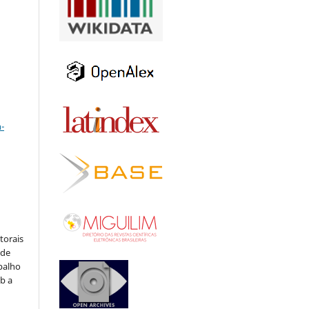
a
-
:
torais
 de
balho
b a