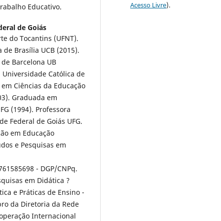
Acesso Livre
).
Trabalho Educativo.
deral de Goiás
te do Tocantins (UFNT).
 de Brasília UCB (2015).
 de Barcelona UB
 Universidade Católica de
o em Ciências da Educação
003). Graduada em
FG (1994). Professora
de Federal de Goiás UFG.
ção em Educação
udos e Pesquisas em
761585698 - DGP/CNPq.
quisas em Didática ?
ca e Práticas de Ensino -
ro da Diretoria da Rede
ooperação Internacional