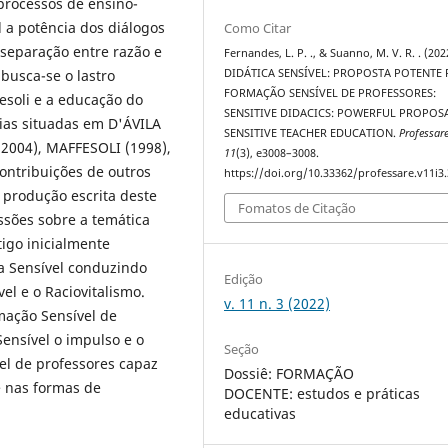
processos de ensino-
 a potência dos diálogos
Como Citar
 separação entre razão e
Fernandes, L. P. ., & Suanno, M. V. R. . (202
DIDÁTICA SENSÍVEL: PROPOSTA POTENTE
busca-se o lastro
FORMAÇÃO SENSÍVEL DE PROFESSORES:
fesoli e a educação do
SENSITIVE DIDACICS: POWERFUL PROPOS
cias situadas em D'ÁVILA
SENSITIVE TEACHER EDUCATION.
Professar
 2004), MAFFESOLI (1998),
11
(3), e3008–3008.
ontribuições de outros
https://doi.org/10.33362/professare.v11i3
 produção escrita deste
Fomatos de Citação
ussões sobre a temática
tigo inicialmente
a Sensível conduzindo
Edição
el e o Raciovitalismo.
v. 11 n. 3 (2022)
mação Sensível de
Sensível o impulso e o
Seção
el de professores capaz
Dossiê: FORMAÇÃO
de nas formas de
DOCENTE: estudos e práticas
educativas