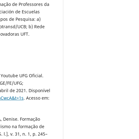
mação de Professores da
iación de Escuelas
pos de Pesquisa: a)
cotransd/UCB; b) Rede
novadoras UFT.
l Youtube UFG Oficial.
PGE/FE/UFG;
bril de 2021. Disponível
mCwcA&t=1s
. Acesso em:
, Denise. Formação
alismo na formação de
l.], v. 31, n. 1, p. 245–