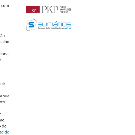
o com
.
ção
abalho
cional
m
.
uir
na sua
nto
r
omo
o do
ito do