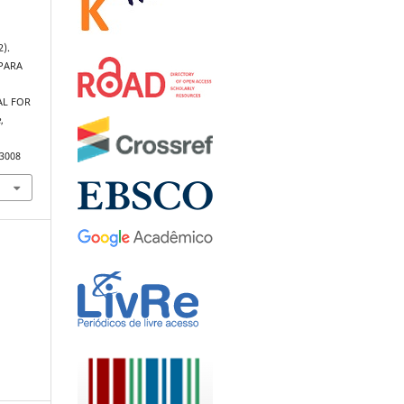
2).
 PARA
AL FOR
e
,
.3008