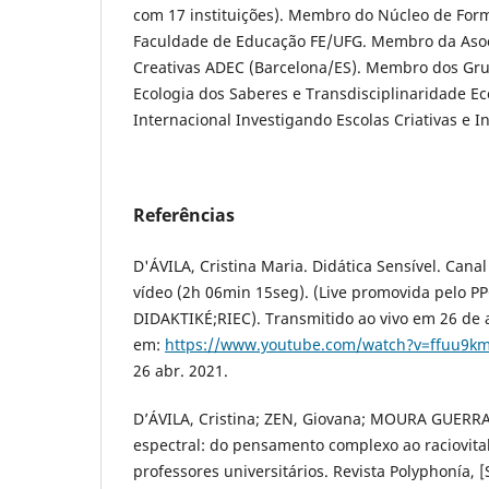
com 17 instituições). Membro do Núcleo de For
Faculdade de Educação FE/UFG. Membro da Asoc
Creativas ADEC (Barcelona/ES). Membro dos Gru
Ecologia dos Saberes e Transdisciplinaridade E
Internacional Investigando Escolas Criativas e I
Referências
D'ÁVILA, Cristina Maria. Didática Sensível. Cana
vídeo (2h 06min 15seg). (Live promovida pelo P
DIDAKTIKÉ;RIEC). Transmitido ao vivo em 26 de a
em:
https://www.youtube.com/watch?v=ffuu9k
26 abr. 2021.
D’ÁVILA, Cristina; ZEN, Giovana; MOURA GUERRA
espectral: do pensamento complexo ao raciovit
professores universitários. Revista Polyphonía, [S. 