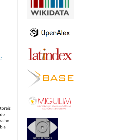
a
-
:
torais
 de
balho
b a