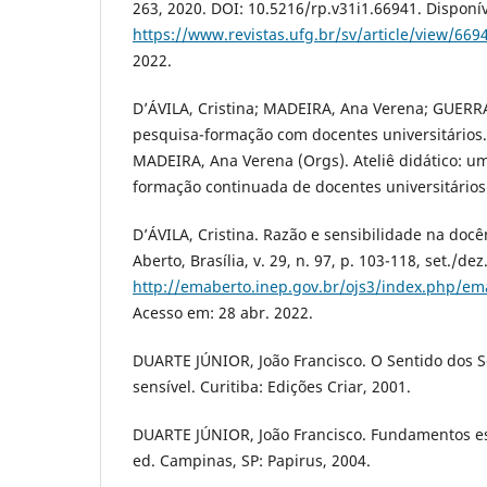
263, 2020. DOI: 10.5216/rp.v31i1.66941. Disponí
https://www.revistas.ufg.br/sv/article/view/669
2022.
D’ÁVILA, Cristina; MADEIRA, Ana Verena; GUERRA,
pesquisa-formação com docentes universitários. 
MADEIRA, Ana Verena (Orgs). Ateliê didático: u
formação continuada de docentes universitários.
D’ÁVILA, Cristina. Razão e sensibilidade na docê
Aberto, Brasília, v. 29, n. 97, p. 103-118, set./de
http://emaberto.inep.gov.br/ojs3/index.php/em
Acesso em: 28 abr. 2022.
DUARTE JÚNIOR, João Francisco. O Sentido dos S
sensível. Curitiba: Edições Criar, 2001.
DUARTE JÚNIOR, João Francisco. Fundamentos es
ed. Campinas, SP: Papirus, 2004.