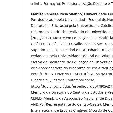
a linha Formação, Profissionalização Docente e 
Marilza Vanessa Rosa Suanno,
Universidade Fe
Pós-doutorado pela Universidade Federal do Nor
Doutora em Educação pela Universidade Católica
Doutorado sanduíche realizado na Universidade
(2011/2012). Mestre em Educação pela Pontifícia
Goiás PUC Goiás (2006) revalidação do Mestrad
Superior pela Universidad de La Habana UH (2
Pedagogia pela Universidade Federal de Goiás U
efetiva da Faculdade de Educação da Universida
Vice-coordenadora do Programa de Pós-Gradua
PPGE/FE/UFG. Líder do DIDAKTIKÉ Grupo de Est
Didática e Questões Contemporâneas
http://dgp.cnpq.br/dgp/espelhogrupo/7805627
Membro da Diretoria do Centro de Estudos e Pes
CEPED. Membro da Associação Nacional de Didáti
ANDIPE (Representante do Centro-Oeste). Memb
Internacional de Escolas Criativas (Acordo de C