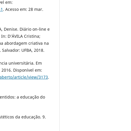
vel em:
41
. Acesso em: 28 mar.
 Denise. Diário on-line e
In: D’ÁVILA Cristina;
ma abordagem criativa na
 Salvador: UFBA, 2018.
ncia universitária. Em
z. 2016. Disponível em:
aberto/article/view/3173
.
entidos: a educação do
téticos da educação. 9.