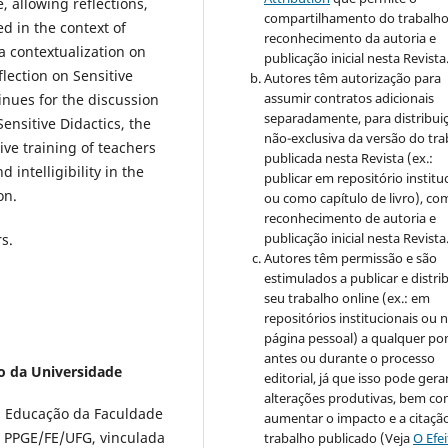
, allowing reflections,
compartilhamento do trabalh
d in the context of
reconhecimento da autoria e
 a contextualization on
publicação inicial nesta Revista
flection on Sensitive
Autores têm autorização para
assumir contratos adicionais
nues for the discussion
separadamente, para distribui
Sensitive Didactics, the
não-exclusiva da versão do tr
ive training of teachers
publicada nesta Revista (ex.:
 intelligibility in the
publicar em repositório institu
on.
ou como capítulo de livro), co
reconhecimento de autoria e
publicação inicial nesta Revista
rs.
Autores têm permissão e são
estimulados a publicar e distrib
seu trabalho online (ex.: em
repositórios institucionais ou 
página pessoal) a qualquer po
antes ou durante o processo
o da Universidade
editorial, já que isso pode gera
alterações produtivas, bem c
 Educação da Faculdade
aumentar o impacto e a citaçã
– PPGE/FE/UFG, vinculada
trabalho publicado (Veja
O Efe