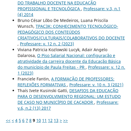
DO TRABALHO DOCENTE NA EDUCAÇÃO
PROFISSIONAL E TECNOLÓGICA
,
Professare: v.3, n.1
(4) 2014
Bruno César Lôbo De Medeiros, Luana Priscila
Wunsch,
TPAC3K: CONHECIMENTO TECNOLÓGICO-
PEDAGÓGICO DOS CONTEÚDOS
CRIATIVOS/CULTURAIS/COLABORATIVOS DO DOCENTE
,
Professare: v. 12 n. 2 (2023)
Viviana Patricia Kozlowski Lucyk, Adair Angelo
Dalarosa,
O Piso Salarial Nacional: configuração e
atratividade da carreira docente da Educação Básica
do município de Paula Freitas - PR
,
Professare: v. 12 n.
1 (2023)
Franciele Fantin,
A FORMAÇÃO DE PROFESSORES:
REFLEXÕES FORMATIVAS
,
Professare: v. 10 n. 3 (2021)
Thaís Ivete Kusinski Gatti,
DESAFIOS DA EDUCAÇÃO
PARA O DESENVOLVIMENTO REGIONAL: UM ESTUDO
DE CASO NO MUNICÍPIO DE CAÇADOR
,
Professare:
v.6, n.2 (13) 2017
<<
<
4
5
6
7
8
9
10
11
12
13
>
>>