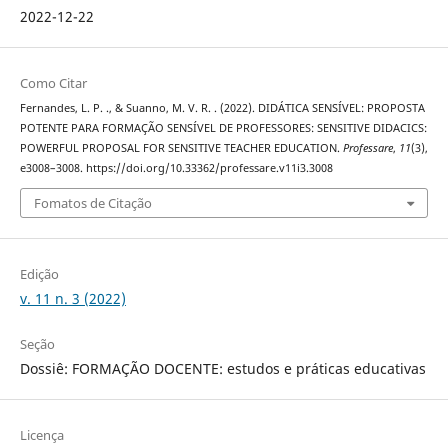
2022-12-22
Como Citar
Fernandes, L. P. ., & Suanno, M. V. R. . (2022). DIDÁTICA SENSÍVEL: PROPOSTA
POTENTE PARA FORMAÇÃO SENSÍVEL DE PROFESSORES: SENSITIVE DIDACICS:
POWERFUL PROPOSAL FOR SENSITIVE TEACHER EDUCATION.
Professare
,
11
(3),
e3008–3008. https://doi.org/10.33362/professare.v11i3.3008
Fomatos de Citação
Edição
v. 11 n. 3 (2022)
Seção
Dossiê: FORMAÇÃO DOCENTE: estudos e práticas educativas
Licença