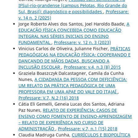
IFSul-rio-grandense (campus Pelotas, Rio Grande do
Sul, Brasil): diagnóstico e possibilidades
,
Professare:
v. 14 n. 2 (2025)
Jorge Roberto Alves dos Santos, Joel Haroldo Baade,
A
EDUCAÇÃO FÍSICA CONCEBIDA COMO EDUCAÇÃO
INTEGRAL NAS SÉRIES INICIAIS DO ENSINO
FUNDAMENTAL
,
Professare: v. 12 n. 3 (2023)
Vinicius Carlos de Oliveira, Julianne Fischer,
PRÁTICAS
PEDAGÓGICAS NA EDUCAÇÃO FÍSICA: COOPERANDO E
DANÇANDO DE MÃOS DADAS, BUSCANDO A
INCLUSÃO ESCOLAR
,
Professare: v.4, n.3 (8) 2015
Graziela Boaszczyk Dalcastagner, Camila da Cunha
Nunes,
A CIDADANIA DA PESSOA COM DEFICIÊNCIA:
UM RELATO DA PRÁTICA PEDAGÓGICA DE UMA
PROFESSORA EM UMA APAE DO VALE DO ITAJAÍ
,
Professare: V.7, N.2 (16) 2018
Cátia Eli Gemelli, Geneia Lucas dos Santos, Adriana
Paz Nunes,
RELATO DE EXPERIÊNCIA: CASOS DE
ENSINO COMO FOMENTO DE ENSINO-APRENDIZAGEM
– RELATO DE EXPERIÊNICA NO CURSO DE
ADMINISTRAÇÃO
,
Professare: v.7, n.1 (15) 2018
Claudia Madruga Cunha,
CURRÍCULOS E BIOPOLÍTICA