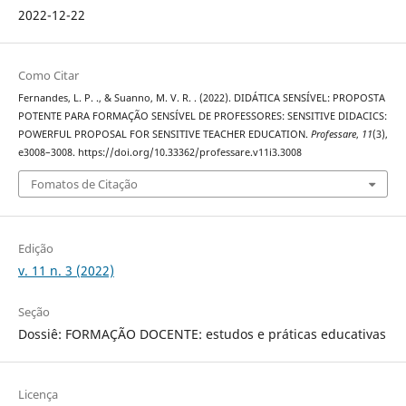
2022-12-22
Como Citar
Fernandes, L. P. ., & Suanno, M. V. R. . (2022). DIDÁTICA SENSÍVEL: PROPOSTA
POTENTE PARA FORMAÇÃO SENSÍVEL DE PROFESSORES: SENSITIVE DIDACICS:
POWERFUL PROPOSAL FOR SENSITIVE TEACHER EDUCATION.
Professare
,
11
(3),
e3008–3008. https://doi.org/10.33362/professare.v11i3.3008
Fomatos de Citação
Edição
v. 11 n. 3 (2022)
Seção
Dossiê: FORMAÇÃO DOCENTE: estudos e práticas educativas
Licença