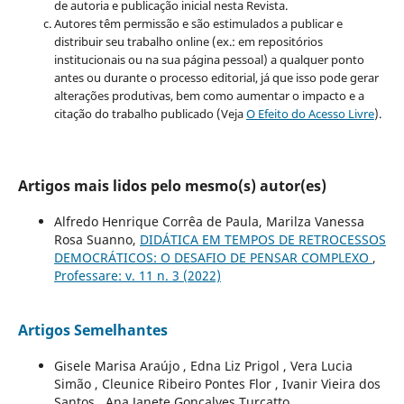
de autoria e publicação inicial nesta Revista.
Autores têm permissão e são estimulados a publicar e
distribuir seu trabalho online (ex.: em repositórios
institucionais ou na sua página pessoal) a qualquer ponto
antes ou durante o processo editorial, já que isso pode gerar
alterações produtivas, bem como aumentar o impacto e a
citação do trabalho publicado (Veja
O Efeito do Acesso Livre
).
Artigos mais lidos pelo mesmo(s) autor(es)
Alfredo Henrique Corrêa de Paula, Marilza Vanessa
Rosa Suanno,
DIDÁTICA EM TEMPOS DE RETROCESSOS
DEMOCRÁTICOS: O DESAFIO DE PENSAR COMPLEXO
,
Professare: v. 11 n. 3 (2022)
Artigos Semelhantes
Gisele Marisa Araújo , Edna Liz Prigol , Vera Lucia
Simão , Cleunice Ribeiro Pontes Flor , Ivanir Vieira dos
Santos , Ana Janete Goncalves Turcatto ,