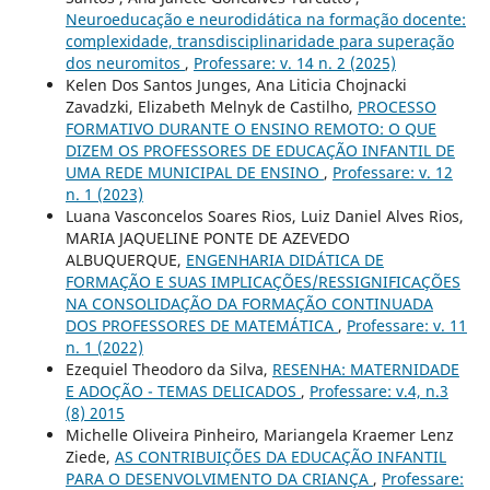
Neuroeducação e neurodidática na formação docente:
complexidade, transdisciplinaridade para superação
dos neuromitos
,
Professare: v. 14 n. 2 (2025)
Kelen Dos Santos Junges, Ana Liticia Chojnacki
Zavadzki, Elizabeth Melnyk de Castilho,
PROCESSO
FORMATIVO DURANTE O ENSINO REMOTO: O QUE
DIZEM OS PROFESSORES DE EDUCAÇÃO INFANTIL DE
UMA REDE MUNICIPAL DE ENSINO
,
Professare: v. 12
n. 1 (2023)
Luana Vasconcelos Soares Rios, Luiz Daniel Alves Rios,
MARIA JAQUELINE PONTE DE AZEVEDO
ALBUQUERQUE,
ENGENHARIA DIDÁTICA DE
FORMAÇÃO E SUAS IMPLICAÇÕES/RESSIGNIFICAÇÕES
NA CONSOLIDAÇÃO DA FORMAÇÃO CONTINUADA
DOS PROFESSORES DE MATEMÁTICA
,
Professare: v. 11
n. 1 (2022)
Ezequiel Theodoro da Silva,
RESENHA: MATERNIDADE
E ADOÇÃO - TEMAS DELICADOS
,
Professare: v.4, n.3
(8) 2015
Michelle Oliveira Pinheiro, Mariangela Kraemer Lenz
Ziede,
AS CONTRIBUIÇÕES DA EDUCAÇÃO INFANTIL
PARA O DESENVOLVIMENTO DA CRIANÇA
,
Professare: