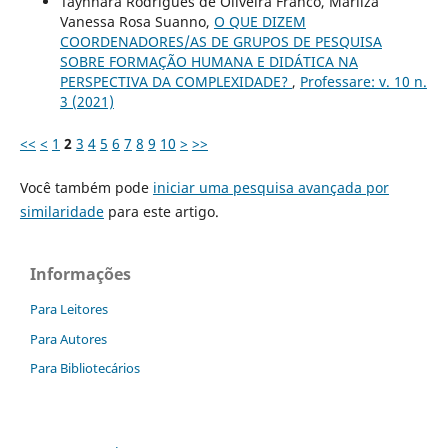
Taynnara Rodrigues de Oliveira Franco, Marilza
Vanessa Rosa Suanno,
O QUE DIZEM
COORDENADORES/AS DE GRUPOS DE PESQUISA
SOBRE FORMAÇÃO HUMANA E DIDÁTICA NA
PERSPECTIVA DA COMPLEXIDADE?
,
Professare: v. 10 n.
3 (2021)
<<
<
1
2
3
4
5
6
7
8
9
10
>
>>
Você também pode
iniciar uma pesquisa avançada por
similaridade
para este artigo.
Informações
Para Leitores
Para Autores
Para Bibliotecários