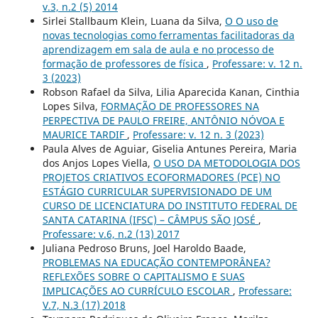
v.3, n.2 (5) 2014
Sirlei Stallbaum Klein, Luana da Silva,
O O uso de
novas tecnologias como ferramentas facilitadoras da
aprendizagem em sala de aula e no processo de
formação de professores de física
,
Professare: v. 12 n.
3 (2023)
Robson Rafael da Silva, Lilia Aparecida Kanan, Cinthia
Lopes Silva,
FORMAÇÃO DE PROFESSORES NA
PERPECTIVA DE PAULO FREIRE, ANTÔNIO NÓVOA E
MAURICE TARDIF
,
Professare: v. 12 n. 3 (2023)
Paula Alves de Aguiar, Giselia Antunes Pereira, Maria
dos Anjos Lopes Viella,
O USO DA METODOLOGIA DOS
PROJETOS CRIATIVOS ECOFORMADORES (PCE) NO
ESTÁGIO CURRICULAR SUPERVISIONADO DE UM
CURSO DE LICENCIATURA DO INSTITUTO FEDERAL DE
SANTA CATARINA (IFSC) – CÂMPUS SÃO JOSÉ
,
Professare: v.6, n.2 (13) 2017
Juliana Pedroso Bruns, Joel Haroldo Baade,
PROBLEMAS NA EDUCAÇÃO CONTEMPORÂNEA?
REFLEXÕES SOBRE O CAPITALISMO E SUAS
IMPLICAÇÕES AO CURRÍCULO ESCOLAR
,
Professare:
V.7, N.3 (17) 2018