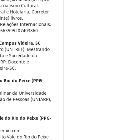
ornalismo Cultural.
l e Hotelaria. Corretor
nte) livros.
Relações Internacionais.
r/6663595207403860
 Campus Videira, SC
ero (UNTREF). Mestrando
to e Sociedade da
ARP. Docente e
eira-SC.
o Rio do Peixe (PPG-
linar da Universidade
tão de Pessoas (UNIARP),
le do Rio do Peixe (PPG-
dêmico em
to Vale do Rio do Peixe