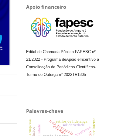
Apoio financeiro
Edital de Chamada Pública FAPESC nº
21/2022
-
Programa de
Apoio e
Incentivo à
Consolidação de Periódicos
Científicos
-
Termo de Outorga nº
2022TR1805
Palavras-chave
cliente interno
teste de controle
estilos de liderança
solidariedade
emprego
contabilidade
aeroportos brasileiros
gestão de riscos