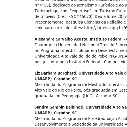
nº 4155), dedicado ao Jornalismo Turístico e ao J
Turismólogo, com "expertise" em Turismo Cultura
de Imóveis (Creci - SC º 15070). Deu a lume 20 (vi
Presentemente, pesquisa Ciências da Religião e 
Link para currículo lattes: http://lattes.cnpq.b
Alexandre Carvalho Acosta,
Instituto Federal -
Doutor pela Universidad Nacional Tres de Febr
no Programa Interdisciplinar em Desenvolvimen
Universidade Alto Vale do Rio do Peixe PPG-UNI
pesquisador pelo Instituto Federal - Campus Vid
Liz Barbara Borghetti,
Universidade Alto Vale d
UNIARP), Caçador, SC
Mestranda do Programa de Mestrado Interdiscip
Alto Vale do Rio do Peixe, pós-graduada em Ges
graduada em Pedagogia (UnC). Caçador-SC.
Sandra Gambin Balbinoti,
Universidade Alto Va
UNIARP), Caçador, SC
Mestranda no Programa de Pós-Graduação Aca
Desenvolvimento e Sociedade da Universidade Al