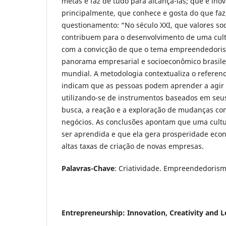
metas e faz de tudo para alcançá-las; que é inova
principalmente, que conhece e gosta do que faz,
questionamento: “No século XXI, que valores soc
contribuem para o desenvolvimento de uma cul
com a convicção de que o tema empreendedoris
panorama empresarial e socioeconômico brasile
mundial. A metodologia contextualiza o referenci
indicam que as pessoas podem aprender a agi
utilizando-se de instrumentos baseados em seus
busca, a reação e a exploração de mudanças c
negócios. As conclusões apontam que uma cul
ser aprendida e que ela gera prosperidade eco
altas taxas de criação de novas empresas.
Palavras-Chave
: Criatividade. Empreendedorism
Entrepreneurship: Innovation, Creativity and 