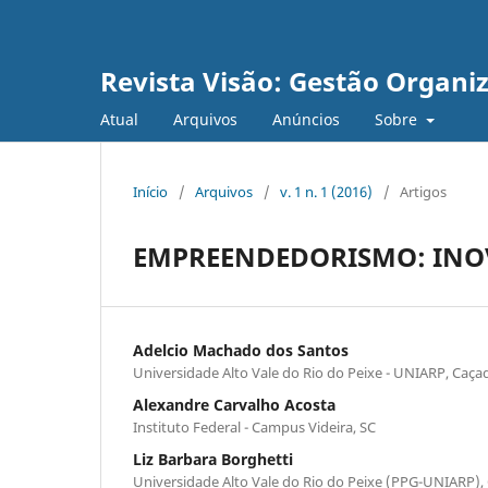
Revista Visão: Gestão Organi
Atual
Arquivos
Anúncios
Sobre
Início
/
Arquivos
/
v. 1 n. 1 (2016)
/
Artigos
EMPREENDEDORISMO: INOV
Adelcio Machado dos Santos
Universidade Alto Vale do Rio do Peixe - UNIARP, Caça
Alexandre Carvalho Acosta
Instituto Federal - Campus Videira, SC
Liz Barbara Borghetti
Universidade Alto Vale do Rio do Peixe (PPG-UNIARP),