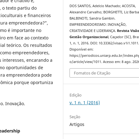
dor e criativo e,
DOS SANTOS, Adelcio Machado; ACOSTA,
 o texto partiu do
Alexandre Carvalho; BORGHETTI, Liz Barba
ioculturais e financeiros
BALBINOTI, Sandra Gambin.
tura empreendedora?”,
EMPREENDEDORISMO: INOVAÇÃO,
mo é importante no
CRIATIVIDADE E LIDERANÇA.
Revista Visão
iro em face ao contexto
Gestão Organizacional
, Caçador (SC), Bras
1, n. 1, 2016. DOI: 10.33362/visao.v1i1.1011
al teórico. Os resultados
Disponível em:
r como empreendedores,
https://periodicos.uniarp.edu.br/index.ph
 interesses, encarando a
o/article/view/1011. Acesso em: 8 ago. 202
omo oportunidades de
Fomatos de Citação
tura empreendedora pode
nômica porque oportuniza
Edição
v. 1 n. 1 (2016)
o. Inovação.
Seção
Artigos
Leadership