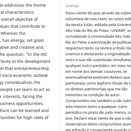
 that addresses the theme
Licença
l characteristics
Estou ciente de que, através da subm
voluntária de meu texto ao corpo edit
overall objective of
da revista Visão, editada pela Univer
alues that contribute to
Alto Vale do Rio do Peixe - UNIARP, e
. Whereas the
concedendo à Universidade Alto Vale
 has energy, set goals
Rio do Peixe a autorização de publica
ative and creative and,
respectivo texto na revista a título nã
oneroso e declarando a originalidade
the question: "In the XXI
texto e sua não submissão simultane
tribute to the development
qualquer outro periódico, em meu n
ion that entrepreneurship
em nome dos demais coautores, se
d socio-economic outlook
eventualmente existirem.Reitero que
gy contextualizes the
permaneço como legítimo titular de 
os direitos patrimoniais que me são
people can learn to act as
inerentes na condição de autor.
 interests, facing the
Comprometo-me também a não sub
usiness opportunities.
este mesmo texto a qualquer outro
ulture can be learned and
periódico no prazo de, pelo menos, u
unities for high rates of
ano. Declaro estar ciente de que a nã
observância deste compromisso acar
em infração e conseqüente punição ta