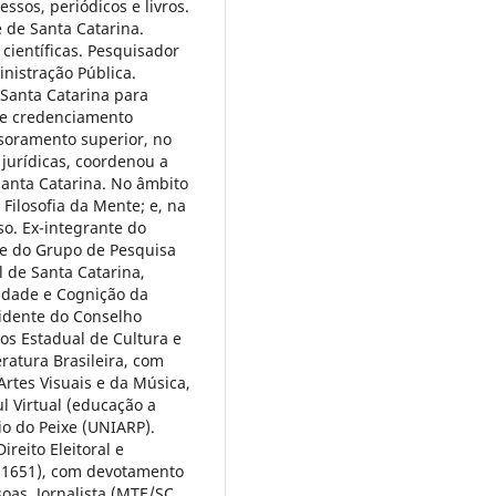
ssos, periódicos e livros.
 de Santa Catarina.
científicas. Pesquisador
nistração Pública.
Santa Catarina para
 e credenciamento
ssoramento superior, no
 jurídicas, coordenou a
anta Catarina. No âmbito
Filosofia da Mente; e, na
so. Ex-integrante do
 e do Grupo de Pesquisa
 de Santa Catarina,
idade e Cognição da
sidente do Conselho
s Estadual de Cultura e
ratura Brasileira, com
Artes Visuais e da Música,
 Virtual (educação a
Rio do Peixe (UNIARP).
reito Eleitoral e
 21651), com devotamento
soas. Jornalista (MTE/SC