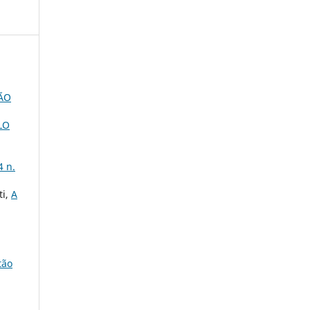
ÃO
LO
4 n.
ti,
A
tão