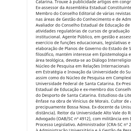
Catarina. Trouxe à publicidade artigos em congre
Ex-assessor da Assembléia Estadual Constituinte
Membro do Conselho Editorial de várias revistas 
nas áreas de Gestão do Conhecimento e de Admi
Avaliador do Conselho Estadual de Educação de 
atividades regulatórias de cursos de graduação
institucional. Agente Público, em gestão e asse
exercício de funções educacionais, legislativas e
elaboração de Planos de Governo do Estado de S
filosófico, mantém interesse em Epistemologia e 
área teológica, devota-se ao Diálogo Interreligio
Núcleo de Pesquisa em Relações Internacionais
em Estratégia e Inovação da Universidade do Sul
assim como do Núcleo de Pesquisa em Complex
Universidade Federal de Santa Catarina. Ex-Pre
Estadual de Educação e ex-membro dos Conselho
do Desporto de Santa Catarina. Estudioso da Lite
ênfase na obra de Vinícius de Morais. Cultor de 
precipuamente Bossa Nova. Ex-docente da Unisul
distância). Reitor da Universidade Alto Vale do 
Advogado (OAB/SC nº 4912), com militância em Di
Processo Legislativo. Administrador (CRA-SC nº
à Administração Universitária e á Gestão de Pes