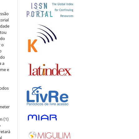
issão
orial
sidade
stou
 do
r o
o
 do
a a
ome e
todos
meter
m (1)
o
retará
l