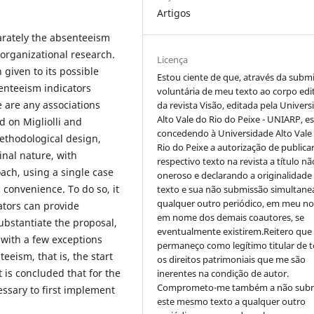
Artigos
arately the absenteeism
 organizational research.
Licença
n given to its possible
Estou ciente de que, através da subm
senteeism indicators
voluntária de meu texto ao corpo edit
e are any associations
da revista Visão, editada pela Univer
Alto Vale do Rio do Peixe - UNIARP, e
d on Migliolli and
concedendo à Universidade Alto Vale
methodological design,
Rio do Peixe a autorização de publica
inal nature, with
respectivo texto na revista a título nã
ach, using a single case
oneroso e declarando a originalidade
 convenience. To do so, it
texto e sua não submissão simultane
qualquer outro periódico, em meu n
ators can provide
em nome dos demais coautores, se
ubstantiate the proposal,
eventualmente existirem.Reitero que
 with a few exceptions
permaneço como legítimo titular de 
eeism, that is, the start
os direitos patrimoniais que me são
t is concluded that for the
inerentes na condição de autor.
Comprometo-me também a não sub
essary to first implement
este mesmo texto a qualquer outro