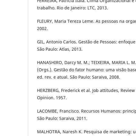
FERREIRA, Patrícia Ítala. Clima Organizacional e
trabalho. Rio de Janeiro: LTC, 2013.
FLEURY, Maria Tereza Leme. As pessoas na organ
2002.
GIL, Antonio Carlos. Gestão de Pessoas: enfoque 
São Paulo: Atlas, 2013.
HANASHIRO, Darcy M. M.; TEIXEIRA, MARIA L. M
(Orgs.). Gestão do fator humano: uma visão bas
ed. rev. e atual. São Paulo: Saraiva, 2008.
HERZBERG, Frederick et al. Job attitudes, Revie
Opinion. 1957.
LACOMBE, Francisco. Recursos Humanos: princípi
São Paulo: Saraiva, 2011.
MALHOTRA, Naresh K. Pesquisa de marketing: u