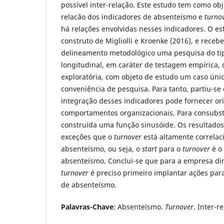
possível inter-relação. Este estudo tem como obje
relacão dos indicadores de absenteísmo e
turno
há relações envolvidas nesses indicadores. O es
construto de Migliolli e Kroenke (2016), e rece
delineamento metodológico uma pesquisa do tip
longitudinal, em caráter de testagem empírica
exploratória, com objeto de estudo um caso úni
conveniência de pesquisa. Para tanto, partiu-se
integração desses indicadores pode fornecer or
comportamentos organizacionais. Para consubsta
construída uma função sinusóide. Os resultad
exceções que o
turnover
está altamente correla
absenteísmo, ou seja, o
start
para o
turnover
é o 
absenteísmo. Conclui-se que para a empresa dim
turnover
é preciso primeiro implantar ações par
de absenteísmo.
Palavras-Chave
: Absenteísmo.
Turnover
. Inter-r