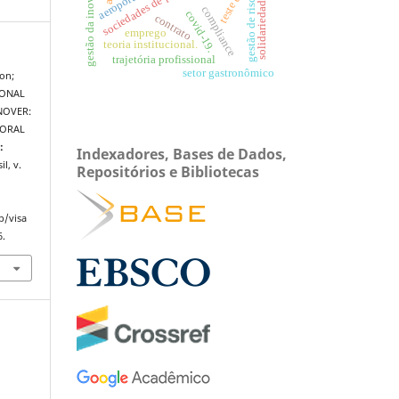
gestão da inovação
gestão de riscos
solidariedade
compliance
covid-19.
contrato
emprego
teoria institucional.
trajetória profissional
setor gastronômico
son;
IONAL
NOVER:
TORAL
:
Indexadores, Bases de Dados,
il, v.
Repositórios e Bibliotecas
p/visa
6.