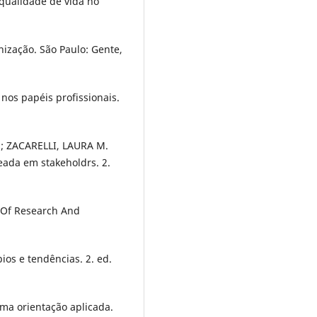
 qualidade de vida no
ização. São Paulo: Gente,
nos papéis profissionais.
.; ZACARELLI, LAURA M.
eada em stakeholdrs. 2.
w Of Research And
os e tendências. 2. ed.
ma orientação aplicada.