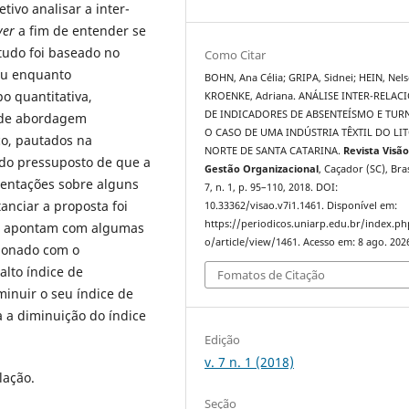
tivo analisar a inter-
ver
a fim de entender se
tudo foi baseado no
Como Citar
beu enquanto
BOHN, Ana Célia; GRIPA, Sidnei; HEIN, Nel
o quantitativa,
KROENKE, Adriana. ANÁLISE INTER-RELAC
DE INDICADORES DE ABSENTEÍSMO E TUR
, de abordagem
O CASO DE UMA INDÚSTRIA TÊXTIL DO LI
co, pautados na
NORTE DE SANTA CATARINA.
Revista Visão
 do pressuposto de que a
Gestão Organizacional
, Caçador (SC), Bras
ientações sobre alguns
7, n. 1, p. 95–110, 2018. DOI:
nciar a proposta foi
10.33362/visao.v7i1.1461. Disponível em:
https://periodicos.uniarp.edu.br/index.ph
os apontam com algumas
o/article/view/1461. Acesso em: 8 ago. 202
cionado com o
alto índice de
Fomatos de Citação
inuir o seu índice de
a a diminuição do índice
Edição
v. 7 n. 1 (2018)
elação.
Seção