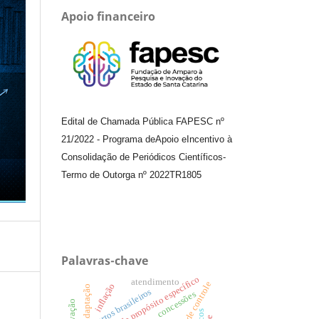
Apoio financeiro
Edital de Chamada Pública FAPESC nº
21/2022
-
Programa de
Apoio e
Incentivo à
Consolidação de Periódicos
Científicos
-
Termo de Outorga nº
2022TR1805
Palavras-chave
sociedades de propósito específico
atendimento
teste de controle
inflação
adaptação
aeroportos brasileiros
concessões