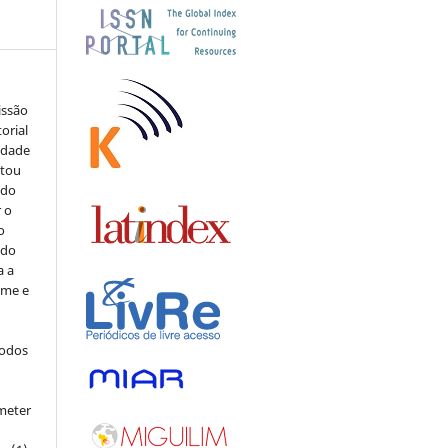
issão
orial
sidade
stou
 do
r o
o
 do
a a
ome e
todos
meter