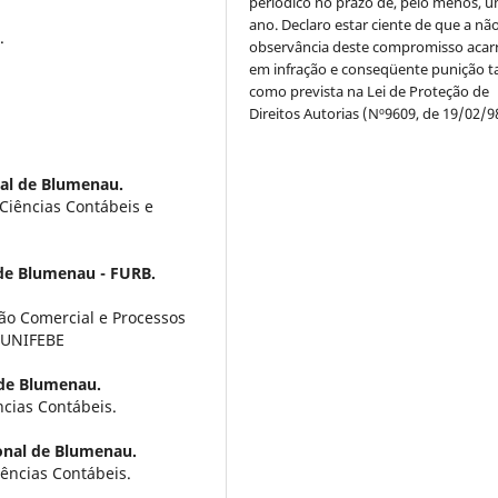
periódico no prazo de, pelo menos, u
ano. Declaro estar ciente de que a nã
.
observância deste compromisso acar
em infração e conseqüente punição ta
como prevista na Lei de Proteção de
Direitos Autorias (Nº9609, de 19/02/9
al de Blumenau.
iências Contábeis e
de Blumenau - FURB.
ão Comercial e Processos
- UNIFEBE
 de Blumenau.
cias Contábeis.
onal de Blumenau.
ências Contábeis.