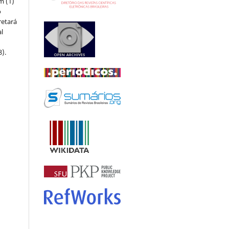
m (1)
o
retará
l
8).