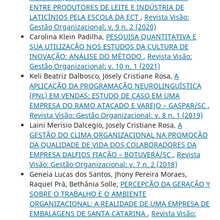
ENTRE PRODUTORES DE LEITE E INDÚSTRIA DE
LATICÍNIOS PELA ESCOLA DA ECT
,
Revista Visão:
Gestão Organizacional: v. 9 n. 2 (2020)
Carolina Klein Padilha,
PESQUISA QUANTITATIVA E
SUA UTILIZAÇÃO NOS ESTUDOS DA CULTURA DE
INOVAÇÃO: ANÁLISE DO MÉTODO
,
Revista Visão:
Gestão Organizacional: v. 10 n. 1 (2021)
Keli Beatriz Dalbosco, Josely Cristiane Rosa,
A
APLICAÇÃO DA PROGRAMAÇÃO NEUROLINGUÍSTICA
(PNL) EM VENDAS: ESTUDO DE CASO EM UMA
EMPRESA DO RAMO ATACADO E VAREJO – GASPAR/SC
,
Revista Visão: Gestão Organizacional: v. 8 n. 1 (2019)
Laini Merisio Dalcegio, Josely Cristiane Rosa,
A
GESTÃO DO CLIMA ORGANIZACIONAL NA PROMOÇÃO
DA QUALIDADE DE VIDA DOS COLABORADORES DA
EMPRESA DALFIOS FIAÇÃO – BOTUVERÁ/SC
,
Revista
Visão: Gestão Organizacional: v. 7 n. 2 (2018)
Geneia Lucas dos Santos, Jhony Pereira Moraes,
Raquel Prá, Bethânia Solle,
PERCEPÇÃO DA GERAÇÃO Y
SOBRE O TRABALHO E O AMBIENTE
ORGANIZACIONAL: A REALIDADE DE UMA EMPRESA DE
EMBALAGENS DE SANTA CATARINA
,
Revista Visão: