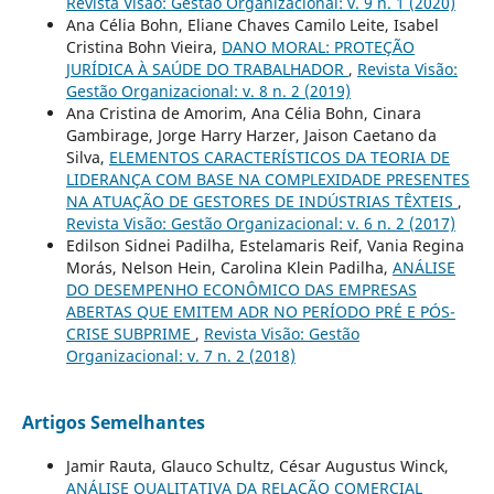
Revista Visão: Gestão Organizacional: v. 9 n. 1 (2020)
Ana Célia Bohn, Eliane Chaves Camilo Leite, Isabel
Cristina Bohn Vieira,
DANO MORAL: PROTEÇÃO
JURÍDICA À SAÚDE DO TRABALHADOR
,
Revista Visão:
Gestão Organizacional: v. 8 n. 2 (2019)
Ana Cristina de Amorim, Ana Célia Bohn, Cinara
Gambirage, Jorge Harry Harzer, Jaison Caetano da
Silva,
ELEMENTOS CARACTERÍSTICOS DA TEORIA DE
LIDERANÇA COM BASE NA COMPLEXIDADE PRESENTES
NA ATUAÇÃO DE GESTORES DE INDÚSTRIAS TÊXTEIS
,
Revista Visão: Gestão Organizacional: v. 6 n. 2 (2017)
Edilson Sidnei Padilha, Estelamaris Reif, Vania Regina
Morás, Nelson Hein, Carolina Klein Padilha,
ANÁLISE
DO DESEMPENHO ECONÔMICO DAS EMPRESAS
ABERTAS QUE EMITEM ADR NO PERÍODO PRÉ E PÓS-
CRISE SUBPRIME
,
Revista Visão: Gestão
Organizacional: v. 7 n. 2 (2018)
Artigos Semelhantes
Jamir Rauta, Glauco Schultz, César Augustus Winck,
ANÁLISE QUALITATIVA DA RELAÇÃO COMERCIAL