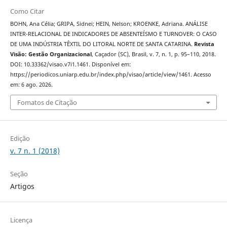
Como Citar
BOHN, Ana Célia; GRIPA, Sidnei; HEIN, Nelson; KROENKE, Adriana. ANÁLISE
INTER-RELACIONAL DE INDICADORES DE ABSENTEÍSMO E TURNOVER: O CASO
DE UMA INDÚSTRIA TÊXTIL DO LITORAL NORTE DE SANTA CATARINA.
Revista
Visão: Gestão Organizacional
, Caçador (SC), Brasil, v. 7, n. 1, p. 95–110, 2018.
DOI: 10.33362/visao.v7i1.1461. Disponível em:
https://periodicos.uniarp.edu.br/index.php/visao/article/view/1461. Acesso
em: 6 ago. 2026.
Fomatos de Citação
Edição
v. 7 n. 1 (2018)
Seção
Artigos
Licença