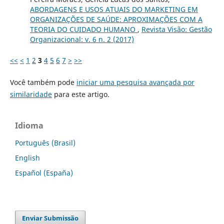
ABORDAGENS E USOS ATUAIS DO MARKETING EM
ORGANIZAÇÕES DE SAÚDE: APROXIMAÇÕES COM A
TEORIA DO CUIDADO HUMANO
,
Revista Visão: Gestão
Organizacional: v. 6 n. 2 (2017)
<<
<
1
2
3
4
5
6
7
>
>>
Você também pode
iniciar uma pesquisa avançada por
similaridade
para este artigo.
Idioma
Português (Brasil)
English
Español (España)
Enviar Submissão