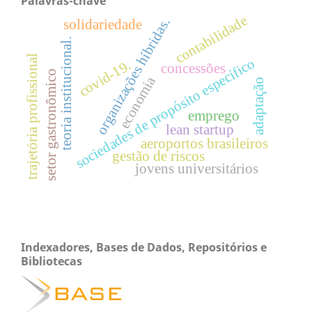
Palavras-chave
contabilidade
organizações híbridas.
solidariedade
teoria institucional.
trajetória profissional
sociedades de propósito específico
covid-19.
concessões
setor gastronômico
economia
adaptação
emprego
lean startup
aeroportos brasileiros
gestão de riscos
jovens universitários
Indexadores, Bases de Dados, Repositórios e
Bibliotecas