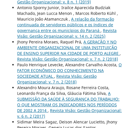
Gestão Organizacional: v. 8 n. 1 (2019)
Antonio Sporny Junior, Irailce Aparecida Budziak
Machado, Jean Lucca Menon , Marcos Roberto Kühl ,
Mauricio João Atamanczuk ,
A relação da formação
continuada de servidores públicos e os índices de
governança entre os municípios do Paraná
,
Revista
Visão: Gestão Organizacional: v. 14 n. 2 (2025)
Jhony Pereira Moraes, Raquel Prá,
A GERAÇÃO Y NO
AMBIENTE ORGANIZACIONAL DE UMA INSTITUIÇÃO
DE ENSINO SUPERIOR NA CIDADE DE PORTO ALEGRE
,
Revista Visão: Gestão Organizacional: v. 7 n. 2 (2018)
Paulo Henrique Levecke, Alexandre Carvalho Acosta,
O
FATOR ECONÔMICO DO CONHECIMENTO NA
SOCIEDADE ATUAL
,
Revista Visão: Gestão
Organizacional: v. 7 n. 2 (2018)
Alexandro Moura Araujo, Rosane Ferreira Costa,
Leonardo França da Silva, Gláucia Fátima Silva,
A
SUBMISSÃO DA SAÚDE À SEGURANÇA DO TRABALHO:
O QUE MOSTRAM OS INDICADORES NOS PERÍODOS
DE 2002 A 2014
,
Revista Visão: Gestão Organizacional:
v. 6 n. 2 (2017)
Sidimar Meira Sagaz, Deison Alencar Lucietto, Jhony
Pereira Moraes, Geneia Lucas dos Santos,