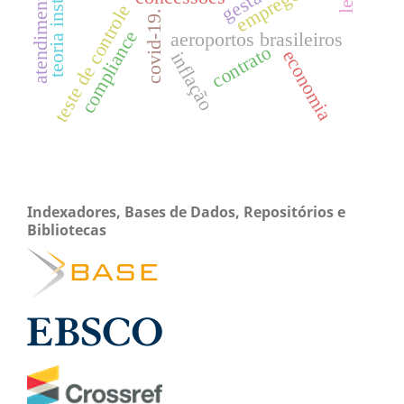
teoria institucional.
emprego
atendimento
teste de controle
covid-19.
compliance
aeroportos brasileiros
contrato
economia
inflação
Indexadores, Bases de Dados, Repositórios e
Bibliotecas