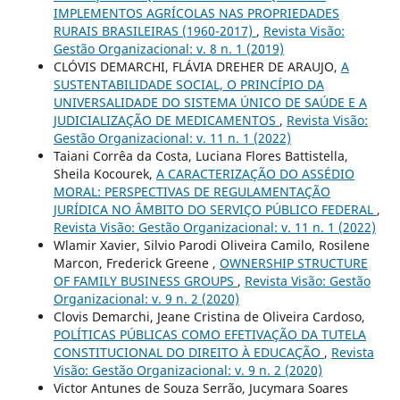
IMPLEMENTOS AGRÍCOLAS NAS PROPRIEDADES
RURAIS BRASILEIRAS (1960-2017)
,
Revista Visão:
Gestão Organizacional: v. 8 n. 1 (2019)
CLÓVIS DEMARCHI, FLÁVIA DREHER DE ARAUJO,
A
SUSTENTABILIDADE SOCIAL, O PRINCÍPIO DA
UNIVERSALIDADE DO SISTEMA ÚNICO DE SAÚDE E A
JUDICIALIZAÇÃO DE MEDICAMENTOS
,
Revista Visão:
Gestão Organizacional: v. 11 n. 1 (2022)
Taiani Corrêa da Costa, Luciana Flores Battistella,
Sheila Kocourek,
A CARACTERIZAÇÃO DO ASSÉDIO
MORAL: PERSPECTIVAS DE REGULAMENTAÇÃO
JURÍDICA NO ÂMBITO DO SERVIÇO PÚBLICO FEDERAL
,
Revista Visão: Gestão Organizacional: v. 11 n. 1 (2022)
Wlamir Xavier, Silvio Parodi Oliveira Camilo, Rosilene
Marcon, Frederick Greene ,
OWNERSHIP STRUCTURE
OF FAMILY BUSINESS GROUPS
,
Revista Visão: Gestão
Organizacional: v. 9 n. 2 (2020)
Clovis Demarchi, Jeane Cristina de Oliveira Cardoso,
POLÍTICAS PÚBLICAS COMO EFETIVAÇÃO DA TUTELA
CONSTITUCIONAL DO DIREITO À EDUCAÇÃO
,
Revista
Visão: Gestão Organizacional: v. 9 n. 2 (2020)
Victor Antunes de Souza Serrão, Jucymara Soares