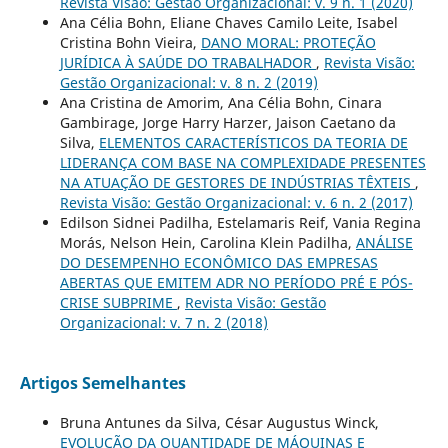
Revista Visão: Gestão Organizacional: v. 9 n. 1 (2020)
Ana Célia Bohn, Eliane Chaves Camilo Leite, Isabel
Cristina Bohn Vieira,
DANO MORAL: PROTEÇÃO
JURÍDICA À SAÚDE DO TRABALHADOR
,
Revista Visão:
Gestão Organizacional: v. 8 n. 2 (2019)
Ana Cristina de Amorim, Ana Célia Bohn, Cinara
Gambirage, Jorge Harry Harzer, Jaison Caetano da
Silva,
ELEMENTOS CARACTERÍSTICOS DA TEORIA DE
LIDERANÇA COM BASE NA COMPLEXIDADE PRESENTES
NA ATUAÇÃO DE GESTORES DE INDÚSTRIAS TÊXTEIS
,
Revista Visão: Gestão Organizacional: v. 6 n. 2 (2017)
Edilson Sidnei Padilha, Estelamaris Reif, Vania Regina
Morás, Nelson Hein, Carolina Klein Padilha,
ANÁLISE
DO DESEMPENHO ECONÔMICO DAS EMPRESAS
ABERTAS QUE EMITEM ADR NO PERÍODO PRÉ E PÓS-
CRISE SUBPRIME
,
Revista Visão: Gestão
Organizacional: v. 7 n. 2 (2018)
Artigos Semelhantes
Bruna Antunes da Silva, César Augustus Winck,
EVOLUÇÃO DA QUANTIDADE DE MÁQUINAS E