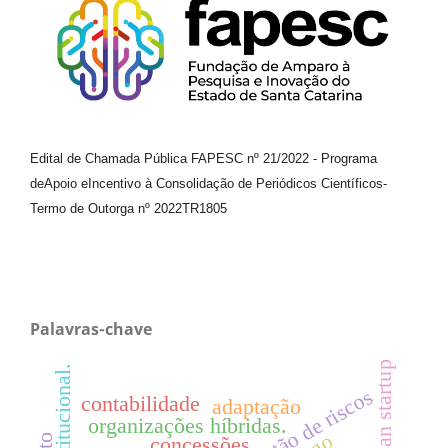
Edital de Chamada Pública FAPESC nº 21/2022
-
Programa
de
Apoio e
Incentivo à Consolidação de Periódicos
Científicos
-
Termo de Outorga nº
2022TR1805
Palavras-chave
lean startup
gestão de riscos
contabilidade
adaptação
organizações híbridas.
concessões