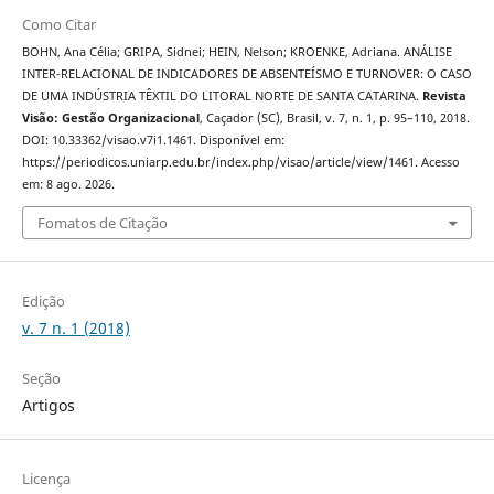
Como Citar
BOHN, Ana Célia; GRIPA, Sidnei; HEIN, Nelson; KROENKE, Adriana. ANÁLISE
INTER-RELACIONAL DE INDICADORES DE ABSENTEÍSMO E TURNOVER: O CASO
DE UMA INDÚSTRIA TÊXTIL DO LITORAL NORTE DE SANTA CATARINA.
Revista
Visão: Gestão Organizacional
, Caçador (SC), Brasil, v. 7, n. 1, p. 95–110, 2018.
DOI: 10.33362/visao.v7i1.1461. Disponível em:
https://periodicos.uniarp.edu.br/index.php/visao/article/view/1461. Acesso
em: 8 ago. 2026.
Fomatos de Citação
Edição
v. 7 n. 1 (2018)
Seção
Artigos
Licença