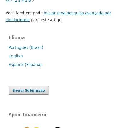
<<
<
2
3
4
5
6
7
Você também pode
iniciar uma pesquisa avançada por
similaridade
para este artigo.
Idioma
Português (Brasil)
English
Español (España)
Enviar Submissão
Apoio financeiro