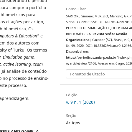
 considerando o período
para compor o portfólio
Como Citar
bibliométricos para
SARTORI, Simone; MERIZIO, Marcelo; GRIP
 as citações por artigo,
Sidnei. O PROCESSO DE ENSINO-APREND
 bibliométrica. Os
POR MEIO DE SIMULAÇÃO E JOGO: UMA A
BIBLIOMÉTRICA.
Revista Visão: Gestão
puters & Education
” e
Organizacional
, Caçador (SC), Brasil, v. 9, 
igem dos autores com
84–99, 2020. DOI: 10.33362/visao.v9i1.2166
sity of Turku. Os termos
Disponível em:
am
simulation game,
https://periodicos.uniarp.edu.br/index.ph
, active learning, team,
o/article/view/2166. Acesso em: 6 ago. 202
. Já análise de conteúdo
Fomatos de Citação
o no processo de ensino-
ste processo.
Edição
o-aprendizagem.
v. 9 n. 1 (2020)
Seção
Artigos
IONS AND GAME: A