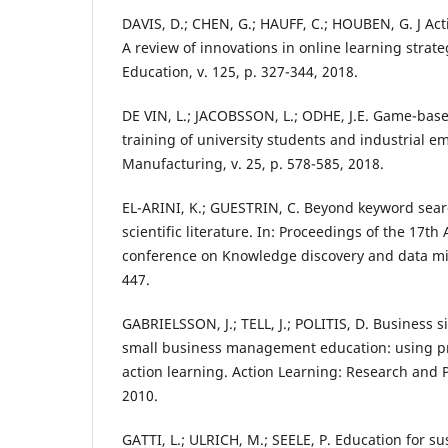
DAVIS, D.; CHEN, G.; HAUFF, C.; HOUBEN, G. J Acti
A review of innovations in online learning strat
Education, v. 125, p. 327-344, 2018.
DE VIN, L.; JACOBSSON, L.; ODHE, J.E. Game-bas
training of university students and industrial e
Manufacturing, v. 25, p. 578-585, 2018.
EL-ARINI, K.; GUESTRIN, C. Beyond keyword sear
scientific literature. In: Proceedings of the 17
conference on Knowledge discovery and data mi
447.
GABRIELSSON, J.; TELL, J.; POLITIS, D. Business s
small business management education: using pr
action learning. Action Learning: Research and Pra
2010.
GATTI, L.; ULRICH, M.; SEELE, P. Education for 