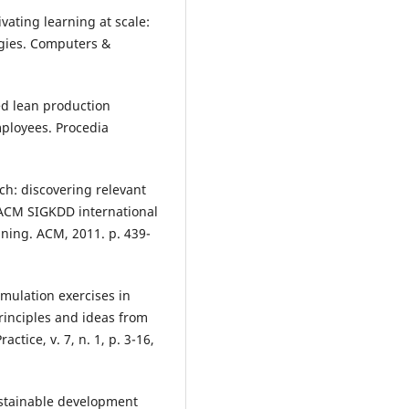
vating learning at scale:
egies. Computers &
ed lean production
mployees. Procedia
ch: discovering relevant
th ACM SIGKDD international
ning. ACM, 2011. p. 439-
imulation exercises in
inciples and ideas from
ctice, v. 7, n. 1, p. 3-16,
sustainable development