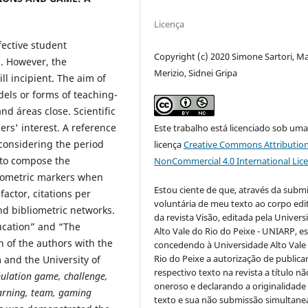
Licença
fective student
Copyright (c) 2020 Simone Sartori, M
s. However, the
Merizio, Sidnei Gripa
ll incipient. The aim of
dels or forms of teaching-
nd áreas close. Scientific
ers' interest. A reference
Este trabalho está licenciado sob um
 considering the period
licença
Creative Commons Attribution
 to compose the
NonCommercial 4.0 International Lic
liometric markers when
Estou ciente de que, através da subm
actor, citations per
voluntária de meu texto ao corpo edit
and bibliometric networks.
da revista Visão, editada pela Univer
ucation” and “The
Alto Vale do Rio do Peixe - UNIARP, e
n of the authors with the
concedendo à Universidade Alto Vale
Rio do Peixe a autorização de publica
 and the University of
respectivo texto na revista a título nã
ulation game, challenge,
oneroso e declarando a originalidade
earning, team, gaming
texto e sua não submissão simultane