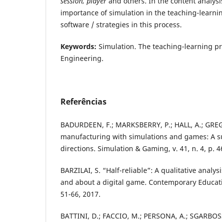
session, player
and others. In the content analys
importance of simulation in the teaching-learni
software / strategies in this process.
Keywords:
Simulation. The teaching-learning pr
Engineering.
Referências
BADURDEEN, F.; MARKSBERRY, P.; HALL, A.; GREG
manufacturing with simulations and games: A s
directions. Simulation & Gaming, v. 41, n. 4, p. 
BARZILAI, S. “Half-reliable”: A qualitative analys
and about a digital game. Contemporary Educatio
51-66, 2017.
BATTINI, D.; FACCIO, M.; PERSONA, A.; SGARBOSS