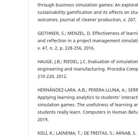
through business simulation games: An explorat
sustainability gamification and its effects on st
outcomes. Journal of cleaner production, v. 207, 
GEITHNER, S.; MENZEL, D. Effectiveness of lear
and reflection in a project management simulat
v. 47, n. 2, p. 228-256, 2016.
HAUGE, J.B.; RIEDEL, J.C. Evaluation of simulati
engineering and manufacturing. Procedia Comput
210-220, 2012.
HERNÁNDEZ-LARA, A.B.; PERERA-LLUNA, A.; SERR
Applying learning analytics to students’ interac
simulation games. The usefulness of learning an
students really learn. Computers in Human Behavi
2019.
KIILI, K.; LAINEMA, T.; DE FREITAS, S.; ARNAB, S