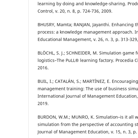
learning by doing and knowledge-sharing. Prod
Control, v. 20, n. 8, p. 724-736, 2009.
BHUSRY, Mamta; RANJAN, Jayanthi. Enhancing th
process: a knowledge management approach. Int
Educational Management, v. 26, n. 3, p. 313-329
BLÖCHL, S. J.; SCHNEIDER, M. Simulation game fo
logistics–The PuLL® learning factory. Procedia Ci
2016.
BUIL, I.; CATALÁN, S.; MARTÍNEZ, E. Encouraging 
management training: The use of business simu
International Journal of Management Education, v
2019.
BURDON, W.M.; MUNRO, K. Simulation–is it all wo
simulation from the perspective of accounting s
Journal of Management Education, v. 15, n. 3, p.