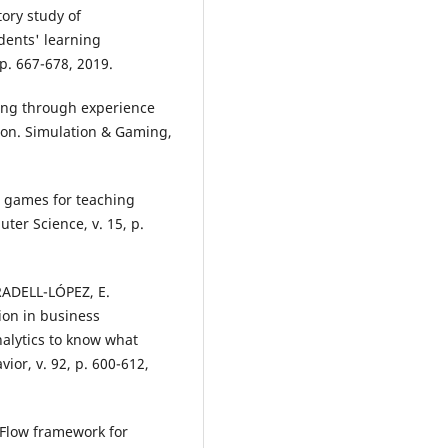
ory study of
udents' learning
p. 667-678, 2019.
ning through experience
ion. Simulation & Gaming,
on games for teaching
er Science, v. 15, p.
ADELL-LÓPEZ, E.
tion in business
alytics to know what
or, v. 92, p. 600-612,
. Flow framework for