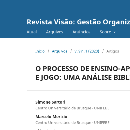
Revista Visão: Gestão Organi
Atual
Arquivos
Anúncios
Sobre
Início
/
Arquivos
/
v. 9 n. 1 (2020)
/
Artigos
O PROCESSO DE ENSINO-A
E JOGO: UMA ANÁLISE BIB
Simone Sartori
Centro Universitário de Brusque - UNIFEBE
Marcelo Merizio
Centro Universitário de Brusque - UNIFEBE