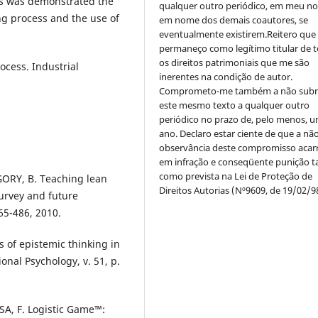
is was demonstrated the
qualquer outro periódico, em meu n
ng process and the use of
em nome dos demais coautores, se
eventualmente existirem.Reitero que
permaneço como legítimo titular de 
os direitos patrimoniais que me são
ocess. Industrial
inerentes na condição de autor.
Comprometo-me também a não sub
este mesmo texto a qualquer outro
periódico no prazo de, pelo menos, u
ano. Declaro estar ciente de que a nã
observância deste compromisso acar
em infração e conseqüente punição ta
como prevista na Lei de Proteção de
ORY, B. Teaching lean
Direitos Autorias (Nº9609, de 19/02/9
urvey and future
465-486, 2010.
is of epistemic thinking in
nal Psychology, v. 51, p.
A, F. Logistic Game™: