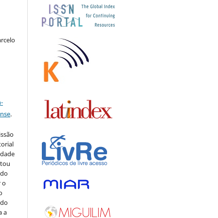
arcelo
a
-
ense
.
issão
orial
sidade
stou
 do
r o
o
 do
a a