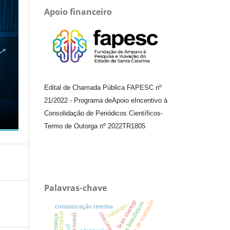
Apoio financeiro
Edital de Chamada Pública FAPESC nº
21/2022
-
Programa de
Apoio e
Incentivo à
Consolidação de Periódicos
Científicos
-
Termo de Outorga nº
2022TR1805
Palavras-chave
lean startup
teste de controle
aeroportos brasileiros
contrato
comunicação interna
concessões