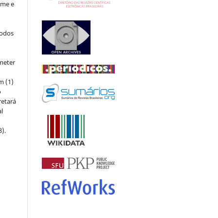
ome e
todos
meter
m (1)
o
retará
l
8).