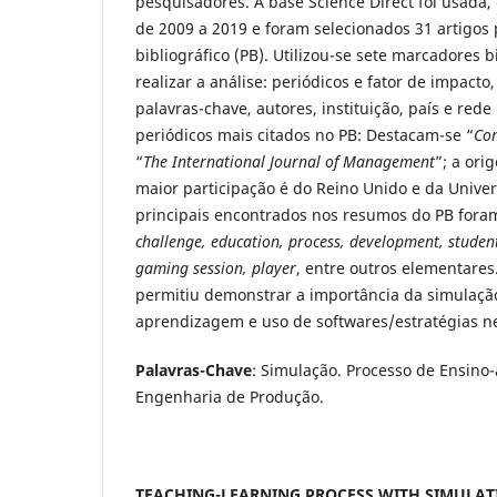
pesquisadores. A base Science Direct foi usada,
de 2009 a 2019 e foram selecionados 31 artigos 
bibliográfico (PB). Utilizou-se sete marcadores 
realizar a análise: periódicos e fator de impacto,
palavras-chave, autores, instituição, país e rede
periódicos mais citados no PB: Destacam-se “
Com
“
The International Journal of Management
”; a or
maior participação é do Reino Unido e da Univer
principais encontrados nos resumos do PB for
challenge, education, process, development, student
gaming session, player
, entre outros elementares
permitiu demonstrar a importância da simulaçã
aprendizagem e uso de softwares/estratégias ne
Palavras-Chave
: Simulação. Processo de Ensin
Engenharia de Produção.
TEACHING-LEARNING PROCESS WITH SIMULAT