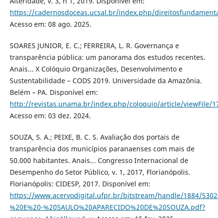
Alteridade, v. 3, n 1, 2019. Disponível em:
https://cadernosdoceas.ucsal.br/index.php/direitosfundamenta
Acesso em: 08 ago. 2025.
SOARES JUNIOR, E. C.; FERREIRA, L. R. Governança e
transparência pública: um panorama dos estudos recentes.
Anais... X Colóquio Organizações, Desenvolvimento e
Sustentabilidade – CODS 2019. Universidade da Amazônia.
Belém – PA. Disponível em:
http://revistas.unama.br/index.php/coloquio/article/viewFile/
Acesso em: 03 dez. 2024.
SOUZA, S. A.; PEIXE, B. C. S. Avaliação dos portais de
transparência dos municípios paranaenses com mais de
50.000 habitantes. Anais... Congresso Internacional de
Desempenho do Setor Público, v. 1, 2017, Florianópolis.
Florianópolis: CIDESP, 2017. Disponível em:
https://www.acervodigital.ufpr.br/bitstream/handle/1884/530
%20E%20-%20SAULO%20APARECIDO%20DE%20SOUZA.pdf?