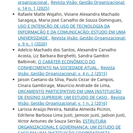
organizacional
,
Revista Visão: Gestão Organizacional:
v. 14 n. 1 (2025)
Rafaele Matte Wojahn, Viviane Alexandra Machado
Saragoça, Maria José Carvalho de Souza Domingues,
USO E INTENÇÃO DE USO DE TECNOLOGIA DA
INFORMAÇÃO E DA COMUNICAÇÃO: ESTUDO EM UMA
UNIVERSIDADE
,
Revista Visão: Gestão Organizacional:
v. 9 n. 1 (2020)
Adelcio Machado dos Santos, Alexandre Carvalho
Acosta, Liz Barbara Borghetti, Sandra Gambin
Balbinoti,
O CARÁTER ECONÔMICO DO
CONHECIMENTO NA SOCIEDADE ATUAL
,
Revista
Visão: Gestão Organizacional: v. 4 n. 2 (2015)
Jaison Caetano da Silva, Paulo Cezar de Campos,
Cinara Gambirage, Mauricio Andrade de Lima,
ORÇAMENTO PARTICIPATIVO EM UMA INSTITUIÇÃO
DE ENSINO SUPERIOR: UM ESTUDO DE CASO
,
Revista
Visão: Gestão Organizacional: v. 1 n. 2 (2016)
Larissa Araújo Pereira, Natália Almeida Picinin,
Edrilene Barbosa Lima Justi, Jamson Justi, Jadson Justi,
Victor Antunes de Souza Serrão,
ESTRUTURA
ORGANIZACIONAL E GOVERNANÇA: UM ESTUDO DE
CASO EM UMA INSTITUIÇÃO COOPERATIVISTA
,