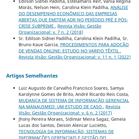
Edilson Sidnei Padilha, Estelamaris Reif, Vania Regina
Morás, Nelson Hein, Carolina Klein Padilha,
ANÁLISE
DO DESEMPENHO ECONÔMICO DAS EMPRESAS
ABERTAS QUE EMITEM ADR NO PERÍODO PRÉ E PÓS-
CRISE SUBPRIME
,
Revista Visão: Gestão
Organizacional: v. 7 n. 2 (2018)
Sr. Edilson Sidnei Padilha, Carolina Klein Padilha, Sr.
Bruno Kaue Garcia,
PROCEDIMENTOS PARA ADOÇÃO
DE VENDAS ONLINE: ESTUDO NO VAREJO TÊXTIL
,
Revista Visão: Gestão Organizacional: v. 11 n. 1 (2022)
Artigos Semelhantes
Luiz Augusto de Carvalho Francisco Soares, Samya
Karolynne Gomes de Brito, André Ricardo Reis Costa,
MUDANÇA DE SISTEMA DE INFORMAÇÃO GERENCIAL
NA MANAUSMED: UM ESTUDO DE CASO
,
Revista
Visão: Gestão Organizacional: v. 6 n. 2 (2017)
Jhony Pereira Moraes, Sidimar Meira Sagaz, Geneia
Lucas dos Santos, Deison Alencar Lucietto,
TECNOLOGIA DA INFORMAÇÃO, SISTEMAS DE
INFORMAÇÕES GERENCIAIS E GESTÃO DO