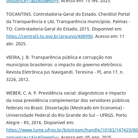
sequence=1&isAllowed=y
. Acesso em: 15 fev. 2025.
TOCANTINS. Controladoria-Geral do Estado. Checklist Portal
da Transparência e LAI. Transparência municípios. Palmas -
TO: Controladoria-Geral do Estado, 2015. Disponível em:
https://central3.to.gov.br/arquivo/408990
. Acesso em: 11
abr. 2025.
VIEIRA, J. B. Transparência pública e corrupção nos
municípios brasileiros: o impacto do governo eletrônico.
Revista Eletrônica Jus Navigandi. Teresina - PI, ano 17, n.
3226, 2012.
WEBER, C. A. P. Previdência social: diagnósticos e impacto
da nova previdência complementar dos servidores públicos
federais no Brasil. Dissertação (Mestrado em Economia) -
Universidade Federal do Rio Grande do Sul – UFRGS. Porto
Alegre - RS, 2016. Disponível em:
https://www.lume.ufrgs.br/bitstream/handle/10183/147429/0
sequence=1&isAllowed=y
. Acesso em: 05 ago. 2025.