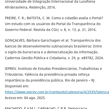
Universidade de Integração Internacional da Lusofonia
Afrobrasileira, Redenção, 2016.
FREIRE, F. R.; BATISTA, C. M. Como o cidadão avalia o Portal?
Um estudo com os usuários do Portal da Transparência do
Governo Federal. Revista da CGU, v. 8, n. 13, p. 31, 2016.
GONÇALVES, Bárbara Garschagen et al. Transparência dos
bancos de desenvolvimento subnacionais brasileiros: Entre
o sigilo da burocracia e a democratização da informação.
Cadernos Gestão Pública e Cidadania, v. 29, p. e89782, 2024.
IEPREV. Instituto de Estudos Previdenciários, Trabalhistas e
Tributários. Falência da previdência privada reforça
importância da previdência pública. Rio de Janeiro – RJ
Disponível em:
https://www.ieprev.com.br/conteudo/categoria/4/2939/falenci
Acesso em: 04 ago. 2025.
MACHADO, E.V.M.J.; CARVALHO, C.R.R. Democracia,