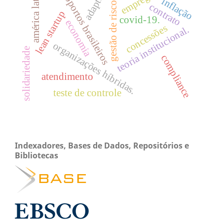
adaptação
aeroportos brasileiros
américa latina
emprego
inflação
gestão de riscos
contrato
lean startup
covid-19.
economia
concessões
teoria institucional.
organizações híbridas.
solidariedade
compliance
atendimento
teste de controle
Indexadores, Bases de Dados, Repositórios e
Bibliotecas