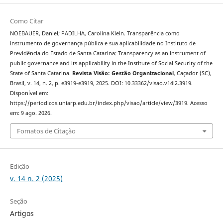
Como Citar
NOEBAUER, Daniel; PADILHA, Carolina Klein. Transparência como
instrumento de governança pública e sua aplicabilidade no Instituto de
Previdência do Estado de Santa Catarina: Transparency as an instrument of
public governance and its applicability in the Institute of Social Security of the
State of Santa Catarina.
Revista Visão: Gestão Organizacional
, Caçador (SC),
Brasil, v. 14, n. 2, p. e3919-e3919, 2025. DOI: 10.33362/visao.v14i2.3919.
Disponível em:
https://periodicos.uniarp.edu.br/index.php/visao/article/view/3919. Acesso
em: 9 ago. 2026.
Fomatos de Citação
Edição
v. 14 n. 2 (2025)
Seção
Artigos