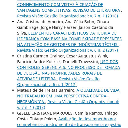
CONHECIMENTO COM VISTAS À CRIAÇÃO DE
VANTAGENS COMPETITIVAS: REVISÃO DE LITERATURA
,
Revista Visão: Gestão Organizacional: v. 7 n. 1 (2018)
Ana Cristina de Amorim, Ana Célia Bohn, Cinara
Gambirage, Jorge Harry Harzer, Jaison Caetano da
Silva,
ELEMENTOS CARACTERÍSTICOS DA TEORIA DE
LIDERANÇA COM BASE NA COMPLEXIDADE PRESENTES
NA ATUAÇÃO DE GESTORES DE INDÚSTRIAS TÊXTEIS
,
Revista Visão: Gestão Organizacional: v. 6 n. 2 (2017)
Cristina Carmen Grainer, Cesar Augustus Wink,
Fabricio Andre Kuskick, Danielli Travessini,
USO DOS
CONTROLES GERENCIAIS, NO PROCESSO DE TOMADA
DE DECISÃO NAS PROPRIEDADES RURAIS DE
ATIVIDADE LEITEIRA
,
Revista Visão: Gestão
Organizacional: v. 6 n. 1 (2017)
Mateus de de Freitas Barreiro,
A QUALIDADE DE VIDA
NO TRABALHO EM UMA PERSPECTIVA CONTRA-
HEGEMÔNICA
,
Revista Visão: Gestão Organizacional:
v. 7 n. 1 (2018)
GISELE CRISTIANE MARQUES, Camila Ramos, Thiago
Costa, Thiago Poleto,
Avaliação de desempenho por
competências: instrumento de transparência e gestão