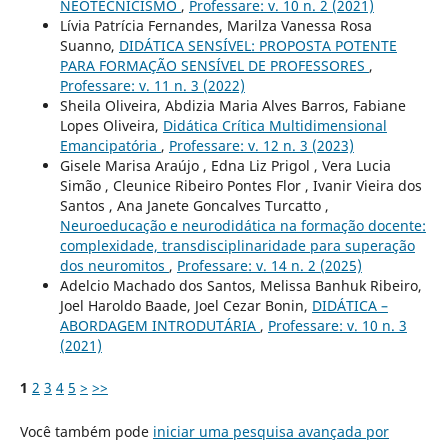
NEOTECNICISMO
,
Professare: v. 10 n. 2 (2021)
Lívia Patrícia Fernandes, Marilza Vanessa Rosa
Suanno,
DIDÁTICA SENSÍVEL: PROPOSTA POTENTE
PARA FORMAÇÃO SENSÍVEL DE PROFESSORES
,
Professare: v. 11 n. 3 (2022)
Sheila Oliveira, Abdizia Maria Alves Barros, Fabiane
Lopes Oliveira,
Didática Crítica Multidimensional
Emancipatória
,
Professare: v. 12 n. 3 (2023)
Gisele Marisa Araújo , Edna Liz Prigol , Vera Lucia
Simão , Cleunice Ribeiro Pontes Flor , Ivanir Vieira dos
Santos , Ana Janete Goncalves Turcatto ,
Neuroeducação e neurodidática na formação docente:
complexidade, transdisciplinaridade para superação
dos neuromitos
,
Professare: v. 14 n. 2 (2025)
Adelcio Machado dos Santos, Melissa Banhuk Ribeiro,
Joel Haroldo Baade, Joel Cezar Bonin,
DIDÁTICA –
ABORDAGEM INTRODUTÁRIA
,
Professare: v. 10 n. 3
(2021)
1
2
3
4
5
>
>>
Você também pode
iniciar uma pesquisa avançada por