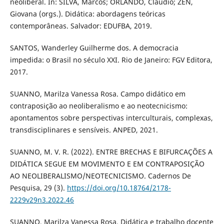
neoliberal. In: SILVA, Marcos; ORLANDO, Cláudio; ZEN,
Giovana (orgs.). Didática: abordagens teóricas
contemporâneas. Salvador: EDUFBA, 2019.
SANTOS, Wanderley Guilherme dos. A democracia
impedida: o Brasil no século XXI. Rio de Janeiro: FGV Editora,
2017.
SUANNO, Marilza Vanessa Rosa. Campo didático em
contraposição ao neoliberalismo e ao neotecnicismo:
apontamentos sobre perspectivas interculturais, complexas,
transdisciplinares e sensíveis. ANPED, 2021.
SUANNO, M. V. R. (2022). ENTRE BRECHAS E BIFURCAÇÕES A
DIDÁTICA SEGUE EM MOVIMENTO E EM CONTRAPOSIÇÃO
AO NEOLIBERALISMO/NEOTECNICISMO. Cadernos De
Pesquisa, 29 (3).
https://doi.org/10.18764/2178-
2229v29n3.2022.46
SUANNO, Marilza Vanessa Rosa. Didática e trabalho docente