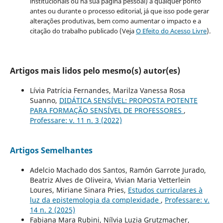
institucionais ou na sua página pessoal) a qualquer ponto
antes ou durante o processo editorial, já que isso pode gerar
alterações produtivas, bem como aumentar o impacto e a
citação do trabalho publicado (Veja
O Efeito do Acesso Livre
).
Artigos mais lidos pelo mesmo(s) autor(es)
Lívia Patrícia Fernandes, Marilza Vanessa Rosa
Suanno,
DIDÁTICA SENSÍVEL: PROPOSTA POTENTE
PARA FORMAÇÃO SENSÍVEL DE PROFESSORES
,
Professare: v. 11 n. 3 (2022)
Artigos Semelhantes
Adelcio Machado dos Santos, Ramón Garrote Jurado,
Beatriz Alves de Oliveira, Vivian Maria Vetterlein
Loures, Miriane Sinara Pries,
Estudos curriculares à
luz da epistemologia da complexidade
,
Professare: v.
14 n. 2 (2025)
Fabiana Mara Rubini, Nílvia Luzia Grutzmacher,