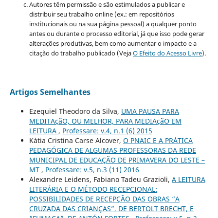
Autores têm permissão e são estimulados a publicar e
distribuir seu trabalho online (ex.: em repositórios
institucionais ou na sua página pessoal) a qualquer ponto
antes ou durante o processo editorial, já que isso pode gerar
alterações produtivas, bem como aumentar o impacto e a
citação do trabalho publicado (Veja
O Efeito do Acesso Livre
).
Artigos Semelhantes
Ezequiel Theodoro da Silva,
UMA PAUSA PARA
MEDITAçãO, OU MELHOR, PARA MEDIAçãO EM
LEITURA
,
Professare: v.4, n.1 (6) 2015
Kátia Cristina Carse Alcover,
O PNAIC E A PRÁTICA
PEDAGÓGICA DE ALGUMAS PROFESSORAS DA REDE
MUNICIPAL DE EDUCAÇÃO DE PRIMAVERA DO LESTE –
MT
,
Professare: v.5, n.3 (11) 2016
Alexandre Leidens, Fabiano Tadeu Grazioli,
A LEITURA
LITERÁRIA E O MÉTODO RECEPCIONAL:
POSSIBILIDADES DE RECEPÇÃO DAS OBRAS “A
CRUZADA DAS CRIANÇAS”, DE BERTOLT BRECHT, E