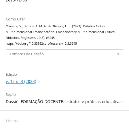
Como Citar
Oliveira, S., Barros, A. M. A., & Oliveira, F. L. (2023). Didática Crítica
Multidimensional Emancipatória: Emancipatory Multidimensional Critical
Didactics.
Professare
,
12
(3), e3245.
https://doi.org/10.33362/professare.v12i3.3245
Fomatos de Citação
Edição
v. 12 n. 3 (2023)
Seção
Dossiê: FORMAÇÃO DOCENTE: estudos e práticas educativas
Licença