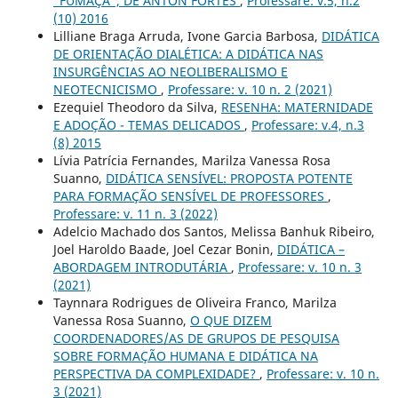
“FUMAÇA”, DE ANTÓN FORTES
,
Professare: v.5, n.2
(10) 2016
Lilliane Braga Arruda, Ivone Garcia Barbosa,
DIDÁTICA
DE ORIENTAÇÃO DIALÉTICA: A DIDÁTICA NAS
INSURGÊNCIAS AO NEOLIBERALISMO E
NEOTECNICISMO
,
Professare: v. 10 n. 2 (2021)
Ezequiel Theodoro da Silva,
RESENHA: MATERNIDADE
E ADOÇÃO - TEMAS DELICADOS
,
Professare: v.4, n.3
(8) 2015
Lívia Patrícia Fernandes, Marilza Vanessa Rosa
Suanno,
DIDÁTICA SENSÍVEL: PROPOSTA POTENTE
PARA FORMAÇÃO SENSÍVEL DE PROFESSORES
,
Professare: v. 11 n. 3 (2022)
Adelcio Machado dos Santos, Melissa Banhuk Ribeiro,
Joel Haroldo Baade, Joel Cezar Bonin,
DIDÁTICA –
ABORDAGEM INTRODUTÁRIA
,
Professare: v. 10 n. 3
(2021)
Taynnara Rodrigues de Oliveira Franco, Marilza
Vanessa Rosa Suanno,
O QUE DIZEM
COORDENADORES/AS DE GRUPOS DE PESQUISA
SOBRE FORMAÇÃO HUMANA E DIDÁTICA NA
PERSPECTIVA DA COMPLEXIDADE?
,
Professare: v. 10 n.
3 (2021)