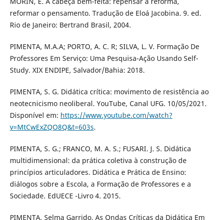
MORIN, E. A cabeça bem-feita: repensar a reforma,
reformar o pensamento. Tradução de Eloá Jacobina. 9. ed.
Rio de Janeiro: Bertrand Brasil, 2004.
PIMENTA, M.A.A; PORTO, A. C. R; SILVA, L. V. Formação De
Professores Em Serviço: Uma Pesquisa-Ação Usando Self-
Study. XIX ENDIPE, Salvador/Bahia: 2018.
PIMENTA, S. G. Didática crítica: movimento de resistência ao
neotecnicismo neoliberal. YouTube, Canal UFG. 10/05/2021.
Disponível em:
https://www.youtube.com/watch?
v=MtCwExZQO8Q&t=603s
.
PIMENTA, S. G.; FRANCO, M. A. S.; FUSARI. J. S. Didática
multidimensional: da prática coletiva à construção de
princípios articuladores. Didática e Prática de Ensino:
diálogos sobre a Escola, a Formação de Professores e a
Sociedade. EdUECE -Livro 4. 2015.
PIMENTA, Selma Garrido. As Ondas Críticas da Didática Em