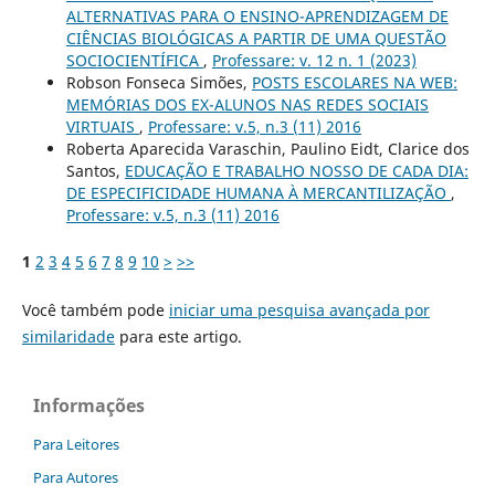
ALTERNATIVAS PARA O ENSINO-APRENDIZAGEM DE
CIÊNCIAS BIOLÓGICAS A PARTIR DE UMA QUESTÃO
SOCIOCIENTÍFICA
,
Professare: v. 12 n. 1 (2023)
Robson Fonseca Simões,
POSTS ESCOLARES NA WEB:
MEMÓRIAS DOS EX-ALUNOS NAS REDES SOCIAIS
VIRTUAIS
,
Professare: v.5, n.3 (11) 2016
Roberta Aparecida Varaschin, Paulino Eidt, Clarice dos
Santos,
EDUCAÇÃO E TRABALHO NOSSO DE CADA DIA:
DE ESPECIFICIDADE HUMANA À MERCANTILIZAÇÃO
,
Professare: v.5, n.3 (11) 2016
1
2
3
4
5
6
7
8
9
10
>
>>
Você também pode
iniciar uma pesquisa avançada por
similaridade
para este artigo.
Informações
Para Leitores
Para Autores