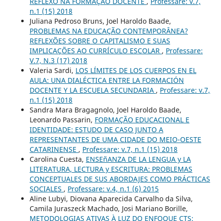
REFLEXO NA FORMAÇÃO DOCENTE
,
Professare: v.7,
n.1 (15) 2018
Juliana Pedroso Bruns, Joel Haroldo Baade,
PROBLEMAS NA EDUCAÇÃO CONTEMPORÂNEA?
REFLEXÕES SOBRE O CAPITALISMO E SUAS
IMPLICAÇÕES AO CURRÍCULO ESCOLAR
,
Professare:
V.7, N.3 (17) 2018
Valeria Sardi,
LOS LÍMITES DE LOS CUERPOS EN EL
AULA: UNA DIALÉCTICA ENTRE LA FORMACIÓN
DOCENTE Y LA ESCUELA SECUNDARIA
,
Professare: v.7,
n.1 (15) 2018
Sandra Mara Bragagnolo, Joel Haroldo Baade,
Leonardo Passarin,
FORMAÇÃO EDUCACIONAL E
IDENTIDADE: ESTUDO DE CASO JUNTO A
REPRESENTANTES DE UMA CIDADE DO MEIO-OESTE
CATARINENSE
,
Professare: v.7, n.1 (15) 2018
Carolina Cuesta,
ENSEñANZA DE LA LENGUA y LA
LITERATURA, LECTURA y ESCRITURA: PROBLEMAS
CONCEPTUALES DE SUS ABORDAJES COMO PRÁCTICAS
SOCIALES
,
Professare: v.4, n.1 (6) 2015
Aline Lubyi, Diovana Aparecida Carvalho da Silva,
Camila Juraszeck Machado, Josi Mariano Borille,
METODOLOGIAS ATIVAS À LUZ DO ENFOQUE CTS: