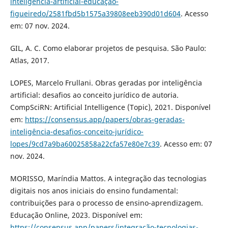
inteligência-artificial-educação-
figueiredo/2581fbd5b1575a39808eeb390d01d604
. Acesso
em: 07 nov. 2024.
GIL, A. C. Como elaborar projetos de pesquisa. São Paulo:
Atlas, 2017.
LOPES, Marcelo Frullani. Obras geradas por inteligência
artificial: desafios ao conceito jurídico de autoria.
CompSciRN: Artificial Intelligence (Topic), 2021. Disponível
em:
https://consensus.app/papers/obras-geradas-
inteligência-desafios-conceito-jurídico-
lopes/9cd7a9ba60025858a22cfa57e80e7c39
. Acesso em: 07
nov. 2024.
MORISSO, Maríndia Mattos. A integração das tecnologias
digitais nos anos iniciais do ensino fundamental:
contribuições para o processo de ensino-aprendizagem.
Educação Online, 2023. Disponível em:
https://consensus.app/papers/integração-tecnologias-