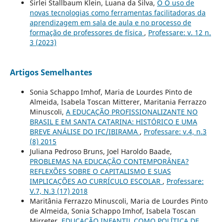
Sirlei Stallbaum Klein, Luana da Silva,
O O uso de
novas tecnologias como ferramentas facilitadoras da
aprendizagem em sala de aula e no processo de
formação de professores de física
,
Professare: v. 12 n.
3 (2023)
Artigos Semelhantes
Sonia Schappo Imhof, Maria de Lourdes Pinto de
Almeida, Isabela Toscan Mitterer, Maritania Ferrazzo
Minuscoli,
A EDUCAÇÃO PROFISSIONALIZANTE NO
BRASIL E EM SANTA CATARINA: HISTÓRICO E UMA
BREVE ANÁLISE DO IFC/IBIRAMA
,
Professare: v.4, n.3
(8) 2015
Juliana Pedroso Bruns, Joel Haroldo Baade,
PROBLEMAS NA EDUCAÇÃO CONTEMPORÂNEA?
REFLEXÕES SOBRE O CAPITALISMO E SUAS
IMPLICAÇÕES AO CURRÍCULO ESCOLAR
,
Professare:
V.7, N.3 (17) 2018
Maritânia Ferrazzo Minuscoli, Maria de Lourdes Pinto
de Almeida, Sonia Schappo Imhof, Isabela Toscan
Mirreter,
EDUCAÇÃO INFANTIL COMO POLÍTICA DE