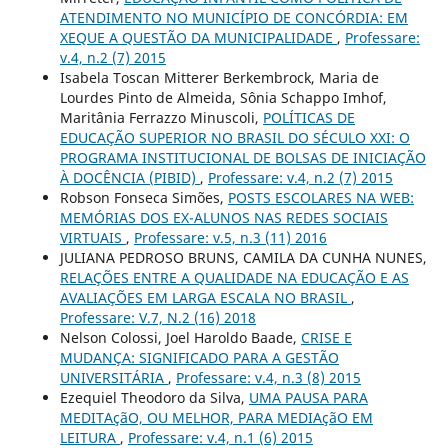
ATENDIMENTO NO MUNICÍPIO DE CONCÓRDIA: EM
XEQUE A QUESTÃO DA MUNICIPALIDADE
,
Professare:
v.4, n.2 (7) 2015
Isabela Toscan Mitterer Berkembrock, Maria de
Lourdes Pinto de Almeida, Sônia Schappo Imhof,
Maritânia Ferrazzo Minuscoli,
POLÍTICAS DE
EDUCAÇÃO SUPERIOR NO BRASIL DO SÉCULO XXI: O
PROGRAMA INSTITUCIONAL DE BOLSAS DE INICIAÇÃO
À DOCÊNCIA (PIBID)
,
Professare: v.4, n.2 (7) 2015
Robson Fonseca Simões,
POSTS ESCOLARES NA WEB:
MEMÓRIAS DOS EX-ALUNOS NAS REDES SOCIAIS
VIRTUAIS
,
Professare: v.5, n.3 (11) 2016
JULIANA PEDROSO BRUNS, CAMILA DA CUNHA NUNES,
RELAÇÕES ENTRE A QUALIDADE NA EDUCAÇÃO E AS
AVALIAÇÕES EM LARGA ESCALA NO BRASIL
,
Professare: V.7, N.2 (16) 2018
Nelson Colossi, Joel Haroldo Baade,
CRISE E
MUDANÇA: SIGNIFICADO PARA A GESTÃO
UNIVERSITÁRIA
,
Professare: v.4, n.3 (8) 2015
Ezequiel Theodoro da Silva,
UMA PAUSA PARA
MEDITAçãO, OU MELHOR, PARA MEDIAçãO EM
LEITURA
,
Professare: v.4, n.1 (6) 2015