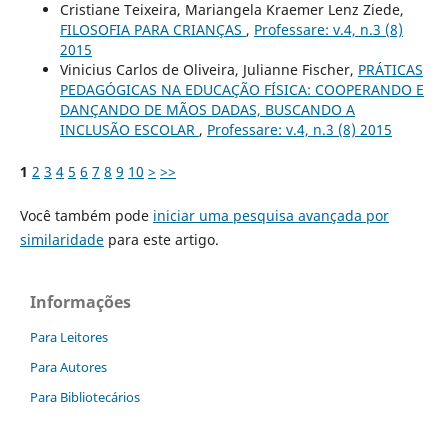
Cristiane Teixeira, Mariangela Kraemer Lenz Ziede,
FILOSOFIA PARA CRIANÇAS
,
Professare: v.4, n.3 (8)
2015
Vinicius Carlos de Oliveira, Julianne Fischer,
PRÁTICAS
PEDAGÓGICAS NA EDUCAÇÃO FÍSICA: COOPERANDO E
DANÇANDO DE MÃOS DADAS, BUSCANDO A
INCLUSÃO ESCOLAR
,
Professare: v.4, n.3 (8) 2015
1
2
3
4
5
6
7
8
9
10
>
>>
Você também pode
iniciar uma pesquisa avançada por
similaridade
para este artigo.
Informações
Para Leitores
Para Autores
Para Bibliotecários