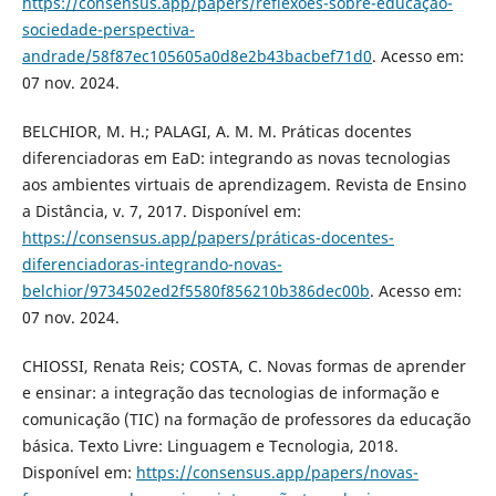
https://consensus.app/papers/reflexões-sobre-educação-
sociedade-perspectiva-
andrade/58f87ec105605a0d8e2b43bacbef71d0
. Acesso em:
07 nov. 2024.
BELCHIOR, M. H.; PALAGI, A. M. M. Práticas docentes
diferenciadoras em EaD: integrando as novas tecnologias
aos ambientes virtuais de aprendizagem. Revista de Ensino
a Distância, v. 7, 2017. Disponível em:
https://consensus.app/papers/práticas-docentes-
diferenciadoras-integrando-novas-
belchior/9734502ed2f5580f856210b386dec00b
. Acesso em:
07 nov. 2024.
CHIOSSI, Renata Reis; COSTA, C. Novas formas de aprender
e ensinar: a integração das tecnologias de informação e
comunicação (TIC) na formação de professores da educação
básica. Texto Livre: Linguagem e Tecnologia, 2018.
Disponível em:
https://consensus.app/papers/novas-