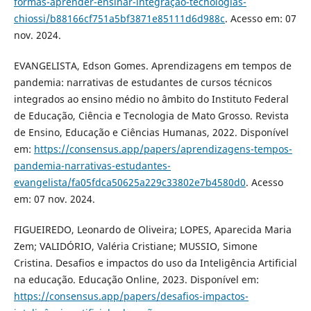
formas-aprender-ensinar-integração-tecnologias-
chiossi/b88166cf751a5bf3871e85111d6d988c
. Acesso em: 07
nov. 2024.
EVANGELISTA, Edson Gomes. Aprendizagens em tempos de
pandemia: narrativas de estudantes de cursos técnicos
integrados ao ensino médio no âmbito do Instituto Federal
de Educação, Ciência e Tecnologia de Mato Grosso. Revista
de Ensino, Educação e Ciências Humanas, 2022. Disponível
em:
https://consensus.app/papers/aprendizagens-tempos-
pandemia-narrativas-estudantes-
evangelista/fa05fdca50625a229c33802e7b4580d0
. Acesso
em: 07 nov. 2024.
FIGUEIREDO, Leonardo de Oliveira; LOPES, Aparecida Maria
Zem; VALIDÓRIO, Valéria Cristiane; MUSSIO, Simone
Cristina. Desafios e impactos do uso da Inteligência Artificial
na educação. Educação Online, 2023. Disponível em:
https://consensus.app/papers/desafios-impactos-