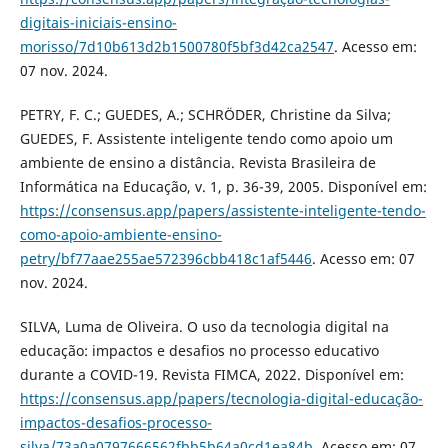
digitais-iniciais-ensino-
morisso/7d10b613d2b1500780f5bf3d42ca2547
. Acesso em:
07 nov. 2024.
PETRY, F. C.; GUEDES, A.; SCHRÖDER, Christine da Silva;
GUEDES, F. Assistente inteligente tendo como apoio um
ambiente de ensino a distância. Revista Brasileira de
Informática na Educação, v. 1, p. 36-39, 2005. Disponível em:
https://consensus.app/papers/assistente-inteligente-tendo-
como-apoio-ambiente-ensino-
petry/bf77aae255ae572396cbb418c1af5446
. Acesso em: 07
nov. 2024.
SILVA, Luma de Oliveira. O uso da tecnologia digital na
educação: impactos e desafios no processo educativo
durante a COVID-19. Revista FIMCA, 2022. Disponível em:
https://consensus.app/papers/tecnologia-digital-educação-
impactos-desafios-processo-
silva/73a0a0797666562fbb5b64a0cd1ea84b
. Acesso em: 07