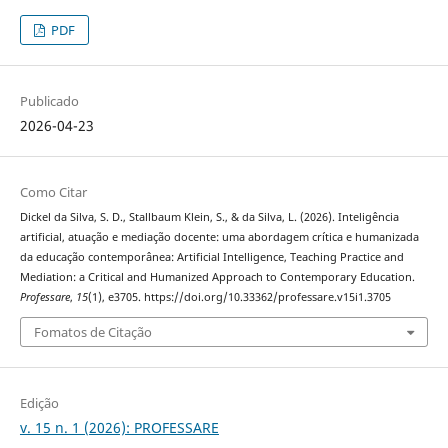
PDF
Publicado
2026-04-23
Como Citar
Dickel da Silva, S. D., Stallbaum Klein, S., & da Silva, L. (2026). Inteligência
artificial, atuação e mediação docente: uma abordagem crítica e humanizada
da educação contemporânea: Artificial Intelligence, Teaching Practice and
Mediation: a Critical and Humanized Approach to Contemporary Education.
Professare
,
15
(1), e3705. https://doi.org/10.33362/professare.v15i1.3705
Fomatos de Citação
Edição
v. 15 n. 1 (2026): PROFESSARE