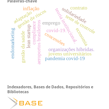
Palavras-chave
contrato
inflação
solidariedade
teoria institucional.
gestão de riscos
adaptação
teste de controle
aeroportos brasileiros
emprego
compliance
lean startup
economia
endomarketing
covid-19.
gestão da saúde
concessões
organizações híbridas.
jovens universitários
pandemia covid-19
Indexadores, Bases de Dados, Repositórios e
Bibliotecas