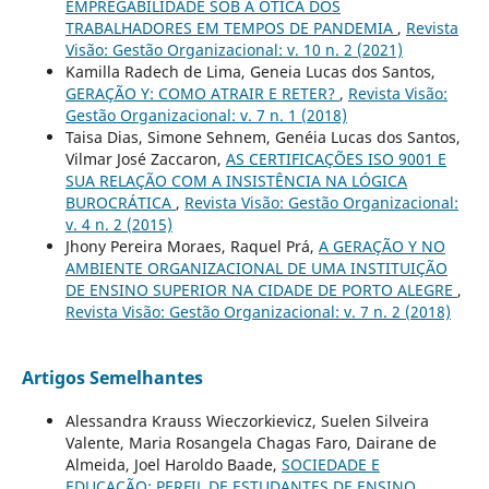
EMPREGABILIDADE SOB A ÓTICA DOS
TRABALHADORES EM TEMPOS DE PANDEMIA
,
Revista
Visão: Gestão Organizacional: v. 10 n. 2 (2021)
Kamilla Radech de Lima, Geneia Lucas dos Santos,
GERAÇÃO Y: COMO ATRAIR E RETER?
,
Revista Visão:
Gestão Organizacional: v. 7 n. 1 (2018)
Taisa Dias, Simone Sehnem, Genéia Lucas dos Santos,
Vilmar José Zaccaron,
AS CERTIFICAÇÕES ISO 9001 E
SUA RELAÇÃO COM A INSISTÊNCIA NA LÓGICA
BUROCRÁTICA
,
Revista Visão: Gestão Organizacional:
v. 4 n. 2 (2015)
Jhony Pereira Moraes, Raquel Prá,
A GERAÇÃO Y NO
AMBIENTE ORGANIZACIONAL DE UMA INSTITUIÇÃO
DE ENSINO SUPERIOR NA CIDADE DE PORTO ALEGRE
,
Revista Visão: Gestão Organizacional: v. 7 n. 2 (2018)
Artigos Semelhantes
Alessandra Krauss Wieczorkievicz, Suelen Silveira
Valente, Maria Rosangela Chagas Faro, Dairane de
Almeida, Joel Haroldo Baade,
SOCIEDADE E
EDUCAÇÃO: PERFIL DE ESTUDANTES DE ENSINO