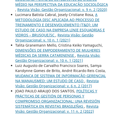
MÉDIO NA PERSPECTIVA DA EDUCAÇÃO SOCIOLÓGICA
,
Revista Visão: Gestão Organizacional: v. 9 n. 2 (2020)
Lucimara Batista Cabral, Josely Cristiane Rosa,
A
METODOLOGIA DISC APLICADA AO PROCESSO DE
TREINAMENTO E DESENVOLVIMENTO (T&D): UM
ESTUDO DE CASO NA EMPRESA LINIE ESQUADRIAS E
VIDROS – BRUSQUE/SC
,
Revista Visão: Gestão
Organizacional: v. 10 n. 1 (2021)
Talita Granemann Mello, Cristina Keiko Yamaguchi,
DIMENSÕES DE EMPODERAMENTO DE MULHERES
MÉDICAS DA SERRA CATARINENSE
,
Revista Visão:
Gestão Organizacional: v. 10 n. 1 (2021)
Luiz Augusto de Carvalho Francisco Soares, Samya
Karolynne Gomes de Brito, André Ricardo Reis Costa,
MUDANÇA DE SISTEMA DE INFORMAÇÃO GERENCIAL
NA MANAUSMED: UM ESTUDO DE CASO
,
Revista
Visão: Gestão Organizacional: v. 6 n. 2 (2017)
JOAO PAULO ARAUJO DOS SANTOS,
POLÍTICAS Y
PRÁCTICAS DE GESTIÓN DE PERSONAS Y
COMPROMISO ORGANIZACIONAL: UNA REVISIÓN
SISTEMÁTICA EN REVISTAS BRASILEÑAS
,
Revista
Visão: Gestão Organizacional: v. 11 n. 2 (2022)