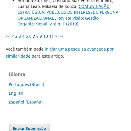
Adriana Sturmer, Cristiano Max Pereira Pinheiro,
Luana Leão, Mikaela de Souza,
COMUNICAÇÃO
ESTRATÉGICA: PÚBLICOS DE INTERESSE E PERSONA
ORGANIZACIONAL
,
Revista Visão: Gestão
Organizacional: v. 8 n. 1 (2019)
<<
<
2
3
4
5
6
7
8
9
10
11
>
>>
Você também pode
iniciar uma pesquisa avançada por
similaridade
para este artigo.
Idioma
Português (Brasil)
English
Español (España)
Enviar Submissão