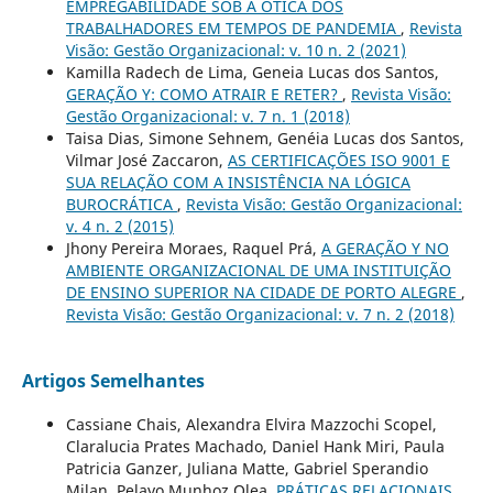
EMPREGABILIDADE SOB A ÓTICA DOS
TRABALHADORES EM TEMPOS DE PANDEMIA
,
Revista
Visão: Gestão Organizacional: v. 10 n. 2 (2021)
Kamilla Radech de Lima, Geneia Lucas dos Santos,
GERAÇÃO Y: COMO ATRAIR E RETER?
,
Revista Visão:
Gestão Organizacional: v. 7 n. 1 (2018)
Taisa Dias, Simone Sehnem, Genéia Lucas dos Santos,
Vilmar José Zaccaron,
AS CERTIFICAÇÕES ISO 9001 E
SUA RELAÇÃO COM A INSISTÊNCIA NA LÓGICA
BUROCRÁTICA
,
Revista Visão: Gestão Organizacional:
v. 4 n. 2 (2015)
Jhony Pereira Moraes, Raquel Prá,
A GERAÇÃO Y NO
AMBIENTE ORGANIZACIONAL DE UMA INSTITUIÇÃO
DE ENSINO SUPERIOR NA CIDADE DE PORTO ALEGRE
,
Revista Visão: Gestão Organizacional: v. 7 n. 2 (2018)
Artigos Semelhantes
Cassiane Chais, Alexandra Elvira Mazzochi Scopel,
Claralucia Prates Machado, Daniel Hank Miri, Paula
Patricia Ganzer, Juliana Matte, Gabriel Sperandio
Milan, Pelayo Munhoz Olea,
PRÁTICAS RELACIONAIS,