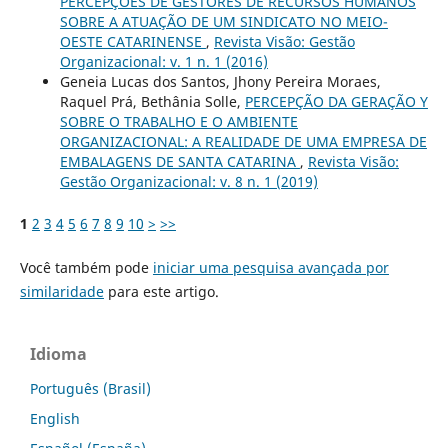
PERCEPÇÕES DE GESTORES DE RECURSOS HUMANOS
SOBRE A ATUAÇÃO DE UM SINDICATO NO MEIO-
OESTE CATARINENSE
,
Revista Visão: Gestão
Organizacional: v. 1 n. 1 (2016)
Geneia Lucas dos Santos, Jhony Pereira Moraes,
Raquel Prá, Bethânia Solle,
PERCEPÇÃO DA GERAÇÃO Y
SOBRE O TRABALHO E O AMBIENTE
ORGANIZACIONAL: A REALIDADE DE UMA EMPRESA DE
EMBALAGENS DE SANTA CATARINA
,
Revista Visão:
Gestão Organizacional: v. 8 n. 1 (2019)
1
2
3
4
5
6
7
8
9
10
>
>>
Você também pode
iniciar uma pesquisa avançada por
similaridade
para este artigo.
Idioma
Português (Brasil)
English