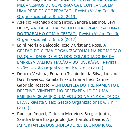
MECANISMOS DE GOVERNANÇA E CONFIANÇA EM
UMA REDE DE COOPERAÇÃO
,
Revista Visão: Gestão
Organizacional: v. 8 n. 2 (2019)
Adelcio Machado dos Santos, Sandra Balbinot, Levi
Hulse,
A RELAÇÃO DA PSICOLOGIA ORGANIZACIONAL
DO TRABALHO COM A GESTÃO
,
Revista Visão: Gestão
Organizacional: v. 6 n. 2 (2017)
Laini Merisio Dalcegio, Josely Cristiane Rosa,
A
GESTÃO DO CLIMA ORGANIZACIONAL NA PROMOÇÃO
DA QUALIDADE DE VIDA DOS COLABORADORES DA
EMPRESA DALFIOS FIAÇÃO – BOTUVERÁ/SC
,
Revista
Visão: Gestão Organizacional: v. 7 n. 2 (2018)
Debora Vestena, Eduarda Tschiedel da Silva, Luciana
Davi Traverso, Kamila Frizzo, Luana Inês Damke,
Gabriela Rossato,
A INFLUÊNCIA DO TREINAMENTO E
DESENVOLVIMENTO NO DESEMPENHO DE UMA
EMPRESA DE VAREJO: UM ESTUDO NA ENY CALÇADOS
LTDA
,
Revista Visão: Gestão Organizacional: v. 7 n. 1
(2018)
Rodrigo Regert, Gilberto Medeiros Borges Junior,
Sandra Mara Bragagnolo, Joel Haroldo Baade,
A
IMPORTÂNCIA DOS INDICADORES ECONÔMICOS,