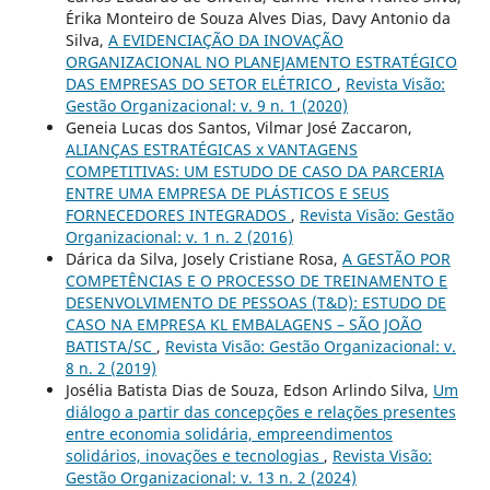
Érika Monteiro de Souza Alves Dias, Davy Antonio da
Silva,
A EVIDENCIAÇÃO DA INOVAÇÃO
ORGANIZACIONAL NO PLANEJAMENTO ESTRATÉGICO
DAS EMPRESAS DO SETOR ELÉTRICO
,
Revista Visão:
Gestão Organizacional: v. 9 n. 1 (2020)
Geneia Lucas dos Santos, Vilmar José Zaccaron,
ALIANÇAS ESTRATÉGICAS x VANTAGENS
COMPETITIVAS: UM ESTUDO DE CASO DA PARCERIA
ENTRE UMA EMPRESA DE PLÁSTICOS E SEUS
FORNECEDORES INTEGRADOS
,
Revista Visão: Gestão
Organizacional: v. 1 n. 2 (2016)
Dárica da Silva, Josely Cristiane Rosa,
A GESTÃO POR
COMPETÊNCIAS E O PROCESSO DE TREINAMENTO E
DESENVOLVIMENTO DE PESSOAS (T&D): ESTUDO DE
CASO NA EMPRESA KL EMBALAGENS – SÃO JOÃO
BATISTA/SC
,
Revista Visão: Gestão Organizacional: v.
8 n. 2 (2019)
Josélia Batista Dias de Souza, Edson Arlindo Silva,
Um
diálogo a partir das concepções e relações presentes
entre economia solidária, empreendimentos
solidários, inovações e tecnologias
,
Revista Visão:
Gestão Organizacional: v. 13 n. 2 (2024)