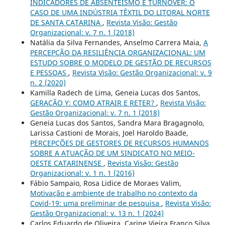
INDICADORES DE ABSENTEÍSMO E TURNOVER: O
CASO DE UMA INDÚSTRIA TÊXTIL DO LITORAL NORTE
DE SANTA CATARINA
,
Revista Visão: Gestão
Organizacional: v. 7 n. 1 (2018)
Natália da Silva Fernandes, Anselmo Carrera Maia,
A
PERCEPÇÃO DA RESILIÊNCIA ORGANIZACIONAL: UM
ESTUDO SOBRE O MODELO DE GESTÃO DE RECURSOS
E PESSOAS
,
Revista Visão: Gestão Organizacional: v. 9
n. 2 (2020)
Kamilla Radech de Lima, Geneia Lucas dos Santos,
GERAÇÃO Y: COMO ATRAIR E RETER?
,
Revista Visão:
Gestão Organizacional: v. 7 n. 1 (2018)
Geneia Lucas dos Santos, Sandra Mara Bragagnolo,
Larissa Castioni de Morais, Joel Haroldo Baade,
PERCEPÇÕES DE GESTORES DE RECURSOS HUMANOS
SOBRE A ATUAÇÃO DE UM SINDICATO NO MEIO-
OESTE CATARINENSE
,
Revista Visão: Gestão
Organizacional: v. 1 n. 1 (2016)
Fábio Sampaio, Rosa Lidice de Moraes Valim,
Motivação e ambiente de trabalho no contexto da
Covid-19: uma preliminar de pesquisa
,
Revista Visão:
Gestão Organizacional: v. 13 n. 1 (2024)
Carlos Eduardo de Oliveira, Carine Vieira Franco Silva,