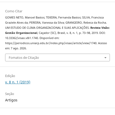
Como Citar
GOMES NETO, Manoel Bastos; TEXEIRA, Fernanda Bastos; SILVA, Francisca
Graziele Alves da; PEREIRA, Vanessa da Silva; GRANGEIRO, Rebeca da Rocha.
UM ESTUDO DE CLIMA ORGANIZACIONAL E SUAS APLICAÇÕES.
Revista Visão:
Gestão Organizacional
, Caçador (SC), Brasil, v. 8, n. 1, p. 73–98, 2019. DOI:
10.33362/visao.v8i1.1740. Disponível em:
https://periodicos.uniarp.edu.br/index.php/visao/article/view/1740. Acesso
em: 7 ago. 2026.
Fomatos de Citação
Edição
v. 8 n. 1 (2019)
Seção
Artigos