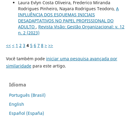
Laura Evlyn Costa Oliveira, Frederico Miranda
Rodrigues Pinheiro, Nayara Rodrigues Teodoro,
A
INFLUÊNCIA DOS ESQUEMAS INICIAIS
DESADAPTATIVOS NO PAPEL PROFISSIONAL DO
ADULTO
,
Revista Visão: Gestão Organizacional: v. 12
n. 2 (2023)
<<
<
1
2
3
4
5
6
7
8
>
>>
Você também pode
iniciar uma pesquisa avançada por
similaridade
para este artigo.
Idioma
Português (Brasil)
English
Español (España)