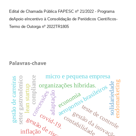
Edital de Chamada Pública FAPESC nº 21/2022
-
Programa
de
Apoio e
Incentivo à Consolidação de Periódicos
Científicos
-
Termo de Outorga nº
2022TR1805
Palavras-chave
micro e pequena empresa
compliance
setor gastronômico
gestão de carreiras
endomarketing
solidariedade
organizações híbridas.
aeroportos brasileiros
lean startup
concessões
adaptação
economia
teste de controle
gestão da inovação
covid-19.
contabilidade
gestão de riscos
inflação