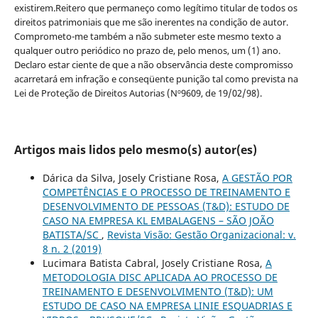
existirem.Reitero que permaneço como legítimo titular de todos os
direitos patrimoniais que me são inerentes na condição de autor.
Comprometo-me também a não submeter este mesmo texto a
qualquer outro periódico no prazo de, pelo menos, um (1) ano.
Declaro estar ciente de que a não observância deste compromisso
acarretará em infração e conseqüente punição tal como prevista na
Lei de Proteção de Direitos Autorias (Nº9609, de 19/02/98).
Artigos mais lidos pelo mesmo(s) autor(es)
Dárica da Silva, Josely Cristiane Rosa,
A GESTÃO POR
COMPETÊNCIAS E O PROCESSO DE TREINAMENTO E
DESENVOLVIMENTO DE PESSOAS (T&D): ESTUDO DE
CASO NA EMPRESA KL EMBALAGENS – SÃO JOÃO
BATISTA/SC
,
Revista Visão: Gestão Organizacional: v.
8 n. 2 (2019)
Lucimara Batista Cabral, Josely Cristiane Rosa,
A
METODOLOGIA DISC APLICADA AO PROCESSO DE
TREINAMENTO E DESENVOLVIMENTO (T&D): UM
ESTUDO DE CASO NA EMPRESA LINIE ESQUADRIAS E