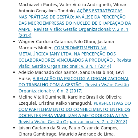
Machiavelli Pontes, Valter Vitório Andrighetti, Vilmar
Antonio Gonçalves Tondolo,
AÇÕES ESTRATÉGICAS
NAS PRÁTICAS DE GESTÃO: ANÁLISE DA PERCEPÇÃO
DAS MICROEMPRESAS DO NÚCLEO DE CHAPEAÇÃO DA
AMPE
,
Revista Visão: Gestão Organizacional: v. 2 n. 1
(2013)
Wagner Cardoso Catarina, Nilo Otani, Jactania
Marques Muller,
COMPROMETIMENTO NA
METALÚRGICA IANY LTDA. NA PERCEPÇÃO DOS
COLABORADORES VINCULADOS À PRODUÇÃO
,
Revista
Visão: Gestão Organizacional: v. 3 n. 1 (2014)
Adelcio Machado dos Santos, Sandra Balbinot, Levi
Hulse,
A RELAÇÃO DA PSICOLOGIA ORGANIZACIONAL
DO TRABALHO COM A GESTÃO
,
Revista Visão: Gestão
Organizacional: v. 6 n. 2 (2017)
Meline Vitali Duminelli, Karoline Brasil de Oliveira
Ezequiel, Cristina Keiko Yamaguchi,
PERSPECTIVAS DO
COMPARTILHAMENTO DO CONHECIMENTO ENTRE OS
DOCENTES PARA VIABILIZAR A METODOLOGIA ATIVA
,
Revista Visão: Gestão Organizacional: v. 7 n. 2 (2018)
Jaison Caetano da Silva, Paulo Cezar de Campos,
Cinara Gambirage, Mauricio Andrade de Lima,