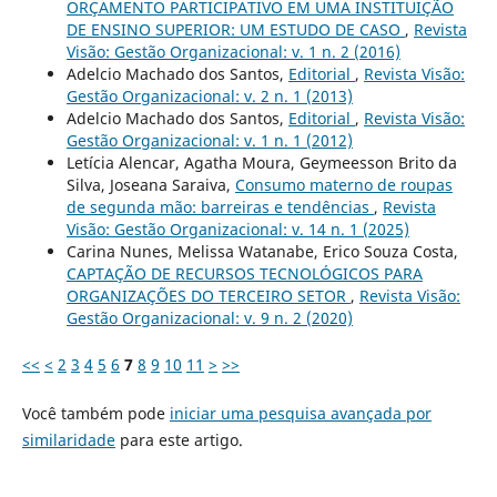
ORÇAMENTO PARTICIPATIVO EM UMA INSTITUIÇÃO
DE ENSINO SUPERIOR: UM ESTUDO DE CASO
,
Revista
Visão: Gestão Organizacional: v. 1 n. 2 (2016)
Adelcio Machado dos Santos,
Editorial
,
Revista Visão:
Gestão Organizacional: v. 2 n. 1 (2013)
Adelcio Machado dos Santos,
Editorial
,
Revista Visão:
Gestão Organizacional: v. 1 n. 1 (2012)
Letícia Alencar, Agatha Moura, Geymeesson Brito da
Silva, Joseana Saraiva,
Consumo materno de roupas
de segunda mão: barreiras e tendências
,
Revista
Visão: Gestão Organizacional: v. 14 n. 1 (2025)
Carina Nunes, Melissa Watanabe, Erico Souza Costa,
CAPTAÇÃO DE RECURSOS TECNOLÓGICOS PARA
ORGANIZAÇÕES DO TERCEIRO SETOR
,
Revista Visão:
Gestão Organizacional: v. 9 n. 2 (2020)
<<
<
2
3
4
5
6
7
8
9
10
11
>
>>
Você também pode
iniciar uma pesquisa avançada por
similaridade
para este artigo.