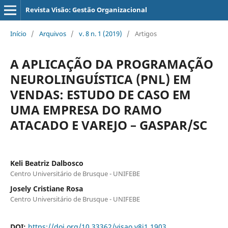
Revista Visão: Gestão Organizacional
Início
/
Arquivos
/
v. 8 n. 1 (2019)
/
Artigos
A APLICAÇÃO DA PROGRAMAÇÃO
NEUROLINGUÍSTICA (PNL) EM
VENDAS: ESTUDO DE CASO EM
UMA EMPRESA DO RAMO
ATACADO E VAREJO – GASPAR/SC
Keli Beatriz Dalbosco
Centro Universitário de Brusque - UNIFEBE
Josely Cristiane Rosa
Centro Universitário de Brusque - UNIFEBE
DOI:
https://doi.org/10.33362/visao.v8i1.1903