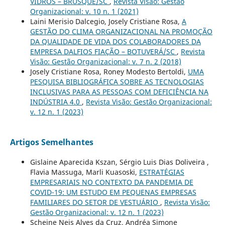
VIDROS – BRUSQUE/SC
,
Revista Visão: Gestão
Organizacional: v. 10 n. 1 (2021)
Laini Merisio Dalcegio, Josely Cristiane Rosa,
A
GESTÃO DO CLIMA ORGANIZACIONAL NA PROMOÇÃO
DA QUALIDADE DE VIDA DOS COLABORADORES DA
EMPRESA DALFIOS FIAÇÃO – BOTUVERÁ/SC
,
Revista
Visão: Gestão Organizacional: v. 7 n. 2 (2018)
Josely Cristiane Rosa, Roney Modesto Bertoldi,
UMA
PESQUISA BIBLIOGRÁFICA SOBRE AS TECNOLOGIAS
INCLUSIVAS PARA AS PESSOAS COM DEFICIÊNCIA NA
INDÚSTRIA 4.0
,
Revista Visão: Gestão Organizacional:
v. 12 n. 1 (2023)
Artigos Semelhantes
Gislaine Aparecida Kszan, Sérgio Luis Dias Doliveira ,
Flavia Massuga, Marli Kuasoski,
ESTRATÉGIAS
EMPRESARIAIS NO CONTEXTO DA PANDEMIA DE
COVID-19: UM ESTUDO EM PEQUENAS EMPRESAS
FAMILIARES DO SETOR DE VESTUÁRIO
,
Revista Visão:
Gestão Organizacional: v. 12 n. 1 (2023)
Scheine Neis Alves da Cruz, Andréa Simone