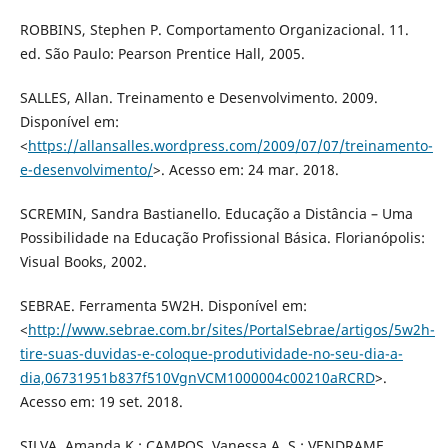
ROBBINS, Stephen P. Comportamento Organizacional. 11.
ed. São Paulo: Pearson Prentice Hall, 2005.
SALLES, Allan. Treinamento e Desenvolvimento. 2009.
Disponível em:
<
https://allansalles.wordpress.com/2009/07/07/treinamento-
e-desenvolvimento/
>. Acesso em: 24 mar. 2018.
SCREMIN, Sandra Bastianello. Educação a Distância – Uma
Possibilidade na Educação Profissional Básica. Florianópolis:
Visual Books, 2002.
SEBRAE. Ferramenta 5W2H. Disponível em:
<
http://www.sebrae.com.br/sites/PortalSebrae/artigos/5w2h-
tire-suas-duvidas-e-coloque-produtividade-no-seu-dia-a-
dia,06731951b837f510VgnVCM1000004c00210aRCRD
>.
Acesso em: 19 set. 2018.
SILVA, Amanda K.; CAMPOS, Vanessa A. S.; VENDRAME,