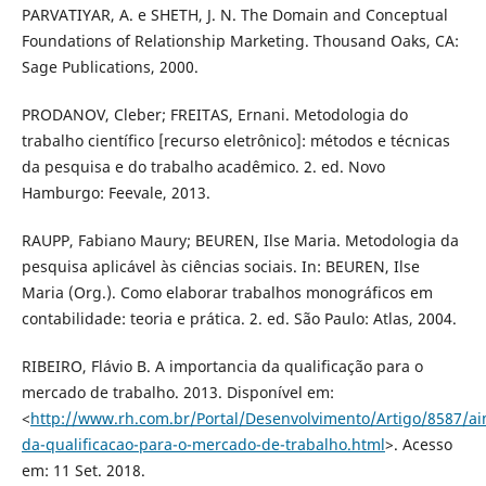
PARVATIYAR, A. e SHETH, J. N. The Domain and Conceptual
Foundations of Relationship Marketing. Thousand Oaks, CA:
Sage Publications, 2000.
PRODANOV, Cleber; FREITAS, Ernani. Metodologia do
trabalho científico [recurso eletrônico]: métodos e técnicas
da pesquisa e do trabalho acadêmico. 2. ed. Novo
Hamburgo: Feevale, 2013.
RAUPP, Fabiano Maury; BEUREN, Ilse Maria. Metodologia da
pesquisa aplicável às ciências sociais. In: BEUREN, Ilse
Maria (Org.). Como elaborar trabalhos monográficos em
contabilidade: teoria e prática. 2. ed. São Paulo: Atlas, 2004.
RIBEIRO, Flávio B. A importancia da qualificação para o
mercado de trabalho. 2013. Disponível em:
<
http://www.rh.com.br/Portal/Desenvolvimento/Artigo/8587/ai
da-qualificacao-para-o-mercado-de-trabalho.html
>. Acesso
em: 11 Set. 2018.