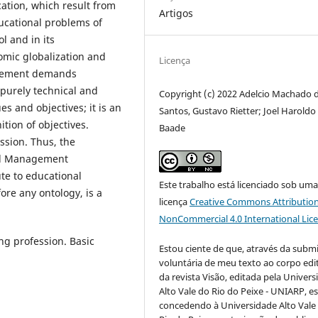
ucation, which result from
Artigos
ducational problems of
l and in its
omic globalization and
Licença
agement demands
a purely technical and
Copyright (c) 2022 Adelcio Machado 
es and objectives; it is an
Santos, Gustavo Rietter; Joel Haroldo
ition of objectives.
Baade
ssion. Thus, the
ool Management
ute to educational
Este trabalho está licenciado sob um
re any ontology, is a
licença
Creative Commons Attribution
NonCommercial 4.0 International Lic
g profession. Basic
Estou ciente de que, através da subm
voluntária de meu texto ao corpo edit
da revista Visão, editada pela Univer
Alto Vale do Rio do Peixe - UNIARP, e
concedendo à Universidade Alto Vale