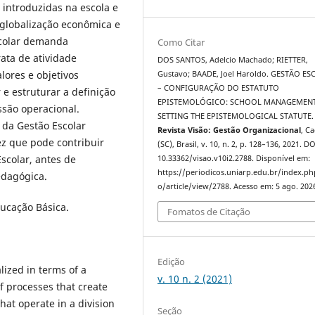
 introduzidas na escola e
 globalização econômica e
scolar demanda
Como Citar
rata de atividade
DOS SANTOS, Adelcio Machado; RIETTER,
lores e objetivos
Gustavo; BAADE, Joel Haroldo. GESTÃO E
– CONFIGURAÇÃO DO ESTATUTO
 e estruturar a definição
EPISTEMOLÓGICO: SCHOOL MANAGEMENT
ssão operacional.
SETTING THE EPISTEMOLOGICAL STATUTE.
 da Gestão Escolar
Revista Visão: Gestão Organizacional
, C
z que pode contribuir
(SC), Brasil, v. 10, n. 2, p. 128–136, 2021. DO
scolar, antes de
10.33362/visao.v10i2.2788. Disponível em:
https://periodicos.uniarp.edu.br/index.ph
edagógica.
o/article/view/2788. Acesso em: 5 ago. 202
ducação Básica.
Fomatos de Citação
Edição
ized in terms of a
v. 10 n. 2 (2021)
f processes that create
hat operate in a division
Seção