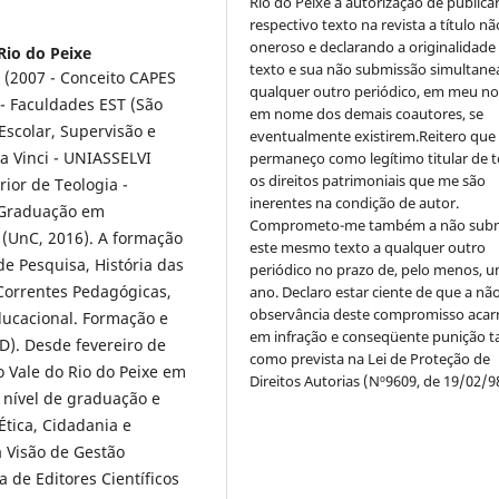
Rio do Peixe a autorização de publica
respectivo texto na revista a título nã
oneroso e declarando a originalidade
Rio do Peixe
texto e sua não submissão simultane
 (2007 - Conceito CAPES
qualquer outro periódico, em meu n
 - Faculdades EST (São
em nome dos demais coautores, se
Escolar, Supervisão e
eventualmente existirem.Reitero que
a Vinci - UNIASSELVI
permaneço como legítimo titular de 
os direitos patrimoniais que me são
ior de Teologia -
inerentes na condição de autor.
. Graduação em
Comprometo-me também a não sub
 (UnC, 2016). A formação
este mesmo texto a qualquer outro
de Pesquisa, História das
periódico no prazo de, pelo menos, u
 Correntes Pedagógicas,
ano. Declaro estar ciente de que a nã
observância deste compromisso acar
Educacional. Formação e
em infração e conseqüente punição ta
D). Desde fevereiro de
como prevista na Lei de Proteção de
o Vale do Rio do Peixe em
Direitos Autorias (Nº9609, de 19/02/9
 nível de graduação e
tica, Cidadania e
a Visão de Gestão
 de Editores Científicos