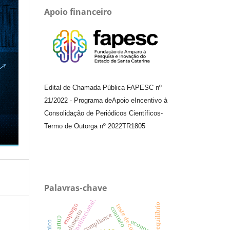
Apoio financeiro
Edital de Chamada Pública FAPESC nº
21/2022
-
Programa de
Apoio e
Incentivo à
Consolidação de Periódicos
Científicos
-
Termo de Outorga nº
2022TR1805
Palavras-chave
teoria institucional.
emprego
teste de controle
contrato
atendimento
compliance
economia