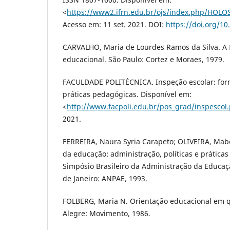
<
https://www2.ifrn.edu.br/ojs/index.php/HOLOS
Acesso em: 11 set. 2021. DOI:
https://doi.org/1
CARVALHO, Maria de Lourdes Ramos da Silva. A 
educacional. São Paulo: Cortez e Moraes, 1979.
FACULDADE POLITÉCNICA. Inspeção escolar: for
práticas pedagógicas. Disponível em:
<
http://www.facpoli.edu.br/pos_grad/inspescol
2021.
FERREIRA, Naura Syria Carapeto; OLIVEIRA, Mabel
da educação: administração, políticas e práticas
Simpósio Brasileiro da Administração da Educação
de Janeiro: ANPAE, 1993.
FOLBERG, Maria N. Orientação educacional em qu
Alegre: Movimento, 1986.