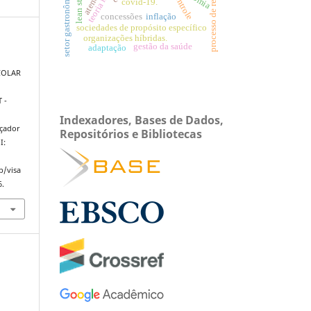
processo de reequilíbrio
lean startup
setor gastronômico
covid-19.
concessões
inflação
sociedades de propósito específico
organizações híbridas.
gestão da saúde
adaptação
SCOLAR
 -
Indexadores, Bases de Dados,
açador
Repositórios e Bibliotecas
I:
p/visa
6.