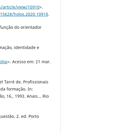
/article/view/10910
>.
0.15628/holos.2020.10910
.
função do orientador
mação, identidade e
.php
>. Acesso em: 21 mar.
 Tarré de. Profissionais
 da formação. In:
, 16., 1993. Anais... Rio
estão. 2. ed. Porto