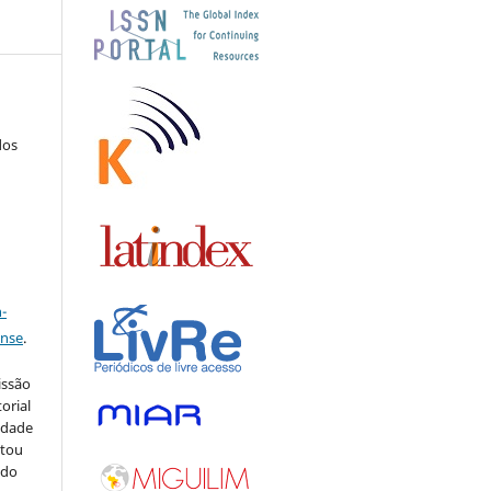
dos
a
-
ense
.
issão
orial
sidade
stou
 do