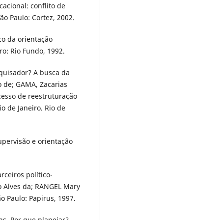
acional: conflito de
ão Paulo: Cortez, 2002.
co da orientação
ro: Rio Fundo, 1992.
squisador? A busca da
o de; GAMA, Zacarias
cesso de reestruturação
 de Janeiro. Rio de
upervisão e orientação
rceiros político-
no Alves da; RANGEL Mary
ão Paulo: Papirus, 1997.
s. Por que planejar?