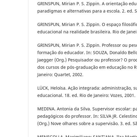
GRINSPUN, Mirian P. S. Zippin. A orientação educ
paradigmas e alternativas para a escola. 2. ed. S
GRINSPUN, Mirian P. S. Zippin. O espaço filosófi
educacional na realidade brasileira. Rio de Janei
GRINSPUN, Mirian P. S. Zippin. Professor ou pe
formação do educador. In: SOUZA, Donaldo Bell
Jaegger (Org.) Pesquisador ou professor? O pro
dos cursos de pós-graduação em educação no Rio
Janeiro: Quartet, 2002.
LÜCK, Heloísa. Ação integrada: administração, s
educacional. 18. ed. Rio de Janeiro: Vozes, 2001.
MEDINA. Antonia da Silva. Supervisor escolar: pa
pedagógicos do professor. In: SILVA JR. Celesti
(Org.) Nove olhares sobre a supervisão. 3. ed. S
MENEGOLLA, Maximiliano; SANT’ANA, Ilza Martin