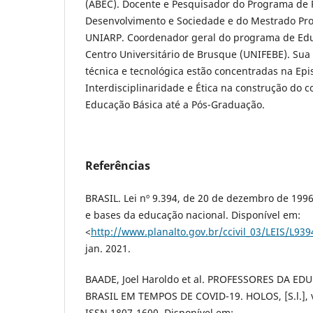
(ABEC). Docente e Pesquisador do Programa de
Desenvolvimento e Sociedade e do Mestrado Pro
UNIARP. Coordenador geral do programa de Edu
Centro Universitário de Brusque (UNIFEBE). Sua
técnica e tecnológica estão concentradas na Epi
Interdisciplinaridade e Ética na construção do 
Educação Básica até a Pós-Graduação.
Referências
BRASIL. Lei nº 9.394, de 20 de dezembro de 1996.
e bases da educação nacional. Disponível em:
<
http://www.planalto.gov.br/ccivil_03/LEIS/L93
jan. 2021.
BAADE, Joel Haroldo et al. PROFESSORES DA E
BRASIL EM TEMPOS DE COVID-19. HOLOS, [S.l.], v.
ISSN 1807-1600. Disponível em: