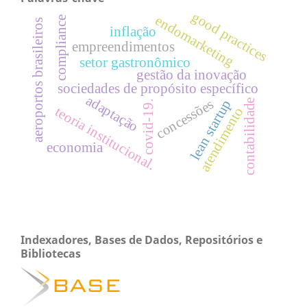
good practices
endomarketing
compliance
aeroportos brasileiros
inflação
empreendimentos
setor gastronômico
gestão da inovação
sociedades de propósito específico
adaptação
concessões
lean startup
contabilidade
covid-19.
teoria institucional.
atendimento
economia
Indexadores, Bases de Dados, Repositórios e
Bibliotecas