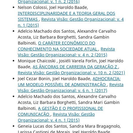
Organizacional: v. 1 n. 2 (2016)
Nelson Colossi, Joel Haroldo Baade,
INTERDISCIPLINARIDADE E A TEORIA GERAL DOS
SISTEMAS
,
Revista Visão: Gestão Organizacional: v. 4
n. 1 (2015)
Adelcio Machado dos Santos, Alexandre Carvalho
Acosta, Liz Barbara Borghetti, Sandra Gambin
Balbinoti,
O CARÁTER ECONÔMICO DO
CONHECIMENTO NA SOCIEDADE ATUAL
,
Revista
Visão: Gestão Organizacional: v. 4 n. 2 (2015)
Monique Chaicoski , Josiéli Varela Forlin, Joel Haroldo
Baade,
AS ÂNCORAS DE CARREIRA DA GERAÇÃO Z
,
Revista Visão: Gestão Organizacional: v. 10 n. 2 (2021)
Joel Cezar Bonin, Joel Haroldo Baade,
ADHOCRACIA:
UM MODELO POSSÍVEL DE ADMINISTRAÇÃO
,
Revista
Visão: Gestão Organizacional: v. 6 n. 1 (2017)
Adelcio Machado dos Santos, Alexandre Carvalho
Acosta, Liz Barbara Borghetti, Sandra Mari Gambin
Balbinoti,
A GESTÃO E O PROFISSIONAL DE
COMUNICAÇÃO
,
Revista Visão: Gestão
Organizacional: v. 4 n. 1 (2015)
Geneia Lucas dos Santos, Sandra Mara Bragagnolo,
Larissa Castioni de Morais, Joel Haroldo Baade,