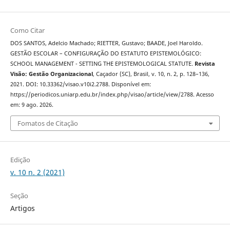
Como Citar
DOS SANTOS, Adelcio Machado; RIETTER, Gustavo; BAADE, Joel Haroldo.
GESTÃO ESCOLAR – CONFIGURAÇÃO DO ESTATUTO EPISTEMOLÓGICO:
SCHOOL MANAGEMENT - SETTING THE EPISTEMOLOGICAL STATUTE.
Revista
Visão: Gestão Organizacional
, Caçador (SC), Brasil, v. 10, n. 2, p. 128–136,
2021. DOI: 10.33362/visao.v10i2.2788. Disponível em:
https://periodicos.uniarp.edu.br/index.php/visao/article/view/2788. Acesso
em: 9 ago. 2026.
Fomatos de Citação
Edição
v. 10 n. 2 (2021)
Seção
Artigos