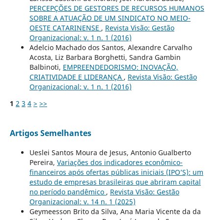
PERCEPÇÕES DE GESTORES DE RECURSOS HUMANOS
SOBRE A ATUAÇÃO DE UM SINDICATO NO MEIO-
OESTE CATARINENSE
,
Revista Visão: Gestão
Organizacional: v. 1 n. 1 (2016)
Adelcio Machado dos Santos, Alexandre Carvalho
Acosta, Liz Barbara Borghetti, Sandra Gambin
Balbinoti,
EMPREENDEDORISMO: INOVAÇÃO,
CRIATIVIDADE E LIDERANÇA
,
Revista Visão: Gestão
Organizacional: v. 1 n. 1 (2016)
1
2
3
4
>
>>
Artigos Semelhantes
Ueslei Santos Moura de Jesus, Antonio Gualberto
Pereira,
Variações dos indicadores econômico-
financeiros após ofertas públicas iniciais (IPO’S): um
estudo de empresas brasileiras que abriram capital
no período pandêmico
,
Revista Visão: Gestão
Organizacional: v. 14 n. 1 (2025)
Geymeesson Brito da Silva, Ana Maria Vicente da da