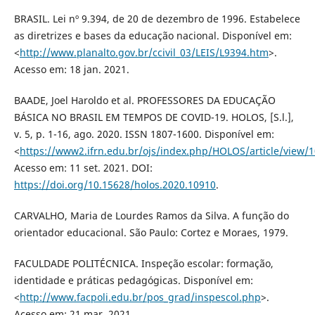
BRASIL. Lei nº 9.394, de 20 de dezembro de 1996. Estabelece
as diretrizes e bases da educação nacional. Disponível em:
<
http://www.planalto.gov.br/ccivil_03/LEIS/L9394.htm
>.
Acesso em: 18 jan. 2021.
BAADE, Joel Haroldo et al. PROFESSORES DA EDUCAÇÃO
BÁSICA NO BRASIL EM TEMPOS DE COVID-19. HOLOS, [S.l.],
v. 5, p. 1-16, ago. 2020. ISSN 1807-1600. Disponível em:
<
https://www2.ifrn.edu.br/ojs/index.php/HOLOS/article/view/
Acesso em: 11 set. 2021. DOI:
https://doi.org/10.15628/holos.2020.10910
.
CARVALHO, Maria de Lourdes Ramos da Silva. A função do
orientador educacional. São Paulo: Cortez e Moraes, 1979.
FACULDADE POLITÉCNICA. Inspeção escolar: formação,
identidade e práticas pedagógicas. Disponível em:
<
http://www.facpoli.edu.br/pos_grad/inspescol.php
>.
Acesso em: 21 mar. 2021.