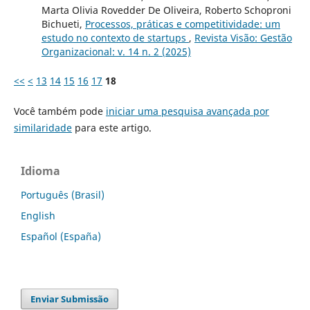
Marta Olivia Rovedder De Oliveira, Roberto Schoproni
Bichueti,
Processos, práticas e competitividade: um
estudo no contexto de startups
,
Revista Visão: Gestão
Organizacional: v. 14 n. 2 (2025)
<<
<
13
14
15
16
17
18
Você também pode
iniciar uma pesquisa avançada por
similaridade
para este artigo.
Idioma
Português (Brasil)
English
Español (España)
Enviar Submissão