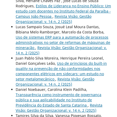
Silva, Herlane Chaves Paz , José Lucas de Souza
Rodrigues,
Estilos de Liderança no Ensino Público: Um
estudo com docentes no Instituto Federal da Paraíba -
Campus João Pessoa
,
Revista Visão: Gestão
Organizacional: v. 14 n. 2 (2025)
Lucas Sampaio Souza, Josué Leal Moura Dantas,
Bibiana Melo Ramborger, Marcelo da Costa Borba,
Uso de sistemas ERP para a automação de processos
administrativos no setor de reformas de máquinas de
mineração
,
Revista Visão: Gestão Organizacional: v.
14 n. 2 (2025)
Juan Pablo Silva Moreira, Henrique Pereira Leonel,
Daniel Gonçalves Leão,
Uso de princípios do built-in
quality na prevenção de não conformidades nos
componentes elétricos em sidecars: um estudo no
setor metalomecânico
,
Revista Visão: Gestão
Organizacional: v. 14 n. 2 (2025)
Daniel Noebauer, Carolina Klein Padilha,
Transparência como instrumento de governança
pública e sua aplicabilidade no Instituto de
Previdência do Estado de Santa Catarina
,
Revista
Visão: Gestão Organizacional: v. 14 n. 2 (2025)
Tamires Silva da Silva, Vanessa Piovesan Rossato,