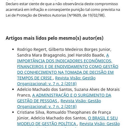
Declaro estar ciente de que a não observância deste compromisso
acarretará em infração e conseqüente punição tal como prevista na
Lei de Proteção de Direitos Autorias (Nº9609, de 19/02/98).
Artigos mais lidos pelo mesmo(s) autor(es)
Rodrigo Regert, Gilberto Medeiros Borges Junior,
Sandra Mara Bragagnolo, Joel Haroldo Baade,
A
IMPORTÂNCIA DOS INDICADORES ECONÔMICOS,
FINANCEIROS E DE ENDIVIDAMENTO COMO GESTÃO
DO CONHECIMENTO NA TOMADA DE DECISÃO EM
TEMPOS DE CRISE
,
Revista Visão: Gestão
Organizacional: v. 7 n. 2 (2018)
Adelcio Machado dos Santos, Suzana Alves de Morais
Franco,
A ADMINISTRAÇÃO E O SURGIMENTO DA
GESTÃO DE PESSOAS
,
Revista Visão: Gestão
Organizacional: v. 7 n. 2 (2018)
Cristiane Silva, Romualdo Theophanes de França
Júnior, Adelcio Machado dos Santos,
O BRASIL E SEU
MODELO DE GESTÃO POLÍTICA
,
Revista Visão: Gestão