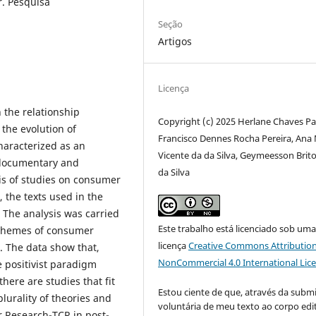
. Pesquisa
Seção
Artigos
Licença
 the relationship
Copyright (c) 2025 Herlane Chaves Pa
the evolution of
Francisco Dennes Rocha Pereira, Ana 
haracterized as an
Vicente da da Silva, Geymeesson Brit
h documentary and
da Silva
sis of studies on consumer
 the texts used in the
The analysis was carried
Este trabalho está licenciado sob um
 themes of consumer
licença
Creative Commons Attribution
 The data show that,
NonCommercial 4.0 International Lic
e positivist paradigm
ere are studies that fit
Estou ciente de que, através da subm
lurality of theories and
voluntária de meu texto ao corpo edit
 Research-TCR in post-