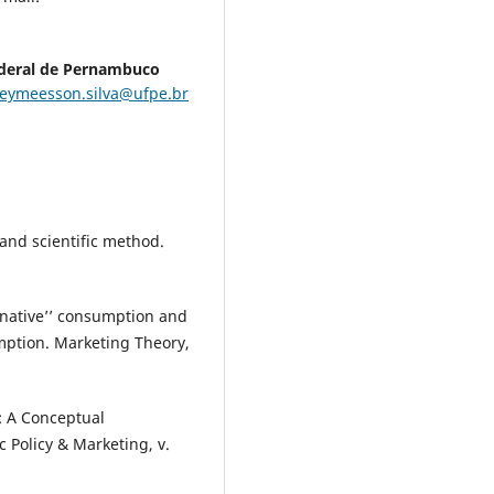
ederal de Pernambuco
eymeesson.silva@ufpe.br
and scientific method.
rnative’’ consumption and
mption. Marketing Theory,
: A Conceptual
c Policy & Marketing, v.