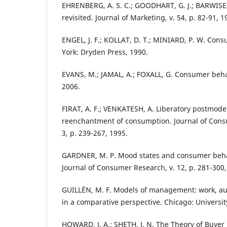
EHRENBERG, A. S. C.; GOODHART, G. J.; BARWISE,
revisited. Journal of Marketing, v. 54, p. 82-91, 1
ENGEL, J. F.; KOLLAT, D. T.; MINIARD, P. W. Con
York: Dryden Press, 1990.
EVANS, M.; JAMAL, A.; FOXALL, G. Consumer beha
2006.
FIRAT, A. F.; VENKATESH, A. Liberatory postmod
reenchantment of consumption. Journal of Consu
3, p. 239-267, 1995.
GARDNER, M. P. Mood states and consumer behavi
Journal of Consumer Research, v. 12, p. 281-300,
GUILLÉN, M. F. Models of management: work, aut
in a comparative perspective. Chicago: Universit
HOWARD, J. A.; SHETH, J. N. The Theory of Buyer