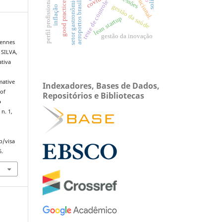
aeroportos brasileiros
setor gastronômico
perfil profissional
good practices
teste de controle
gestão da saúde
inflação
lean startup
gestão da inovação
Dennes
 SILVA,
tiva
mative
Indexadores, Bases de Dados,
 of
Repositórios e Bibliotecas
o
 n. 1,
p/visa
6.