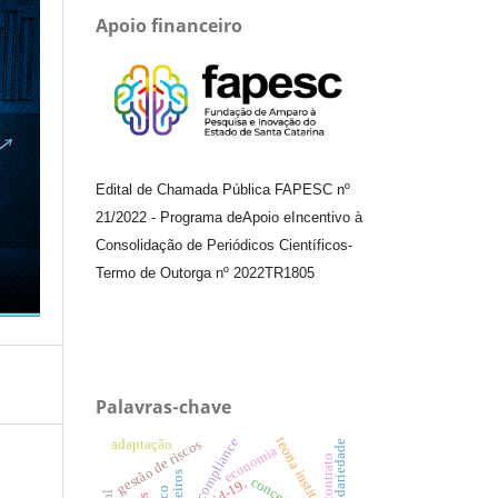
Apoio financeiro
Edital de Chamada Pública FAPESC nº
21/2022
-
Programa de
Apoio e
Incentivo à
Consolidação de Periódicos
Científicos
-
Termo de Outorga nº
2022TR1805
Palavras-chave
teoria institucional.
compliance
adaptação
gestão de riscos
solidariedade
economia
contrato
concessões
covid-19.