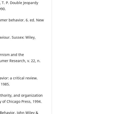
 T. P. Double Jeopardy
990.
sumer behavior. 6. ed. New
viour. Sussex: Wiley,
ernism and the
mer Research, v. 22, n.
or: a critical review.
 1985.
hority, and organization
y of Chicago Press, 1994.
 Behavior. John Wiley &