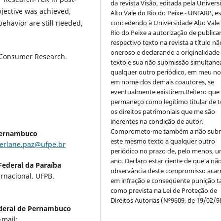
da revista Visão, editada pela Univer
bjective was achieved,
Alto Vale do Rio do Peixe - UNIARP, e
ehavior are still needed,
concedendo à Universidade Alto Vale
Rio do Peixe a autorização de publica
respectivo texto na revista a título nã
oneroso e declarando a originalidade
 Consumer Research.
texto e sua não submissão simultane
qualquer outro periódico, em meu n
em nome dos demais coautores, se
eventualmente existirem.Reitero que
permaneço como legítimo titular de 
os direitos patrimoniais que me são
inerentes na condição de autor.
Comprometo-me também a não sub
Pernambuco
este mesmo texto a qualquer outro
erlane.paz@ufpe.br
periódico no prazo de, pelo menos, u
ano. Declaro estar ciente de que a nã
Federal da Paraíba
observância deste compromisso acar
rnacional. UFPB.
em infração e conseqüente punição ta
como prevista na Lei de Proteção de
Direitos Autorias (Nº9609, de 19/02/9
deral de Pernambuco
mail: