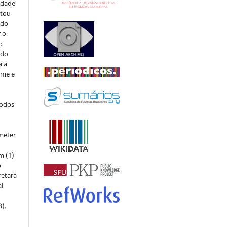
sidade
stou
 do
r o
o
 do
a a
ome e
todos
meter
m (1)
o
retará
l
8).