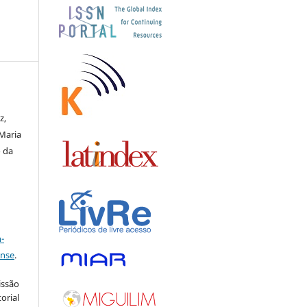
z,
Maria
o da
a
-
ense
.
issão
orial