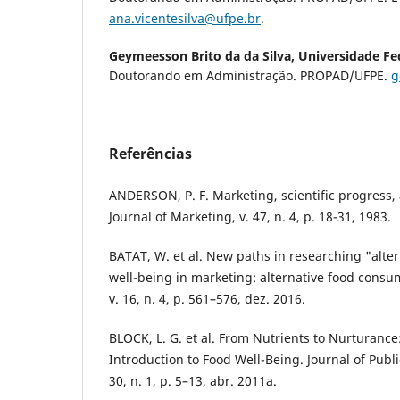
ana.vicentesilva@ufpe.br
.
Geymeesson Brito da da Silva,
Universidade F
Doutorando em Administração. PROPAD/UFPE.
g
Referências
ANDERSON, P. F. Marketing, scientific progress, 
Journal of Marketing, v. 47, n. 4, p. 18-31, 1983.
BATAT, W. et al. New paths in researching "alte
well-being in marketing: alternative food consu
v. 16, n. 4, p. 561–576, dez. 2016.
BLOCK, L. G. et al. From Nutrients to Nurturance
Introduction to Food Well-Being. Journal of Publi
30, n. 1, p. 5–13, abr. 2011a.