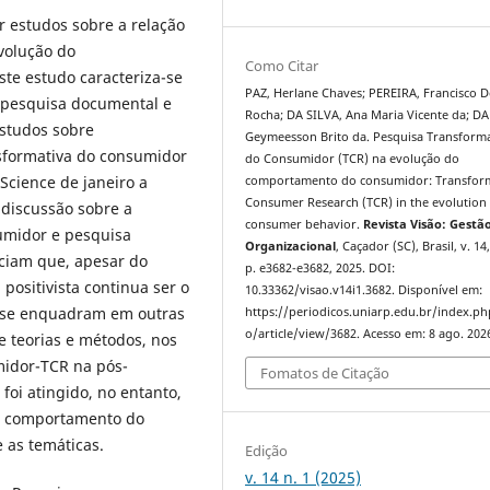
r estudos sobre a relação
volução do
Como Citar
e estudo caracteriza-se
PAZ, Herlane Chaves; PEREIRA, Francisco 
m pesquisa documental e
Rocha; DA SILVA, Ana Maria Vicente da; DA
estudos sobre
Geymeesson Brito da. Pesquisa Transforma
sformativa do consumidor
do Consumidor (TCR) na evolução do
Science de janeiro a
comportamento do consumidor: Transfor
Consumer Research (TCR) in the evolution
 discussão sobre a
consumer behavior.
Revista Visão: Gestã
umidor e pesquisa
Organizacional
, Caçador (SC), Brasil, v. 14,
ciam que, apesar do
p. e3682-e3682, 2025. DOI:
positivista continua ser o
10.33362/visao.v14i1.3682. Disponível em:
 se enquadram em outras
https://periodicos.uniarp.edu.br/index.ph
o/article/view/3682. Acesso em: 8 ago. 202
e teorias e métodos, nos
midor-TCR na pós-
Fomatos de Citação
foi atingido, no entanto,
 o comportamento do
 as temáticas.
Edição
v. 14 n. 1 (2025)