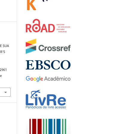
E SUA
R’S
.2961
de