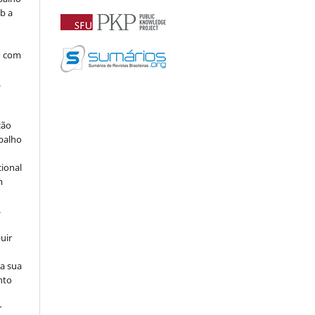
b a
o com
.
ção
abalho
cional
m
.
uir
na sua
nto
r