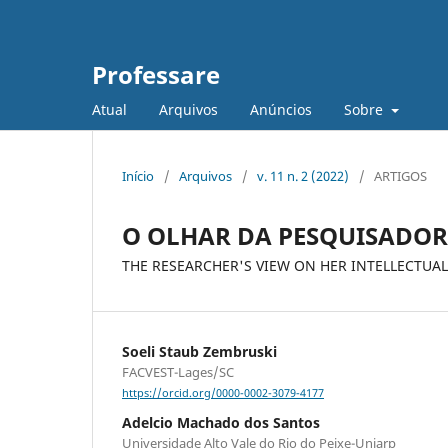
Professare
Atual
Arquivos
Anúncios
Sobre
Início
/
Arquivos
/
v. 11 n. 2 (2022)
/
ARTIGOS
O OLHAR DA PESQUISADOR
THE RESEARCHER'S VIEW ON HER INTELLECTUA
Soeli Staub Zembruski
FACVEST-Lages/SC
https://orcid.org/0000-0002-3079-4177
Adelcio Machado dos Santos
Universidade Alto Vale do Rio do Peixe-Uniarp