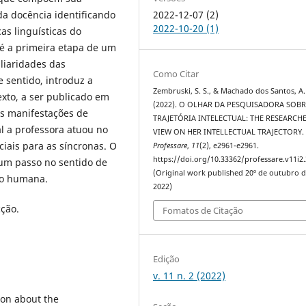
2022-12-07 (2)
da docência identificando
2022-10-20 (1)
as linguísticas do
o é a primeira etapa de um
uliaridades das
Como Citar
 sentido, introduz a
Zembruski, S. S., & Machado dos Santos, A.
xto, a ser publicado em
(2022). O OLHAR DA PESQUISADORA SOBR
as manifestações de
TRAJETÓRIA INTELECTUAL: THE RESEARCHE
 a professora atuou no
VIEW ON HER INTELLECTUAL TRAJECTORY.
iais para as síncronas. O
Professare
,
11
(2), e2961-e2961.
https://doi.org/10.33362/professare.v11i2
 um passo no sentido de
(Original work published 20º de outubro 
ão humana.
2022)
ção.
Fomatos de Citação
Edição
v. 11 n. 2 (2022)
tion about the