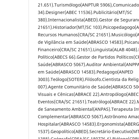
21.651).Turismólogo(ANPTUR 5906),Comunicador
34).Designer(ABEC 11536).Publicitário(MT/SC
380).Internacionalista(ABED).Gestor de Segura
21651).Historiador(MT/SC 103).Psicopedagogo(
Recursos Humanos(CRA/SC 21651).Musicólogo(
de Vigilância em Saúde(ABRASCO 14583).Psicana
Financeiro(CRA/SC 21651).Linguista(ALAB 4048).
Político(ABECS 66).Gestor de Partidos Políticos(
Saúde(ABRASCO 5067).Auditor Ambiental(ANPPA
em Saúde(ABRASCO 14583).Pedagogo(ANPED
3003).Teólogo(SOTER).Filósofo.Cientista da Reli
007).Agente Comunitário de Saúde(ABRASCO 5067
Visuais e Cênicas(ABRACE 22).Antropólogo(ABEC
Eventos(CRA/SC 21651).Teatrólogo(ABRACE 22).M
de Saneamento Ambiental(ANPAS).Terapeuta Int
Complementar(ABRASCO 5067).Astrônomo Amado
Hospitalar(ABRASCO 14583).Ergonomista(ABER
1537).Geopolítico(ABED).Secretário-Executivo(M
1388).Geógrafo(CREA/SC 180776-6).Biólogo(CRB