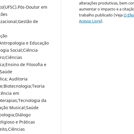
alterações produtivas, bem c
to(UFSC).Pós-Doutor em
aumentar o impacto e a citaçã
ções
trabalho publicado (Veja
O Efe
Acesso Livre
).
izacional;Gestão de
ação
;Antropologia e Educação
ogia Social;Ciência
ro;Ciências
ca;Ensino de Filosofia e
,Saúde
ica; Auditoria
e;Biotecnologia;Teoria
ocência em
oterapias;Tecnologia da
cação Musical;Saúde
pologia;Diálogo
ligioso e Práticas
ito,Ciências