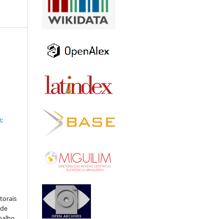
a
-
:
torais
 de
balho