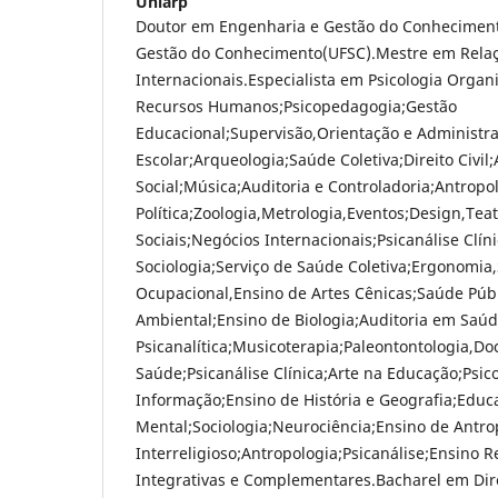
Uniarp
Doutor em Engenharia e Gestão do Conhecimen
Gestão do Conhecimento(UFSC).Mestre em Rela
Internacionais.Especialista em Psicologia Organ
Recursos Humanos;Psicopedagogia;Gestão
Educacional;Supervisão,Orientação e Administr
Escolar;Arqueologia;Saúde Coletiva;Direito Civil
Social;Música;Auditoria e Controladoria;Antropol
Política;Zoologia,Metrologia,Eventos;Design,Teat
Sociais;Negócios Internacionais;Psicanálise Clíni
Sociologia;Serviço de Saúde Coletiva;Ergonomia
Ocupacional,Ensino de Artes Cênicas;Saúde Públ
Ambiental;Ensino de Biologia;Auditoria em Saúd
Psicanalítica;Musicoterapia;Paleontontologia,D
Saúde;Psicanálise Clínica;Arte na Educação;Psic
Informação;Ensino de História e Geografia;Edu
Mental;Sociologia;Neurociência;Ensino de Antro
Interreligioso;Antropologia;Psicanálise;Ensino Re
Integrativas e Complementares.Bacharel em Dire