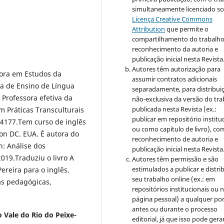
simultaneamente licenciado so
Licença Creative Commons
Attribution
que permite o
compartilhamento do trabalh
reconhecimento da autoria e
publicação inicial nesta Revista
Autores têm autorização para
tora em Estudos da
assumir contratos adicionais
ia de Ensino de Língua
separadamente, para distribui
Professora efetiva da
não-exclusiva da versão do tr
publicada nesta Revista (ex.:
 Práticas Transculturais
publicar em repositório institu
4177.Tem curso de inglês
ou como capítulo de livro), co
on DC. EUA. É autora do
reconhecimento de autoria e
n: Análise dos
publicação inicial nesta Revista
019.Traduziu o livro A
Autores têm permissão e são
estimulados a publicar e distrib
ereira para o inglês.
seu trabalho online (ex.: em
cas pedagógicas,
repositórios institucionais ou 
página pessoal) a qualquer po
antes ou durante o processo
 Vale do Rio do Peixe-
editorial, já que isso pode gera