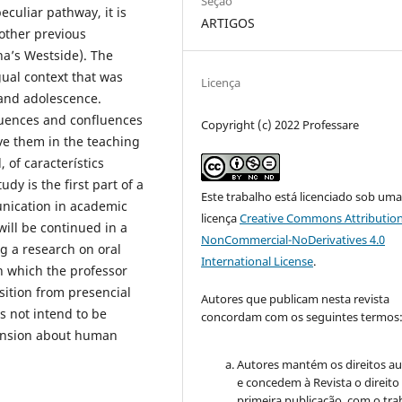
Seção
peculiar pathway, it is
ARTIGOS
other previous
na’s Westside). The
gual context that was
Licença
 and adolescence.
fluences and confluences
Copyright (c) 2022 Professare
rve them in the teaching
 of característics
dy is the first part of a
Este trabalho está licenciado sob um
unication in academic
licença
Creative Commons Attribution
 will be continued in a
NonCommercial-NoDerivatives 4.0
ng a research on oral
International License
.
n which the professor
ition from presencial
Autores que publicam nesta revista
s not intend to be
concordam com os seguintes termos
hension about human
Autores mantém os direitos au
e concedem à Revista o direito
primeira publicação, com o tra