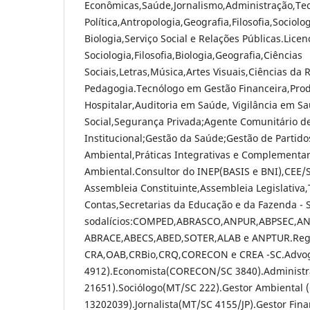
Econômicas,Saúde,Jornalismo,Administração,Teo
Política,Antropologia,Geografia,Filosofia,Sociolo
Biologia,Serviço Social e Relações Públicas.Lice
Sociologia,Filosofia,Biologia,Geografia,Ciências
Sociais,Letras,Música,Artes Visuais,Ciências da R
Pedagogia.Tecnólogo em Gestão Financeira,Prod
Hospitalar,Auditoria em Saúde, Vigilância em S
Social,Segurança Privada;Agente Comunitário 
Institucional;Gestão da Saúde;Gestão de Partido
Ambiental,Práticas Integrativas e Complementa
Ambiental.Consultor do INEP(BASIS e BNI),CEE/
Assembleia Constituinte,Assembleia Legislativa,
Contas,Secretarias da Educação e da Fazenda - S
sodalícios:COMPED,ABRASCO,ANPUR,ABPSEC,
ABRACE,ABECS,ABED,SOTER,ALAB e ANPTUR.Regi
CRA,OAB,CRBio,CRQ,CORECON e CREA -SC.Advo
4912).Economista(CORECON/SC 3840).Administ
21651).Sociólogo(MT/SC 222).Gestor Ambiental
13202039).Jornalista(MT/SC 4155/JP).Gestor Fin