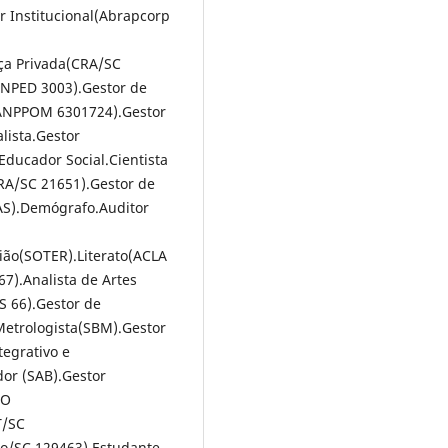
 Institucional(Abrapcorp
nça Privada(CRA/SC
ANPED 3003).Gestor de
ANPPOM 6301724).Gestor
lista.Gestor
Educador Social.Cientista
CRA/SC 21651).Gestor de
S).Demógrafo.Auditor
gião(SOTER).Literato(ACLA
).Analista de Artes
S 66).Gestor de
etrologista(SBM).Gestor
egrativo e
r (SAB).Gestor
GO
T/SC
io/SC 129463).Estudante