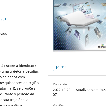
2961
cção.
exão sobre a identidade
PDF
 uma trajetória peculiar,
o de dados com
 pesquisadores da região,
Publicado
atarina. E, se propõe a
2022-10-20 — Atualizado em 202
o durante o período da
07
e sua trajetória, a
Versões
as que compõem sua