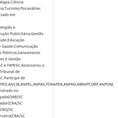
logia,Ciência
gia;Turismo,Psicanálise;
nciado em
eligião e
ução Publicitária,Gestão
aúde,Educação
de Saúde,Comunicação
s Politicos;Saneamento
res e Gestão
SC e FAPESC.Assessorou a
Tribunal de
C.Partícipe de
ANPED,ANCIB,ANPEL,ANPAS,FONAPER,ANPAD,ABRAPCORP,ANPOM,
strado no
gado(OAB/SC
rador(CRA/SC
 (CRQ/SC
anceiro(CRA/SC