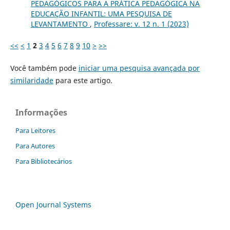
PEDAGÓGICOS PARA A PRÁTICA PEDAGÓGICA NA
EDUCAÇÃO INFANTIL: UMA PESQUISA DE
LEVANTAMENTO
,
Professare: v. 12 n. 1 (2023)
<<
<
1
2
3
4
5
6
7
8
9
10
>
>>
Você também pode
iniciar uma pesquisa avançada por
similaridade
para este artigo.
Informações
Para Leitores
Para Autores
Para Bibliotecários
Open Journal Systems