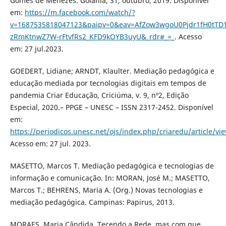
Gomes de Menezes. Goiânia, 31, outubro, 2019. Disponível
em:
https://m.facebook.com/watch/?
v=1687535818047123&paipv=0&eav=AfZow3wgoU0Pjdr1fH0tTD1
zRmKtnwZ7W-rFtvfRs2_KFD9kOYB3uyU&_rdr#_=_
. Acesso
em: 27 jul.2023.
GOEDERT, Lidiane; ARNDT, Klaulter. Mediação pedagógica e
educação mediada por tecnologias digitais em tempos de
pandemia Criar Educação, Criciúma, v. 9, nº2, Edição
Especial, 2020.– PPGE – UNESC – ISSN 2317-2452. Disponível
em:
https://periodicos.unesc.net/ojs/index.php/criaredu/article/vi
Acesso em: 27 jul. 2023.
MASETTO, Marcos T. Mediação pedagógica e tecnologias de
informação e comunicação. In: MORAN, José M.; MASETTO,
Marcos T.; BEHRENS, Maria A. (Org.) Novas tecnologias e
mediação pedagógica. Campinas: Papirus, 2013.
MORAES, Maria Cândida. Tecendo a Rede, mas com que