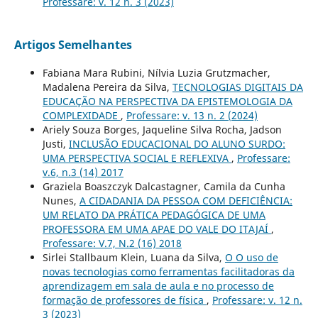
Professare: v. 12 n. 3 (2023)
Artigos Semelhantes
Fabiana Mara Rubini, Nílvia Luzia Grutzmacher,
Madalena Pereira da Silva,
TECNOLOGIAS DIGITAIS DA
EDUCAÇÃO NA PERSPECTIVA DA EPISTEMOLOGIA DA
COMPLEXIDADE
,
Professare: v. 13 n. 2 (2024)
Ariely Souza Borges, Jaqueline Silva Rocha, Jadson
Justi,
INCLUSÃO EDUCACIONAL DO ALUNO SURDO:
UMA PERSPECTIVA SOCIAL E REFLEXIVA
,
Professare:
v.6, n.3 (14) 2017
Graziela Boaszczyk Dalcastagner, Camila da Cunha
Nunes,
A CIDADANIA DA PESSOA COM DEFICIÊNCIA:
UM RELATO DA PRÁTICA PEDAGÓGICA DE UMA
PROFESSORA EM UMA APAE DO VALE DO ITAJAÍ
,
Professare: V.7, N.2 (16) 2018
Sirlei Stallbaum Klein, Luana da Silva,
O O uso de
novas tecnologias como ferramentas facilitadoras da
aprendizagem em sala de aula e no processo de
formação de professores de física
,
Professare: v. 12 n.
3 (2023)