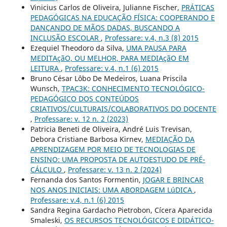
Vinicius Carlos de Oliveira, Julianne Fischer,
PRÁTICAS
PEDAGÓGICAS NA EDUCAÇÃO FÍSICA: COOPERANDO E
DANÇANDO DE MÃOS DADAS, BUSCANDO A
INCLUSÃO ESCOLAR
,
Professare: v.4, n.3 (8) 2015
Ezequiel Theodoro da Silva,
UMA PAUSA PARA
MEDITAçãO, OU MELHOR, PARA MEDIAçãO EM
LEITURA
,
Professare: v.4, n.1 (6) 2015
Bruno César Lôbo De Medeiros, Luana Priscila
Wunsch,
TPAC3K: CONHECIMENTO TECNOLÓGICO-
PEDAGÓGICO DOS CONTEÚDOS
CRIATIVOS/CULTURAIS/COLABORATIVOS DO DOCENTE
,
Professare: v. 12 n. 2 (2023)
Patricia Beneti de Oliveira, André Luis Trevisan,
Debora Cristiane Barbosa Kirnev,
MEDIAÇÃO DA
APRENDIZAGEM POR MEIO DE TECNOLOGIAS DE
ENSINO: UMA PROPOSTA DE AUTOESTUDO DE PRÉ-
CÁLCULO
,
Professare: v. 13 n. 2 (2024)
Fernanda dos Santos Formentin,
JOGAR E BRINCAR
NOS ANOS INICIAIS: UMA ABORDAGEM LúDICA
,
Professare: v.4, n.1 (6) 2015
Sandra Regina Gardacho Pietrobon, Cícera Aparecida
Smaleski,
OS RECURSOS TECNOLÓGICOS E DIDÁTICO-