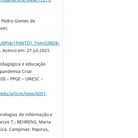
l Pedro Gomes de
 em:
0Pjdr1fH0tTD1_TivtnG9BDb-
. Acesso em: 27 jul.2023.
pedagógica e educação
 pandemia Criar
2020.– PPGE – UNESC –
redu/article/view/6051
.
nologias de informação e
rcos T.; BEHRENS, Maria
ica. Campinas: Papirus,