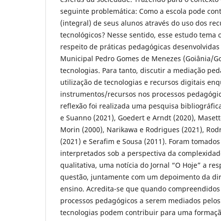
seguinte problemática: Como a escola pode cont
(integral) de seus alunos através do uso dos rec
tecnológicos? Nesse sentido, esse estudo tema co
respeito de práticas pedagógicas desenvolvidas 
Municipal Pedro Gomes de Menezes (Goiânia/Goi
tecnologias. Para tanto, discutir a mediação p
utilização de tecnologias e recursos digitais en
instrumentos/recursos nos processos pedagógico
reflexão foi realizada uma pesquisa bibliográfi
e Suanno (2021), Goedert e Arndt (2020), Masett
Morin (2000), Narikawa e Rodrigues (2021), Rodr
(2021) e Serafim e Sousa (2011). Foram tomado
interpretados sob a perspectiva da complexid
qualitativa, uma notícia do Jornal “O Hoje” a re
questão, juntamente com um depoimento da dir
ensino. Acredita-se que quando compreendidos
processos pedagógicos a serem mediados pelos 
tecnologias podem contribuir para uma formaçã