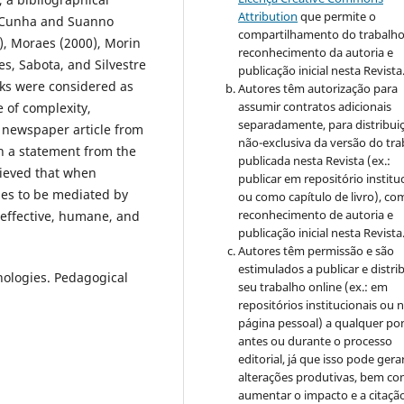
Attribution
que permite o
a Cunha and Suanno
compartilhamento do trabalh
), Moraes (2000), Morin
reconhecimento da autoria e
s, Sabota, and Silvestre
publicação inicial nesta Revista
ks were considered as
Autores têm autorização para
assumir contratos adicionais
 of complexity,
separadamente, para distribui
a newspaper article from
não-exclusiva da versão do tr
h a statement from the
publicada nesta Revista (ex.:
elieved that when
publicar em repositório institu
ses to be mediated by
ou como capítulo de livro), co
reconhecimento de autoria e
 effective, humane, and
publicação inicial nesta Revista
Autores têm permissão e são
estimulados a publicar e distrib
nologies. Pedagogical
seu trabalho online (ex.: em
repositórios institucionais ou 
página pessoal) a qualquer po
antes ou durante o processo
editorial, já que isso pode gera
alterações produtivas, bem c
aumentar o impacto e a citaçã