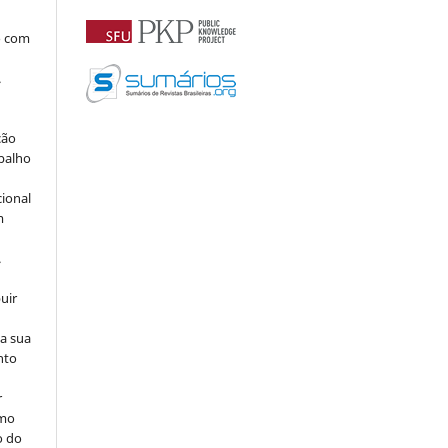
o com
.
ção
abalho
cional
m
.
uir
na sua
nto
r
omo
o do