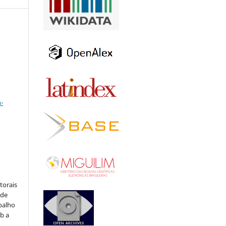
a
-
:
torais
 de
balho
b a