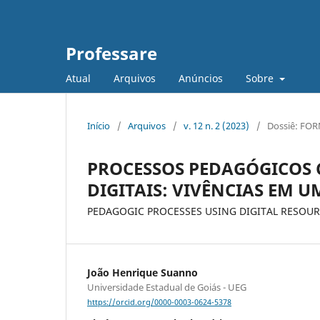
Professare
Atual
Arquivos
Anúncios
Sobre
Início
/
Arquivos
/
v. 12 n. 2 (2023)
/
Dossiê: FOR
PROCESSOS PEDAGÓGICOS 
DIGITAIS: VIVÊNCIAS EM 
PEDAGOGIC PROCESSES USING DIGITAL RESOUR
João Henrique Suanno
Universidade Estadual de Goiás - UEG
https://orcid.org/0000-0003-0624-5378