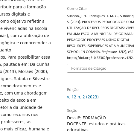
ribuir para a formação
Como Citar
ursos digitais e
Suanno, J. H., Rodrigues, T. M. C., & Rodrig
mo objetivo refletir a
S. (2023). PROCESSOS PEDAGÓGICOS CO
e vivenciadas na Escola
UTILIZAÇÃO DE RECURSOS DIGITAIS: VIVÊ
EM UMA ESCOLA MUNICIPAL DE GOIÂNIA:
ás), com a utilização de
PEDAGOGIC PROCESSES USING DIGITAL
edagógica e compreender a
RESOURCES: EXPERIENCES AT A MUNICIPA
quanto
SCHOOL IN GOIÂNIA.
Professare
,
12
(2), e32
s. Para possibilitar essa
https://doi.org/10.33362/professare.v12i2
ca, pautada em: Da Cunha
Fomatos de Citação
o (2013), Moraes (2000),
igues, Sabota e Silvestre
s como documentos e
Edição
ade, com uma abordagem
v. 12 n. 2 (2023)
speito da escola em
etoria da unidade de
Seção
 como recursos nos
Dossiê: FORMAÇÃO
professores, as
DOCENTE: estudos e práticas
o mais eficaz, humana e
educativas