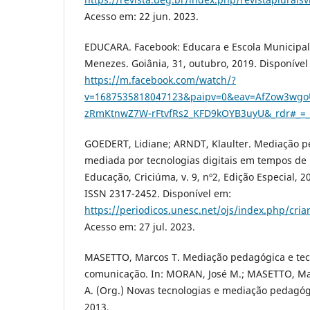
Acesso em: 22 jun. 2023.
EDUCARA. Facebook: Educara e Escola Municipa
Menezes. Goiânia, 31, outubro, 2019. Disponível
https://m.facebook.com/watch/?
v=1687535818047123&paipv=0&eav=AfZow3wgoU
zRmKtnwZ7W-rFtvfRs2_KFD9kOYB3uyU&_rdr#_=_
GOEDERT, Lidiane; ARNDT, Klaulter. Mediação 
mediada por tecnologias digitais em tempos de
Educação, Criciúma, v. 9, nº2, Edição Especial, 
ISSN 2317-2452. Disponível em:
https://periodicos.unesc.net/ojs/index.php/cria
Acesso em: 27 jul. 2023.
MASETTO, Marcos T. Mediação pedagógica e tec
comunicação. In: MORAN, José M.; MASETTO, Ma
A. (Org.) Novas tecnologias e mediação pedagóg
2013.