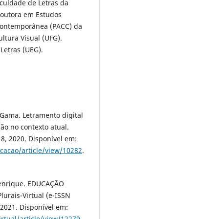
culdade de Letras da
doutora em Estudos
Contemporânea (PACC) da
ltura Visual (UFG).
Letras (UEG).
 Gama. Letramento digital
o no contexto atual.
18, 2020. Disponível em:
cacao/article/view/10282
.
Henrique. EDUCAÇÃO
rais-Virtual (e-ISSN
 2021. Disponível em:
irtual/article/view/12279
.