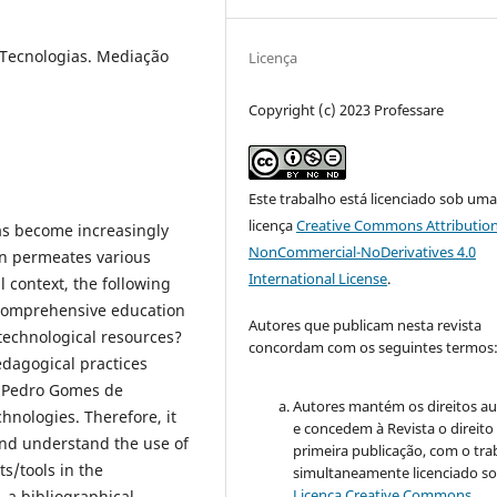
 Tecnologias. Mediação
Licença
Copyright (c) 2023 Professare
Este trabalho está licenciado sob um
licença
Creative Commons Attribution
as become increasingly
NonCommercial-NoDerivatives 4.0
ion permeates various
International License
.
l context, the following
e comprehensive education
Autores que publicam nesta revista
 technological resources?
concordam com os seguintes termos
pedagogical practices
l Pedro Gomes de
Autores mantém os direitos au
hnologies. Therefore, it
e concedem à Revista o direito
and understand the use of
primeira publicação, com o tra
s/tools in the
simultaneamente licenciado so
Licença Creative Commons
, a bibliographical