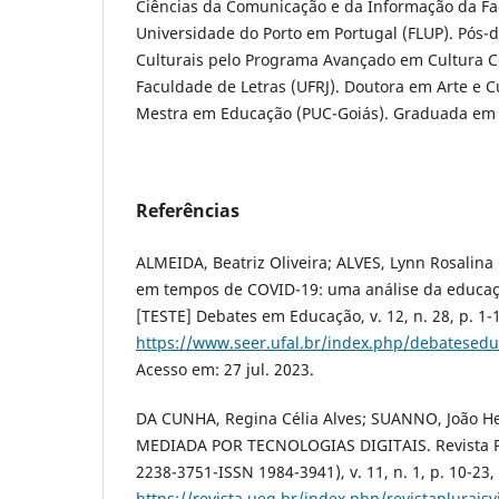
Ciências da Comunicação e da Informação da Fa
Universidade do Porto em Portugal (FLUP). Pós-
Culturais pelo Programa Avançado em Cultura 
Faculdade de Letras (UFRJ). Doutora em Arte e Cu
Mestra em Educação (PUC-Goiás). Graduada em 
Referências
ALMEIDA, Beatriz Oliveira; ALVES, Lynn Rosalina
em tempos de COVID-19: uma análise da educaçã
[TESTE] Debates em Educação, v. 12, n. 28, p. 1-
https://www.seer.ufal.br/index.php/debatesedu
Acesso em: 27 jul. 2023.
DA CUNHA, Regina Célia Alves; SUANNO, João 
MEDIADA POR TECNOLOGIAS DIGITAIS. Revista Plu
2238-3751-ISSN 1984-3941), v. 11, n. 1, p. 10-23,
https://revista.ueg.br/index.php/revistapluraisv