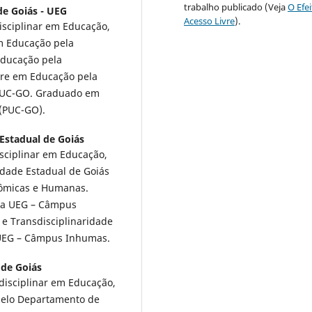
trabalho publicado (Veja
O Efe
de Goiás - UEG
Acesso Livre
).
isciplinar em Educação,
m Educação pela
Educação pela
stre em Educação pela
 PUC-GO. Graduado em
 (PUC-GO).
Estadual de Goiás
sciplinar em Educação,
idade Estadual de Goiás
nômicas e Humanas.
ela UEG – Câmpus
 e Transdisciplinaridade
 UEG – Câmpus Inhumas.
 de Goiás
disciplinar em Educação,
pelo Departamento de