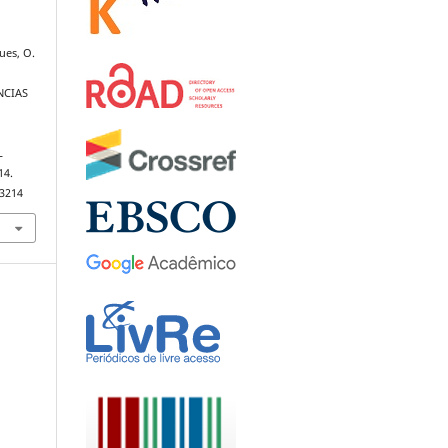
ues, O.
M
NCIAS
L
14.
.3214