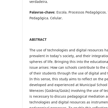
verdadeira.
Palavras-chave:
Escola. Processos Pedagógicos.
Pedagógica. Celular.
ABSTRACT
The use of technologies and digital resources h
prevalent in today's society, and their integrat
spheres of life. Bringing this into the educationa
issue arises: How can schools contribute to th
of their students through the use of digital and
In this sense, this study aims to reflect on the 
developed and experienced at Municipal Schoo
Menezes (Goiânia/Goiás) involving the use of tec
is necessary to discuss pedagogical mediation 
technologies and digital resources as instrument
pedagogical processes. To enable this reflection