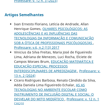
Professare: v. 12 n. 3 (2023)
Artigos Semelhantes
Ivan Ernesto Floriano, Letícia de Andrade, Allan
Henrique Gomes,
OLHARES PSICOLÓGICOS: AS
ADOLESCÊNCIAS E AS INFLUÊNCIAS DAS
TECNOLOGIAS DA INFORMAÇÃO E COMUNICAÇÃO
SOB A ÓTICA DE PROFISSIONAIS PSICÓLOGOS/AS
,
Professare: v.6, n.2 (13) 2017
Vinicius da Silva Freitas, Maria José de Figueiredo
Lima, Adriana de Menezes, Luci Rocha, Elciete de
Campos Moraes Brum,
EDUCAÇÃO MATEMÁTICA E
EDUCAÇÃO ESPECIAL: PROCESSOS
INTERDISCIPLINARES DE APREDIZAGEM
,
Professare: v.
13 n. 2 (2024)
Cícero Rodrigues Barbosa, Renato Cândido da Silva,
Adda Daniela Lima Figueiredo Echalar,
AS AS
TECNOLOGIAS NO AMBIENTE ESCOLAR COMO
INSTRUMENTO DE INCLUSÃO DIGITAL E SOCIAL: O
DESVELAR DO MITO MIDIÁTICO
,
Professare: v. 12 n. 1
(2023)