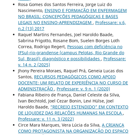
Rosa Gomes dos Santos Ferreira, Jorge Luiz do
Nascimento,
ENSINO E FORMAÇÃO EM ENFERMAGEM
NO BRASIL: CONCEPÇÕES PEDAGÓGICAS E BASES
LEGAIS NO ENSINO-APRENDIZAGEM
,
Professare: v.6,
n.2 (13) 2017
Raquel Martins Fernandes, Joel Haroldo Baade,
Sabrina Frigotto, Rosane Bom, Suelen Borges Loth
Correa, Rodrigo Regert,
Pessoas com deficiência no
IFSul-rio-grandense (campus Pelotas, Rio Grande do
Sul, Brasil): diagnóstico e possibilidades
,
Professare:
v. 14 n. 2 (2025)
Jhony Pereira Moraes, Raquel Prá, Geneia Lucas dos
Santos,
RECURSOS PEDAGÓGICOS COMO APOIO
DOCENTE: UM RELATO DE EXPERIÊNCIA NO CURSO DE
ADMINISTRAÇÃO
,
Professare: v. 9 n. 1 (2020)
Fabiana Ribeiro de França, Daniel Celeste da Silva,
Ivan Bechtold, Joel Cezar Bonin, Levi Hülse, Joel
Haroldo Baade,
“RECREIO ESTENDIDO” EM CONTEXTO
DE LIQUIDEZ DAS RELAÇÕES HUMANAS NA ESCOLA
,
Professare: v. 11 n. 3 (2022)
Circe Mara Marques, Vera Lúcia da Silva,
A CRIANÇA
COMO PROTAGONISTA NA ORGANIZAÇÃO DO ESPAÇO