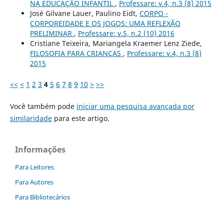
NA EDUCAÇÃO INFANTIL
,
Professare: v.4, n.3 (8) 2015
José Gilvane Lauer, Paulino Eidt,
CORPO -
CORPOREIDADE E OS JOGOS: UMA REFLEXÃO
PRELIMINAR
,
Professare: v.5, n.2 (10) 2016
Cristiane Teixeira, Mariangela Kraemer Lenz Ziede,
FILOSOFIA PARA CRIANÇAS
,
Professare: v.4, n.3 (8)
2015
<<
<
1
2
3
4
5
6
7
8
9
10
>
>>
Você também pode
iniciar uma pesquisa avançada por
similaridade
para este artigo.
Informações
Para Leitores
Para Autores
Para Bibliotecários