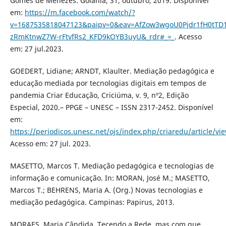
Gomes de Menezes. Goiânia, 31, outubro, 2019. Disponível
em:
https://m.facebook.com/watch/?
v=1687535818047123&paipv=0&eav=AfZow3wgoU0Pjdr1fH0tTD1
zRmKtnwZ7W-rFtvfRs2_KFD9kOYB3uyU&_rdr#_=_
. Acesso
em: 27 jul.2023.
GOEDERT, Lidiane; ARNDT, Klaulter. Mediação pedagógica e
educação mediada por tecnologias digitais em tempos de
pandemia Criar Educação, Criciúma, v. 9, nº2, Edição
Especial, 2020.– PPGE – UNESC – ISSN 2317-2452. Disponível
em:
https://periodicos.unesc.net/ojs/index.php/criaredu/article/vi
Acesso em: 27 jul. 2023.
MASETTO, Marcos T. Mediação pedagógica e tecnologias de
informação e comunicação. In: MORAN, José M.; MASETTO,
Marcos T.; BEHRENS, Maria A. (Org.) Novas tecnologias e
mediação pedagógica. Campinas: Papirus, 2013.
MORAES, Maria Cândida. Tecendo a Rede, mas com que