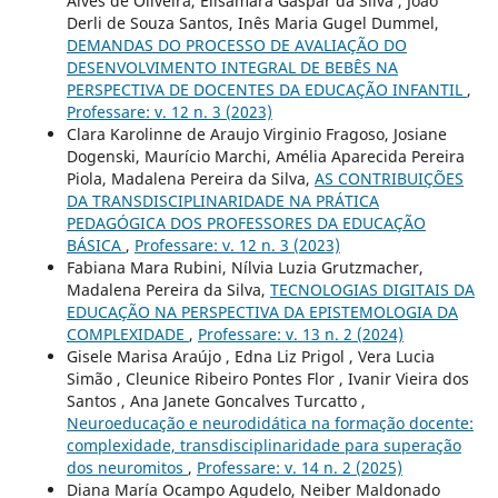
Alves de Oliveira, Elisamara Gaspar da Silva , João
Derli de Souza Santos, Inês Maria Gugel Dummel,
DEMANDAS DO PROCESSO DE AVALIAÇÃO DO
DESENVOLVIMENTO INTEGRAL DE BEBÊS NA
PERSPECTIVA DE DOCENTES DA EDUCAÇÃO INFANTIL
,
Professare: v. 12 n. 3 (2023)
Clara Karolinne de Araujo Virginio Fragoso, Josiane
Dogenski, Maurício Marchi, Amélia Aparecida Pereira
Piola, Madalena Pereira da Silva,
AS CONTRIBUIÇÕES
DA TRANSDISCIPLINARIDADE NA PRÁTICA
PEDAGÓGICA DOS PROFESSORES DA EDUCAÇÃO
BÁSICA
,
Professare: v. 12 n. 3 (2023)
Fabiana Mara Rubini, Nílvia Luzia Grutzmacher,
Madalena Pereira da Silva,
TECNOLOGIAS DIGITAIS DA
EDUCAÇÃO NA PERSPECTIVA DA EPISTEMOLOGIA DA
COMPLEXIDADE
,
Professare: v. 13 n. 2 (2024)
Gisele Marisa Araújo , Edna Liz Prigol , Vera Lucia
Simão , Cleunice Ribeiro Pontes Flor , Ivanir Vieira dos
Santos , Ana Janete Goncalves Turcatto ,
Neuroeducação e neurodidática na formação docente:
complexidade, transdisciplinaridade para superação
dos neuromitos
,
Professare: v. 14 n. 2 (2025)
Diana María Ocampo Agudelo, Neiber Maldonado