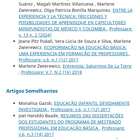
Suárez , Magali Martínez Villanueva , Marlene
Zwierewicz, Olga Patricia Bonilla Marquinez,
ENTRE LA
EXPERIENCIA Y LA TÉCNICA: FRICCIONES Y
POSIBILIDADES DE APRENDIZAJE EN CAFICULTORES
MINIFUNDISTAS DE MÉXICO Y COLOMBIA
,
Professare:
v. 13 n. 2 (2024)
Jeane Pitz Pukall, Vera Lúcia de Souza e Silva, Marlene
Zwierewicz,
ECOFORMAÇÃO NA EDUCAÇÃO BÁSICA:
UMA EXPERIENCIA EM FORMAÇÃO DE PROFESSORES
,
Professare: v.6, n.1 (12) 2017
Marlene Zwierewicz,
Entrevista: Saturnino De La Torre
,
Professare: V.7, N.2 (16) 2018
Artigos Semelhantes
Monalisa Gazoli,
EDUCAÇÃO INFANTIL DEVIDAMENTE
INVESTIGADA
,
Professare: v.6, n.1 (12) 2017
Joel Haroldo Baade,
RESUMOS DAS DISSERTAÇÕES
DOS ESTUDANTES DO PROGRAMA DE MESTRADO
PROFISSIONAL EM EDUCAÇÃO BÁSICA
,
Professare:
v.6, n.3 (14) 2017