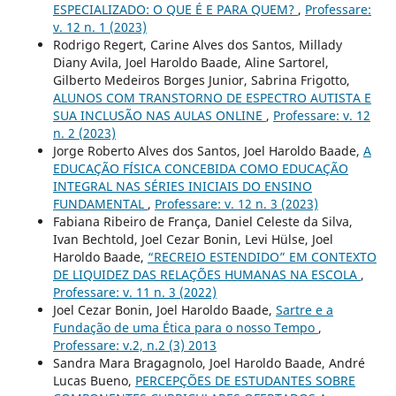
ESPECIALIZADO: O QUE É E PARA QUEM?
,
Professare:
v. 12 n. 1 (2023)
Rodrigo Regert, Carine Alves dos Santos, Millady
Diany Avila, Joel Haroldo Baade, Aline Sartorel,
Gilberto Medeiros Borges Junior, Sabrina Frigotto,
ALUNOS COM TRANSTORNO DE ESPECTRO AUTISTA E
SUA INCLUSÃO NAS AULAS ONLINE
,
Professare: v. 12
n. 2 (2023)
Jorge Roberto Alves dos Santos, Joel Haroldo Baade,
A
EDUCAÇÃO FÍSICA CONCEBIDA COMO EDUCAÇÃO
INTEGRAL NAS SÉRIES INICIAIS DO ENSINO
FUNDAMENTAL
,
Professare: v. 12 n. 3 (2023)
Fabiana Ribeiro de França, Daniel Celeste da Silva,
Ivan Bechtold, Joel Cezar Bonin, Levi Hülse, Joel
Haroldo Baade,
“RECREIO ESTENDIDO” EM CONTEXTO
DE LIQUIDEZ DAS RELAÇÕES HUMANAS NA ESCOLA
,
Professare: v. 11 n. 3 (2022)
Joel Cezar Bonin, Joel Haroldo Baade,
Sartre e a
Fundação de uma Ética para o nosso Tempo
,
Professare: v.2, n.2 (3) 2013
Sandra Mara Bragagnolo, Joel Haroldo Baade, André
Lucas Bueno,
PERCEPÇÕES DE ESTUDANTES SOBRE