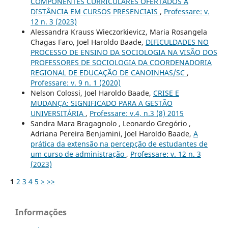
COMPONENTES CURRICULARES OFERTADOS A
DISTÂNCIA EM CURSOS PRESENCIAIS
,
Professare: v.
12 n. 3 (2023)
Alessandra Krauss Wieczorkievicz, Maria Rosangela
Chagas Faro, Joel Haroldo Baade,
DIFICULDADES NO
PROCESSO DE ENSINO DA SOCIOLOGIA NA VISÃO DOS
PROFESSORES DE SOCIOLOGIA DA COORDENADORIA
REGIONAL DE EDUCAÇÃO DE CANOINHAS/SC
,
Professare: v. 9 n. 1 (2020)
Nelson Colossi, Joel Haroldo Baade,
CRISE E
MUDANÇA: SIGNIFICADO PARA A GESTÃO
UNIVERSITÁRIA
,
Professare: v.4, n.3 (8) 2015
Sandra Mara Bragagnolo , Leonardo Gregório ,
Adriana Pereira Benjamini, Joel Haroldo Baade,
A
prática da extensão na percepção de estudantes de
um curso de administração
,
Professare: v. 12 n. 3
(2023)
1
2
3
4
5
>
>>
Informações