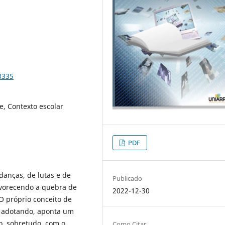
3335
e, Contexto escolar
PDF
nças, de lutas e de
Publicado
avorecendo a quebra de
2022-12-30
O próprio conceito de
 adotando, aponta um
o, sobretudo, com o
Como Citar