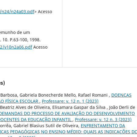
u/n24/n24a03.pdf
> Acesso
stemunho de um
. 10. P.63-100, 1998.
n2/v10n2a06.pdf
Acesso
s)
a Barbosa, Gabriela Bonecherde Mello, Rafael Romani ,
DOENÇAS
O FÍSICA ESCOLAR
,
Professare: v. 12 n. 1 (2023)
eatriz Alves de Oliveira, Elisamara Gaspar da Silva , João Derli de
DEMANDAS DO PROCESSO DE AVALIAÇÃO DO DESENVOLVIMENTO
 DOCENTES DA EDUCAÇÃO INFANTIL
,
Professare: v. 12 n. 3 (2023)
orrêa, Gabriel Blasius Sutil de Oliveira,
ENFRENTAMENTO DA
ICAS PEDAGÓGICAS NO ENSINO MÉDIO: QUAIS AS INDICAÇÕES D