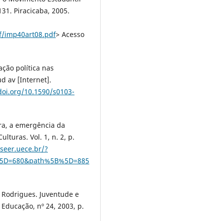
131. Piracicaba, 2005.
f/imp40art08.pdf
> Acesso
ção política nas
d av [Internet].
doi.org/10.1590/s0103-
ra, a emergência da
lturas. Vol. 1, n. 2, p.
/seer.uece.br/?
B%5D=680&path%5B%5D=885
 Rodrigues. Juventude e
e Educação, nº 24, 2003, p.