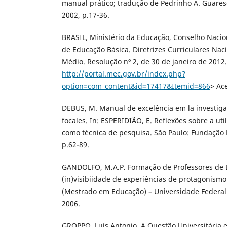
manual prático; tradução de Pedrinho A. Guaresc
2002, p.17-36.
BRASIL, Ministério da Educação, Conselho Naci
de Educação Básica. Diretrizes Curriculares Nac
Médio. Resolução nº 2, de 30 de janeiro de 2012.
http://portal.mec.gov.br/index.php?
option=com_content&id=17417&Itemid=866
> Ac
DEBUS, M. Manual de excelência em la investig
focales. In: ESPERIDIÃO, E. Reflexões sobre a uti
como técnica de pesquisa. São Paulo: Fundação 
p.62-89.
GANDOLFO, M.A.P. Formação de Professores de 
(in)visibiidade de experiências de protagonismo 
(Mestrado em Educação) – Universidade Federal
2006.
GROPPO, Luís Antonio. A Questão Universitária 