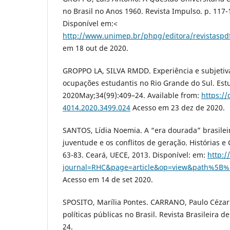
no Brasil no Anos 1960. Revista Impulso. p. 117-
Disponível em:<
http://www.unimep.br/phpg/editora/revistaspd
em 18 out de 2020.
GROPPO LA, SILVA RMDD. Experiência e subjetiva
ocupações estudantis no Rio Grande do Sul. Estu
2020May;34(99):409–24. Available from:
https://
4014.2020.3499.024
Acesso em 23 dez de 2020.
SANTOS, Lídia Noemia. A “era dourada” brasilei
juventude e os conflitos de geração. Histórias e Cu
63-83. Ceará, UECE, 2013. Disponível: em:
http:/
journal=RHC&page=article&op=view&path%5
Acesso em 14 de set 2020.
SPOSITO, Marília Pontes. CARRANO, Paulo Cézar
políticas públicas no Brasil. Revista Brasileira d
24.