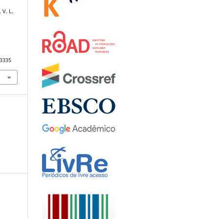
 V. L.
.3335