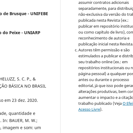
assumir contratos adicionais
separadamente, para distribui
io de Brusque - UNIFEBE
não-exclusiva da versão do tr
publicada nesta Revista (ex.:
publicar em repositório institu
ou como capítulo de livro), co
io do Peixe - UNIARP
reconhecimento de autoria e
publicação inicial nesta Revista
Autores têm permissão e são
estimulados a publicar e distrib
seu trabalho online (ex.: em
repositórios institucionais ou 
página pessoal) a qualquer po
HELUZZ, S. C. P., &
antes ou durante o processo
editorial, já que isso pode gera
AÇÃO BÁSICA NO BRASIL
alterações produtivas, bem c
aumentar o impacto e a citaçã
o em 23 dez. 2020.
trabalho publicado (Veja
O Efe
Acesso Livre
).
ade, quantidade e
. In: BAUER, M. W.;
to, imagem e som: um