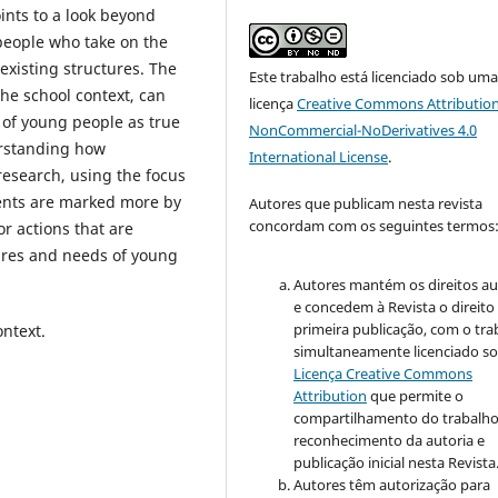
ints to a look beyond
 people who take on the
existing structures. The
Este trabalho está licenciado sob um
he school context, can
licença
Creative Commons Attribution
 of young people as true
NonCommercial-NoDerivatives 4.0
erstanding how
International License
.
 research, using the focus
ents are marked more by
Autores que publicam nesta revista
concordam com os seguintes termos
r actions that are
sires and needs of young
Autores mantém os direitos au
e concedem à Revista o direito
primeira publicação, com o tra
ntext.
simultaneamente licenciado so
Licença Creative Commons
Attribution
que permite o
compartilhamento do trabalh
reconhecimento da autoria e
publicação inicial nesta Revista
Autores têm autorização para