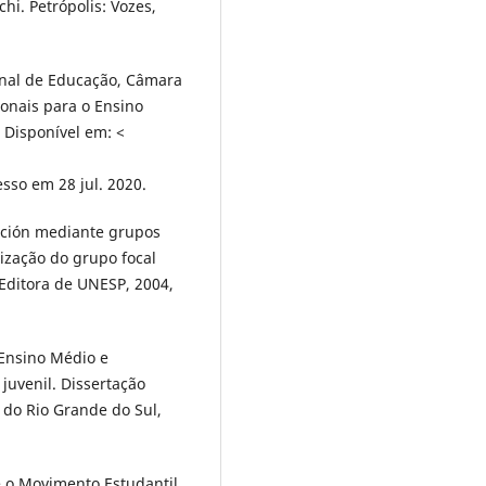
hi. Petrópolis: Vozes,
onal de Educação, Câmara
ionais para o Ensino
 Disponível em: <
esso em 28 jul. 2020.
ación mediante grupos
lização do grupo focal
Editora de UNESP, 2004,
Ensino Médio e
juvenil. Dissertação
 do Rio Grande do Sul,
e o Movimento Estudantil