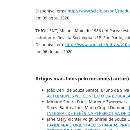
Disponível em:<
http://www.scielo.br/pdf/rbed
em 09 agos. 2020.
THIOLLENT, Michel. Maio de 1986 em Paris: te
estudante. Revista Sociologia USP. São Paulo, vol
Disponível em:
http://www.scielo.br/pdf/ts/v10
em 06 de out. 2020.
Artigos mais lidos pelo mesmo(s) autor(e
João Derli de Souza Santos, Bruno da Silv
AUTOIMUNES NO CONTEXTO DA EDUCAÇÃ
Miriane Sinara Pries, Marlene Zwierewicz, B
Souza Santos, Inês Maria Gugel Dummel,
INTEGRAL DE BEBÊS NA PERSPECTIVA DE
Jane Mery Richter Voigt, Shirlei de Souza C
PANDEMIA E ORIENTAÇÕES PARA AS PRÁT