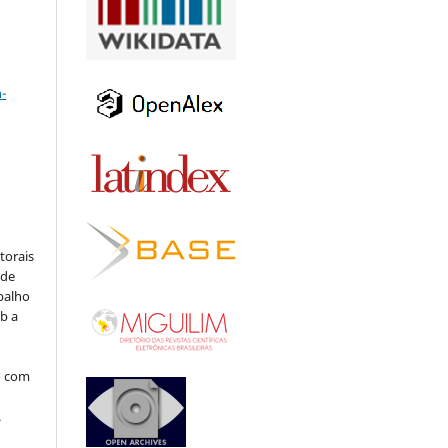
a
-
:
torais
 de
balho
b a
o com
.