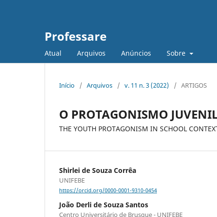
Professare
Atual
Arquivos
Anúncios
Sobre
Início
/
Arquivos
/
v. 11 n. 3 (2022)
/
ARTIGOS
O PROTAGONISMO JUVENIL
THE YOUTH PROTAGONISM IN SCHOOL CONTEX
Shirlei de Souza Corrêa
UNIFEBE
https://orcid.org/0000-0001-9310-0454
João Derli de Souza Santos
Centro Universitário de Brusque - UNIFEBE