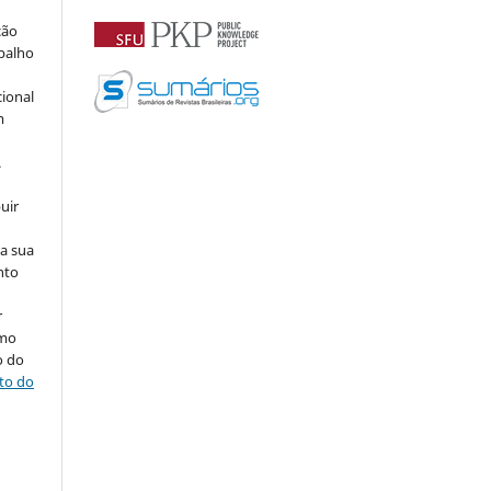
ção
abalho
cional
m
.
uir
na sua
nto
r
omo
o do
ito do