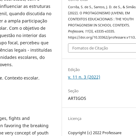
influenciar as estruturas
Corrêa, S. de S., Santos, J. D. de S., & Simão,
enil, quando discutida no
(2022). O PROTAGONISMO JUVENIL EM
CONTEXTOS EDUCACIONAIS : THE YOUTH
r a ampla participação
PROTAGONISM IN SCHOOL CONTEXTS.
lar. Com o objetivo de
Professare
,
11
(3), e3335-e3335.
questão no interior das
https://doi.org/10.33362/professare.v11i3
rupo focal, percebeu que
Fomatos de Citação
cias legais - instituídas
nidades escolares, do
jovens.
Edição
v. 11 n. 3 (2022)
. Contexto escolar.
Seção
ARTIGOS
ges, fights and
Licença
n favoring the breaking
he very concept of youth
Copyright (c) 2022 Professare