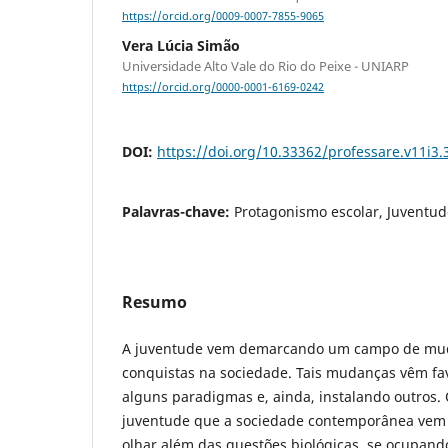
https://orcid.org/0009-0007-7855-9065
Vera Lúcia Simão
Universidade Alto Vale do Rio do Peixe - UNIARP
https://orcid.org/0000-0001-6169-0242
DOI:
https://doi.org/10.33362/professare.v11i3.
Palavras-chave:
Protagonismo escolar, Juventud
Resumo
A juventude vem demarcando um campo de muda
conquistas na sociedade. Tais mudanças vêm f
alguns paradigmas e, ainda, instalando outros. 
juventude que a sociedade contemporânea vem
olhar além das questões biológicas, se ocupand