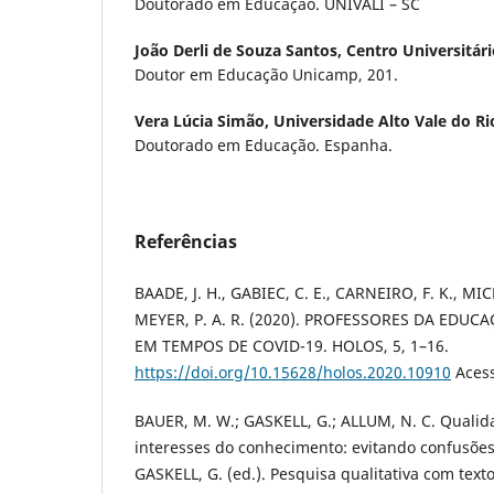
Doutorado em Educação. UNIVALI – SC
João Derli de Souza Santos,
Centro Universitár
Doutor em Educação Unicamp, 201.
Vera Lúcia Simão,
Universidade Alto Vale do R
Doutorado em Educação. Espanha.
Referências
BAADE, J. H., GABIEC, C. E., CARNEIRO, F. K., MIC
MEYER, P. A. R. (2020). PROFESSORES DA EDUC
EM TEMPOS DE COVID-19. HOLOS, 5, 1–16.
https://doi.org/10.15628/holos.2020.10910
Acess
BAUER, M. W.; GASKELL, G.; ALLUM, N. C. Qualid
interesses do conhecimento: evitando confusões
GASKELL, G. (ed.). Pesquisa qualitativa com tex