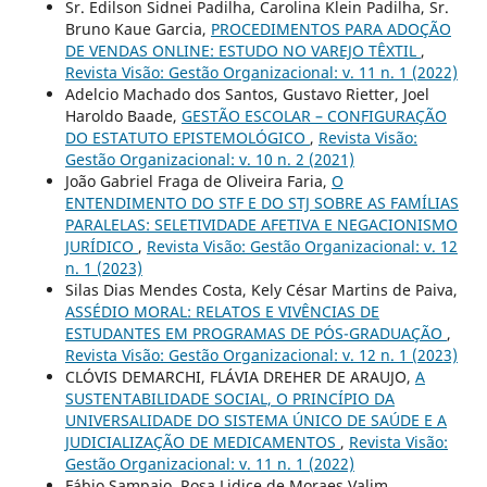
Sr. Edilson Sidnei Padilha, Carolina Klein Padilha, Sr.
Bruno Kaue Garcia,
PROCEDIMENTOS PARA ADOÇÃO
DE VENDAS ONLINE: ESTUDO NO VAREJO TÊXTIL
,
Revista Visão: Gestão Organizacional: v. 11 n. 1 (2022)
Adelcio Machado dos Santos, Gustavo Rietter, Joel
Haroldo Baade,
GESTÃO ESCOLAR – CONFIGURAÇÃO
DO ESTATUTO EPISTEMOLÓGICO
,
Revista Visão:
Gestão Organizacional: v. 10 n. 2 (2021)
João Gabriel Fraga de Oliveira Faria,
O
ENTENDIMENTO DO STF E DO STJ SOBRE AS FAMÍLIAS
PARALELAS: SELETIVIDADE AFETIVA E NEGACIONISMO
JURÍDICO
,
Revista Visão: Gestão Organizacional: v. 12
n. 1 (2023)
Silas Dias Mendes Costa, Kely César Martins de Paiva,
ASSÉDIO MORAL: RELATOS E VIVÊNCIAS DE
ESTUDANTES EM PROGRAMAS DE PÓS-GRADUAÇÃO
,
Revista Visão: Gestão Organizacional: v. 12 n. 1 (2023)
CLÓVIS DEMARCHI, FLÁVIA DREHER DE ARAUJO,
A
SUSTENTABILIDADE SOCIAL, O PRINCÍPIO DA
UNIVERSALIDADE DO SISTEMA ÚNICO DE SAÚDE E A
JUDICIALIZAÇÃO DE MEDICAMENTOS
,
Revista Visão:
Gestão Organizacional: v. 11 n. 1 (2022)
Fábio Sampaio, Rosa Lidice de Moraes Valim,