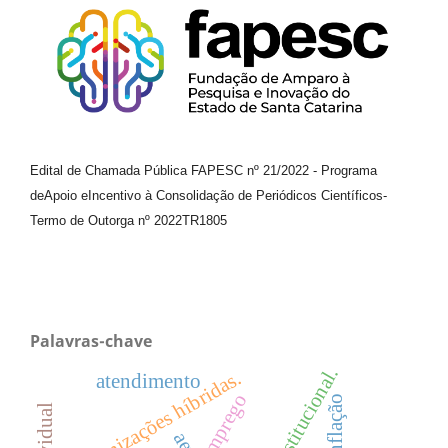
Edital de Chamada Pública FAPESC nº 21/2022
-
Programa
de
Apoio e
Incentivo à Consolidação de Periódicos
Científicos
-
Termo de Outorga nº
2022TR1805
Palavras-chave
teoria institucional.
organizações híbridas.
atendimento
emprego
inflação