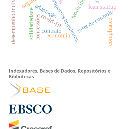
desempenho individual
aeroportos brasileiros
adaptação
lean startup
solidariedade
teste de controle
covid-19.
concessões
compliance
contrato
economia
Indexadores, Bases de Dados, Repositórios e
Bibliotecas