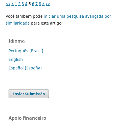
<<
<
1
2
3
4
5
6
7
8
>
>>
Você também pode
iniciar uma pesquisa avançada por
similaridade
para este artigo.
Idioma
Português (Brasil)
English
Español (España)
Enviar Submissão
Apoio financeiro