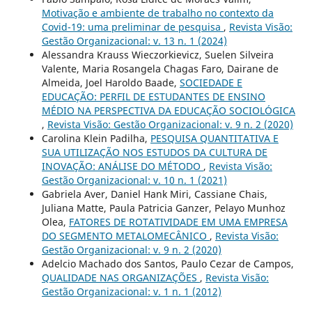
Motivação e ambiente de trabalho no contexto da
Covid-19: uma preliminar de pesquisa
,
Revista Visão:
Gestão Organizacional: v. 13 n. 1 (2024)
Alessandra Krauss Wieczorkievicz, Suelen Silveira
Valente, Maria Rosangela Chagas Faro, Dairane de
Almeida, Joel Haroldo Baade,
SOCIEDADE E
EDUCAÇÃO: PERFIL DE ESTUDANTES DE ENSINO
MÉDIO NA PERSPECTIVA DA EDUCAÇÃO SOCIOLÓGICA
,
Revista Visão: Gestão Organizacional: v. 9 n. 2 (2020)
Carolina Klein Padilha,
PESQUISA QUANTITATIVA E
SUA UTILIZAÇÃO NOS ESTUDOS DA CULTURA DE
INOVAÇÃO: ANÁLISE DO MÉTODO
,
Revista Visão:
Gestão Organizacional: v. 10 n. 1 (2021)
Gabriela Aver, Daniel Hank Miri, Cassiane Chais,
Juliana Matte, Paula Patricia Ganzer, Pelayo Munhoz
Olea,
FATORES DE ROTATIVIDADE EM UMA EMPRESA
DO SEGMENTO METALOMECÂNICO
,
Revista Visão:
Gestão Organizacional: v. 9 n. 2 (2020)
Adelcio Machado dos Santos, Paulo Cezar de Campos,
QUALIDADE NAS ORGANIZAÇÕES
,
Revista Visão:
Gestão Organizacional: v. 1 n. 1 (2012)