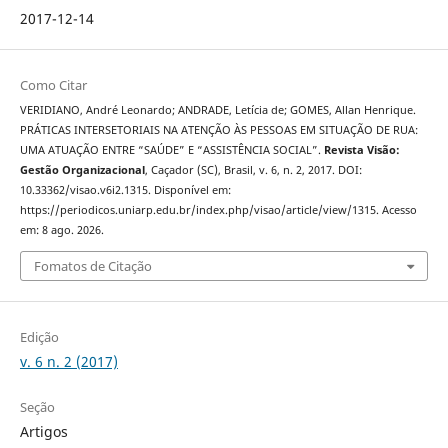
2017-12-14
Como Citar
VERIDIANO, André Leonardo; ANDRADE, Letícia de; GOMES, Allan Henrique.
PRÁTICAS INTERSETORIAIS NA ATENÇÃO ÀS PESSOAS EM SITUAÇÃO DE RUA:
UMA ATUAÇÃO ENTRE “SAÚDE” E “ASSISTÊNCIA SOCIAL”.
Revista Visão:
Gestão Organizacional
, Caçador (SC), Brasil, v. 6, n. 2, 2017. DOI:
10.33362/visao.v6i2.1315. Disponível em:
https://periodicos.uniarp.edu.br/index.php/visao/article/view/1315. Acesso
em: 8 ago. 2026.
Fomatos de Citação
Edição
v. 6 n. 2 (2017)
Seção
Artigos